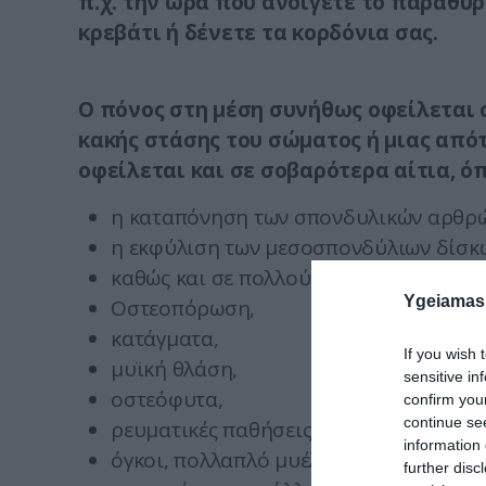
π.χ. την ώρα που ανοίγετε το παράθυ
κρεβάτι ή δένετε τα κορδόνια σας.
O πόνος στη μέση συνήθως οφείλεται σ
κακής στάσης του σώματος ή μιας από
οφείλεται και σε σοβαρότερα αίτια, ό
η καταπόνηση των σπονδυλικών αρθρ
η εκφύλιση των μεσοσπονδύλιων δίσκω
καθώς και σε πολλούς άλλους λόγους (
Ygeiamas
Οστεοπόρωση,
κατάγματα,
If you wish 
μυϊκή θλάση,
sensitive in
οστεόφυτα,
confirm you
continue se
ρευματικές παθήσεις,
information 
όγκοι, πολλαπλό μυέλωμα,
further disc