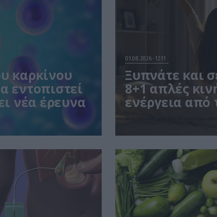
01.08.2026
12:11
ου καρκίνου
Ξυπνάτε και σ
α εντοπιστεί
8+1 απλές κιν
ει νέα έρευνα
ενέργεια από 
Αν το ξυπνητήρι μοιάζει με τον μεγαλύτερο εχθρ