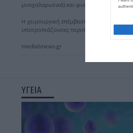
μυοχαλαρωτικά) και φυσιοθεραπεία.
authenti
Η χειρουργική επέμβαση στην δισκοκήλη 
υποτροπιάζουσες περιπτώσεις.
medlabnews.gr
ΥΓΕΙΑ