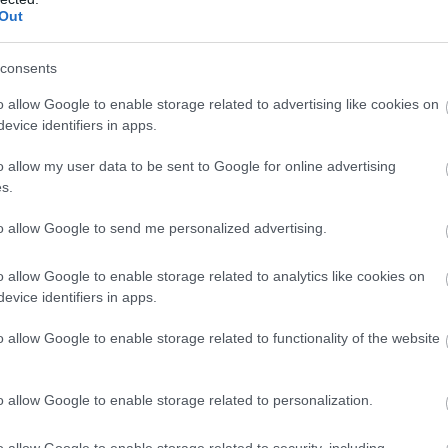
Out
πόνος στην μέση;
consents
η (ανάσκελα), σε μια θέση που δεν σας προκαλεί
o allow Google to enable storage related to advertising like cookies on
evice identifiers in apps.
 τα γόνατα και ανασηκωμένη την πλάτη και το
o allow my user data to be sent to Google for online advertising
s.
ρμοφόρα στη μέση, γιατί τα ζεστά επιθέματα
to allow Google to send me personalized advertising.
έσω της θερμότητας) έχουν και τα έμπλαστρα κα
εία. Kαλό είναι, πάντως, να βάζετε τη θερμοφόρα 
o allow Google to enable storage related to analytics like cookies on
evice identifiers in apps.
μεριανό ύπνο και όχι λίγο πριν σηκωθείτε από το
ϊκή περιοχή, βοηθούν.
o allow Google to enable storage related to functionality of the website
ους μυς της κοιλιάς ισχυρότερους, βοηθούν. Οι
φάση του πόνου.
o allow Google to enable storage related to personalization.
ρμάκων (αναλγητικά, αντιφλεγμονώδη,
o allow Google to enable storage related to security, including