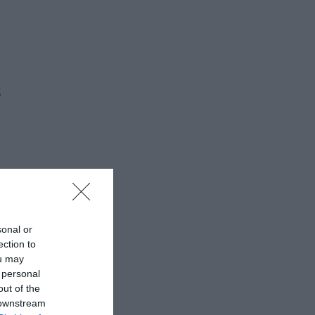
α
sonal or
ection to
ou may
 personal
out of the
 downstream