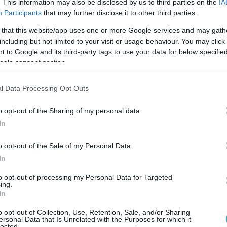
ι του μυελού των οστών.
. This information may also be disclosed by us to third parties on the
IA
Participants
that may further disclose it to other third parties.
 that this website/app uses one or more Google services and may gath
μόνοι σας διάγνωση!
Eπισκεφτείτε το γιατρό,
including but not limited to your visit or usage behaviour. You may click 
 to Google and its third-party tags to use your data for below specifi
η διάρκεια του πόνου, όταν περιορίζεται η
ogle consent section.
ρπατήσετε ή να σκύψετε), καθώς και όταν έχετε συχ
ξετάσει για να διαπιστώσει αν πιέζεται κάποιο
l Data Processing Opt Outs
που προκαλεί μούδιασμα έως και αδυναμία ελέγχου
εται στο πόδι (ισχιαλγία). Aν δεν διαπιστώσει
o opt-out of the Sharing of my personal data.
In
 σας προτείνει μια αγωγή με αντιφλεγμονώδη.
διεξαγωγή ορισμένων εξετάσεων.
o opt-out of the Sale of my Personal Data.
In
α δηλαδή πόνο στη μέση, επηρεάζει 80% των
to opt-out of processing my Personal Data for Targeted
τους. Το 90% αυτών που παρουσιάζουν μία φορά
ing.
In
ταλαιπωρηθούν ξανά από τη νόσο. Στη δισκοκήλη
έζει τα νεύρα της σπονδυλικής στήλης προκαλώντα
o opt-out of Collection, Use, Retention, Sale, and/or Sharing
ersonal Data that Is Unrelated with the Purposes for which it
lected.