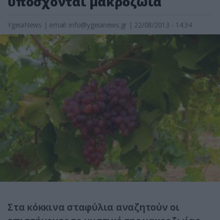
υπόσχονται μακροζωϊα
YgeiaNews
|
email:
info@ygeianews.gr
| 22/08/2013 - 14:34
Στα κόκκινα σταφύλια αναζητούν οι