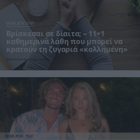
08.08.2026
21:05
Βρίσκεσαι σε δίαιτα; – 11+1
καθημερινά λάθη που μπορεί να
κρατούν τη ζυγαριά «κολλημένη»
Ποιες είναι οι συχνότερες «παγίδες»
08.08.2026
15:07