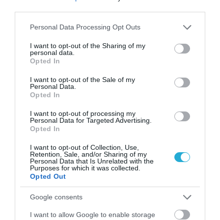
Μπορούμε να ζήσουμε 194 χρόνια; – Ρώσοι
third parties.
επιστήμονες εξετάζουν τα θεωρητικά όρια
της ανθρώπινης ζωής
Please note that this website/app uses one or more Google
Personal Data Processing Opt Outs
services and may gather and store information including but
not limited to your visit or usage behaviour. You may click to
I want to opt-out of the Sharing of my
personal data.
grant or deny consent to Google and its third-party tags to
Opted In
use your data for below specified purposes in below Google
consent section.
I want to opt-out of the Sale of my
Personal Data.
Opted In
I want to opt-out of processing my
Personal Data for Targeted Advertising.
Opted In
06.08.2026
09:04
I want to opt-out of Collection, Use,
Δεν ήταν μόνο ηθικοί λόγοι: Γιατί
Retention, Sale, and/or Sharing of my
Personal Data that Is Unrelated with the
εξαφανίστηκε ο κανιβαλισμός από τις
Purposes for which it was collected.
ανθρώπινες κοινωνίες – Τι δείχνει νέα
Opted Out
έρευνα
Google consents
I want to allow Google to enable storage