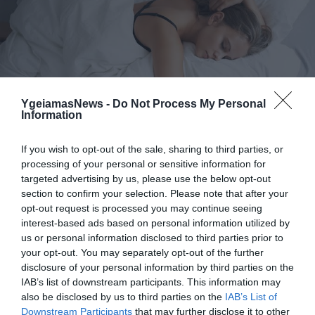
YgeiamasNews -
Do Not Process My Personal
07.08.2026
06:05
Information
Γιατί όλο και περισσότεροι άνθρωποι
κοιμούνται χειρότερα
If you wish to opt-out of the sale, sharing to third parties, or
processing of your personal or sensitive information for
targeted advertising by us, please use the below opt-out
section to confirm your selection. Please note that after your
opt-out request is processed you may continue seeing
interest-based ads based on personal information utilized by
us or personal information disclosed to third parties prior to
your opt-out. You may separately opt-out of the further
disclosure of your personal information by third parties on the
IAB’s list of downstream participants. This information may
also be disclosed by us to third parties on the
IAB’s List of
06.08.2026
21:06
Downstream Participants
that may further disclose it to other