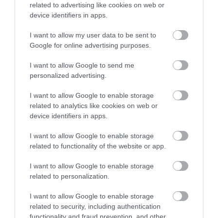
related to advertising like cookies on web or
device identifiers in apps.
I want to allow my user data to be sent to
Google for online advertising purposes.
I want to allow Google to send me
01.08.2026
15:06
personalized advertising.
Αυτό είναι το σύμπτωμα του καρκίνου του
δέρματος που μπορεί να εντοπιστεί στο
I want to allow Google to enable storage
κομμωτήριο! – Τι δείχνει νέα έρευνα
related to analytics like cookies on web or
device identifiers in apps.
I want to allow Google to enable storage
related to functionality of the website or app.
I want to allow Google to enable storage
related to personalization.
I want to allow Google to enable storage
related to security, including authentication
01.08.2026
12:11
functionality and fraud prevention, and other