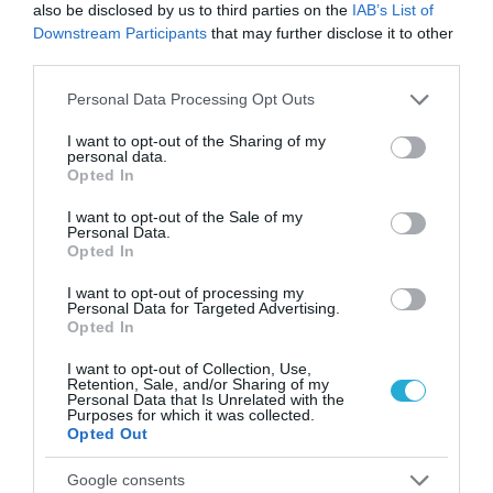
also be disclosed by us to third parties on the
IAB’s List of
Downstream Participants
that may further disclose it to other
third parties.
Please note that this website/app uses one or more Google
Personal Data Processing Opt Outs
services and may gather and store information including but
not limited to your visit or usage behaviour. You may click to
I want to opt-out of the Sharing of my
personal data.
grant or deny consent to Google and its third-party tags to
Opted In
use your data for below specified purposes in below Google
consent section.
I want to opt-out of the Sale of my
ΠΕΡΙΘΑΛΨΗ & ΑΣΦΑΛΙΣΗ
Personal Data.
Γιατροί, δικηγόροι, δημοσιογράφοι, τεχνικοί…
Opted In
θα πηγαίνουν ΕΟΠΥΥ
I want to opt-out of processing my
Έως τον Ιούνιο θα πρέπει όλα τα αυτοχρηματοδοτούμενα
Personal Data for Targeted Advertising.
Opted In
Ασφαλιστικά Ταμεία μαζί με τις υπηρεσίες υγείας να έχουν
συγχωνευτεί με τον ΕΟΠΥΥ διαμηνύει ο εκπρόσωπος της
I want to opt-out of Collection, Use,
Ευρωπαϊκής Επιτροπής κ. Ματίας Μορς και μιλά για
Retention, Sale, and/or Sharing of my
Personal Data that Is Unrelated with the
«παραβίαση» των όσων συμφωνήθηκαν για την οργάνωση της
30.04.2012
06:21
Purposes for which it was collected.
πρωτοβάθμιας περίθαλψης στην Ελλάδα.Με επιστολή του, η
Opted Out
οποία δημοσιεύτηκε στο “Βήμα της Κυριακής” ζητά […]
Google consents