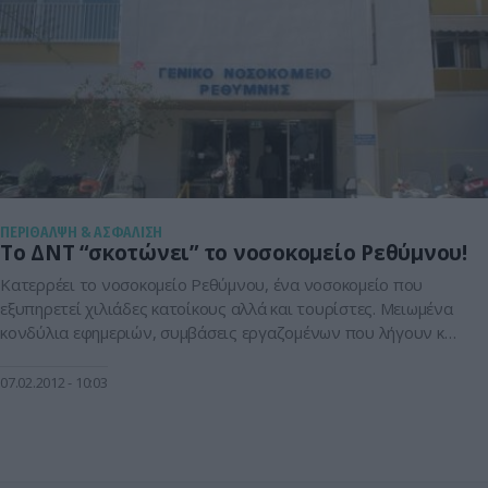
ΠΕΡΙΘΑΛΨΗ & ΑΣΦΑΛΙΣΗ
Το ΔΝΤ “σκοτώνει” το νοσοκομείο Ρεθύμνου!
Κατερρέει το νοσοκομείο Ρεθύμνου, ένα νοσοκομείο που
εξυπηρετεί χιλιάδες κατοίκους αλλά και τουρίστες. Μειωμένα
κονδύλια εφημεριών, συμβάσεις εργαζομένων που λήγουν και
υλικά δυσεύρετα είναι μόνο ορισμένα από τα προβλήματα
που έχουν «χτυπήσει» το νοσηλευτικό ίδρυμα ελέω
07.02.2012
10:03
τρόικας. Είναι χαρακτηριστικό ότι το νοσοκομείο Ρεθύμνου
είναι το πιο υποχρηματοδοτημένο νοσοκομείο, την ώρα που
οι κάτοικοι της περιοχής ζουν […]