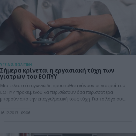
ΥΓΕΙΑ & ΠΟΛΙΤΙΚΗ
Σήμερα κρίνεται η εργασιακή τύχη των
γιατρών του ΕΟΠΥΥ
Μια τελευταία αγωνιώδη προσπάθεια κάνουν οι γιατροί του
ΕΟΠΥΥ προκειμένου να περισώσουν όσα περισσότερα
μπορούν από την επαγγελματική τους τύχη. Για το λόγο αυτό
οι εκπρόσωποι του κλάδου αναμένεται να συναντηθούν
σήμερα με τον πρωθυπουργό Αντώνη Σαμαρά ώστε να
16.12.2013
09:06
συζητήσουν τα σχετικά θέματα. Βέβαια να σημειωθεί πως οι
ελπίδες για τους γιατρούς είναι ελάχιστες. Με […]