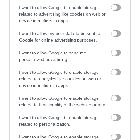
I want to allow Google to enable storage
related to advertising like cookies on web or
device identifiers in apps.
I want to allow my user data to be sent to
Google for online advertising purposes.
I want to allow Google to send me
personalized advertising.
ΥΓΕΙΑ & ΠΟΛΙΤΙΚΗ
I want to allow Google to enable storage
Σαρωτικές αλλαγές στην Υγεία ανακοίνωσαν
6 συναρμόδιοι υπουργοί
related to analytics like cookies on web or
device identifiers in apps.
Συγχωνεύονται με συνοπτικές διαδικασίες τα 120
Νοσοκομεία της χώρας και παραμένουν συνολικά 82
I want to allow Google to enable storage
“συνδεόμενα” όπως τα ονομάζει η κοινή υπουργική απόφαση
related to functionality of the website or app.
που υπέγραψαν οι συναρμόδιοι υπουργοί ενώ καταργούνται
οι Υγειονομικές Περιφέρειες και παραμένουν μόλις 7 σε όλη
14.02.2012
19:06
I want to allow Google to enable storage
τη χώρα. Επιπλέον, το Υπουργείο Πρόνοιας μετά από πολλά
related to personalization.
χρόνια αποδεσμεύεται από τον Υπουργείο Υγείας και
μεταφέρεται στον […]
I want to allow Google to enable storage