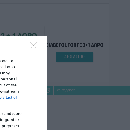
DIABETOL FORTE 2+1 ΔΩΡΟ
ΑΓΟΡΑΣΕ ΤΟ
sonal or
ection to
ou may
 personal
out of the
 downstream
B’s List of
er and store
to grant or
ed purposes