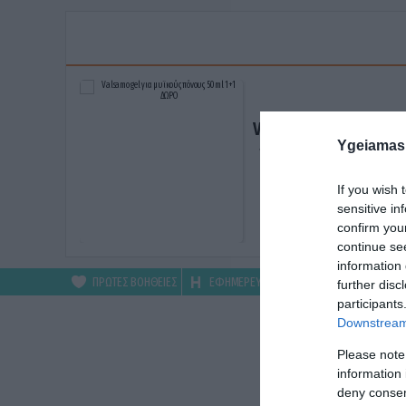
Valsamo gel για μυϊκ
Ygeiamas
πόνους 50ml 1+1 ΔΩ
ΑΓΟΡΑΣΕ ΤΟ
If you wish 
sensitive in
confirm you
continue se
information 
ΠΡΩΤΕΣ ΒΟΗΘΕΙΕΣ
ΕΦΗΜΕΡΕΥΟΝΤΑ
ΦΑΡΜΑΚΕΙΑ
further disc
participants
Downstream 
Please note
information 
deny consent