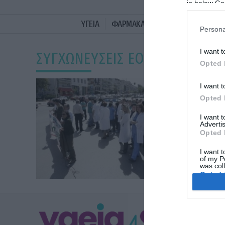
in below Go
ΥΓΕΙΑ
ΦΑΡΜΑΚΑ
ΓΥΝΑΙΚΑ
ΔΙΑΤΡΟ
Persona
I want t
ΣΥΓΧΩΝΕΥΣΕΙΣ ΕΟΠΥΥ
Opted 
I want t
Opted 
I want 
Advertis
Opted 
I want t
of my P
was col
Opted 
Google 
ΥΓΕΙΑ
I want t