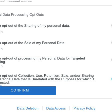
ogle consent section.
ΦΗ
ΑΣΘΕΝΕΙΕΣ
ΨΥΧΟΛΟΓΙΑ
ΣΕΞ
ΟΜΟΙΟΠΑΘΗΤΙΚΗ
HE
l Data Processing Opt Outs
o opt-out of the Sharing of my personal data.
In
ΥΓΕΙΑ & ΠΟΛΙΤΙΚΗ
o opt-out of the Sale of my Personal Data.
Σενάρια για τις συγχωνεύσεις ΕΟΠΥΥ
In
Μόλις δύο χρόνια μετά τη σύστασή του ο ΕΟΠΥΥ βρίσκεται για ά
μία φορά στο τραπέζι των συζητήσεων. Τρία σενάρια που αφορο
to opt-out of processing my Personal Data for Targeted
ing.
τον τρόπο λειτουργίας του μελετούν οι αρμόδιοι στο υπουργείο
In
Υγείας. Το πρώτο μιλάει για μετακίνηση 6.000 γιατρών του ΕΟΠ
με σχέση εργασίας αορίστου χρόνου στο ΕΣΥ για τη στελέχωση τ
01.10.2013
10:01
o opt-out of Collection, Use, Retention, Sale, and/or Sharing
ersonal Data that Is Unrelated with the Purposes for which it
Κέντρων Υγείας […]
lected.
Out
CONFIRM
consents
ΦΑΡΜΑΚΑ
ΓΥΝΑΙΚΑ
Data Deletion
Data Access
Privacy Policy
o allow Google to enable storage related to advertising like cookies on