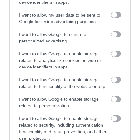
device identifiers in apps.
I want to allow my user data to be sent to
Google for online advertising purposes.
I want to allow Google to send me
personalized advertising.
I want to allow Google to enable storage
ΥΓΕΙΑ
related to analytics like cookies on web or
Ο ΕΟΦ εφιστά την προσοχή σε σκευάσματα
device identifiers in apps.
για τη στυτική δυσλειτουργία που
διακινούνται μέσω διαδικτύου
I want to allow Google to enable storage
Περιέχει τη φαρμακευτική ουσία σιλδεναφίλη (sildenafil), χωρίς
related to functionality of the website or app.
αυτή να δηλώνεται στη επισήμανσή του
I want to allow Google to enable storage
related to personalization.
11.07.2024
12:00
I want to allow Google to enable storage
related to security, including authentication
functionality and fraud prevention, and other
user protection.