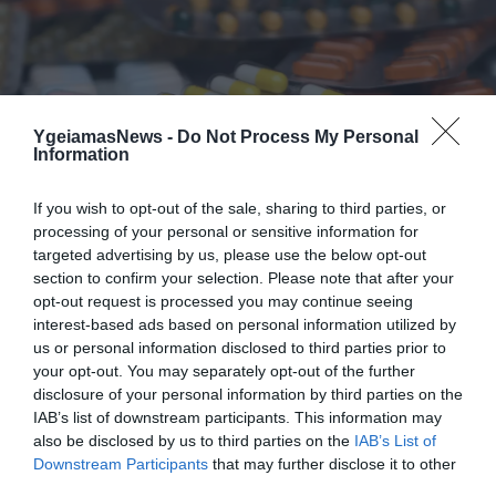
YgeiamasNews -
Do Not Process My Personal
Information
If you wish to opt-out of the sale, sharing to third parties, or
processing of your personal or sensitive information for
ΔΙΑΤΡΟΦΗ
targeted advertising by us, please use the below opt-out
ΕΟΦ: Αυτά είναι τα 3 συμπληρώματα
section to confirm your selection. Please note that after your
διατροφής που περιέχουν επικίνδυνες ουσίες
opt-out request is processed you may continue seeing
Περιέχουν το συστατικό σιβουτραμίνη
interest-based ads based on personal information utilized by
us or personal information disclosed to third parties prior to
26.08.2024
16:50
your opt-out. You may separately opt-out of the further
disclosure of your personal information by third parties on the
IAB’s list of downstream participants. This information may
also be disclosed by us to third parties on the
IAB’s List of
Downstream Participants
that may further disclose it to other
third parties.