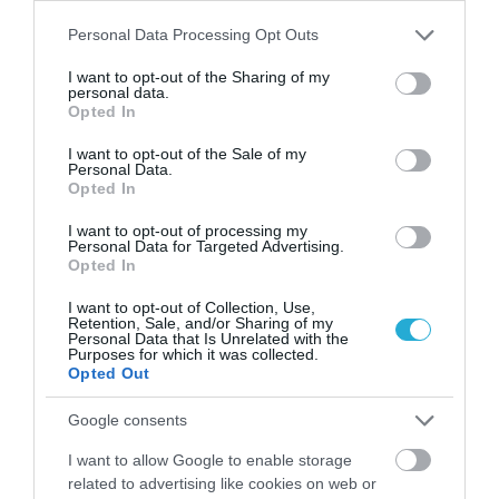
Please note that this website/app uses one or more Google
Personal Data Processing Opt Outs
services and may gather and store information including but
not limited to your visit or usage behaviour. You may click to
I want to opt-out of the Sharing of my
personal data.
grant or deny consent to Google and its third-party tags to
Opted In
use your data for below specified purposes in below Google
consent section.
I want to opt-out of the Sale of my
Personal Data.
Opted In
ΥΓΕΙΑ
Ο ΕΟΦ προειδοποιεί για συμπλήρωμα
I want to opt-out of processing my
διατροφής για την αντιμετώπιση της
Personal Data for Targeted Advertising.
στυτικής δυσλειτουργίας – «Μην το
Opted In
χρησιμοποιήσετε»
Περιέχει τις φαρμακευτικές ουσίες σιλδεναφίλη και
I want to opt-out of Collection, Use,
Retention, Sale, and/or Sharing of my
ταδαλαφίλη
Personal Data that Is Unrelated with the
Purposes for which it was collected.
Opted Out
25.07.2024
11:56
Google consents
I want to allow Google to enable storage
related to advertising like cookies on web or