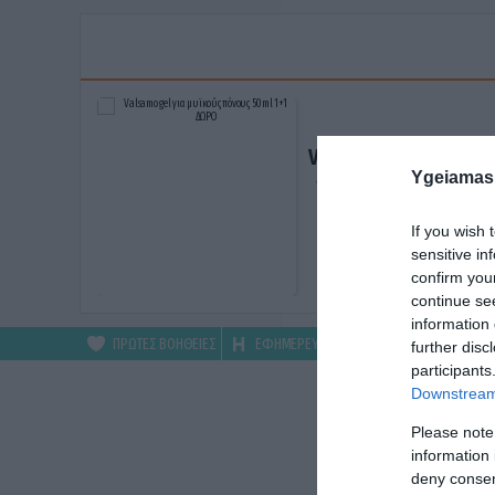
Valsamo gel για μυϊκ
Ygeiamas
πόνους 50ml 1+1 ΔΩ
ΑΓΟΡΑΣΕ ΤΟ
If you wish 
sensitive in
confirm you
continue se
information 
ΠΡΩΤΕΣ ΒΟΗΘΕΙΕΣ
ΕΦΗΜΕΡΕΥΟΝΤΑ
ΦΑΡΜΑΚΕΙΑ
further disc
participants
Downstream 
Please note
information 
deny consent