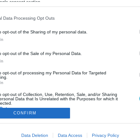
ogle consent section.
ΦΗ
ΑΣΘΕΝΕΙΕΣ
ΨΥΧΟΛΟΓΙΑ
ΣΕΞ
ΟΜΟΙΟΠΑΘΗΤΙΚΗ
HE
l Data Processing Opt Outs
o opt-out of the Sharing of my personal data.
In
ΦΑΡΜΑΚΑ
o opt-out of the Sale of my Personal Data.
2 μόρια πιο…κοντά στη θεραπεία καρκίνου κα
In
διαβήτη βρίσκεται η Σellas Clinicals Holding
Συμφωνία αξίας 2,88 εκατ. ευρώ έκλεισε η ελληνικών συμφερόντ
to opt-out of processing my Personal Data for Targeted
ing.
φαρμακευτική Σellas Clinical Holding με την κινεζική Shanghai Fosu
In
Pharmaceutical (μέλος του Fosoum International) για την αγορά δ
φαρμακευτικών μορίων κατά του καρκίνου και του διαβήτη. Η Σell
o opt-out of Collection, Use, Retention, Sale, and/or Sharing
ersonal Data that Is Unrelated with the Purposes for which it
σκοπεύει να χρησιμοποιήσει τα δύο χημικά μόρια για την ανάπτυξ
22.10.2013
09:16
lected.
αντικαρκινικών θεραπειών και για κλινικές δομικές. Με βάση […]
Out
CONFIRM
consents
ΦΑΡΜΑΚΑ
ΓΥΝΑΙΚΑ
Data Deletion
Data Access
Privacy Policy
o allow Google to enable storage related to advertising like cookies on