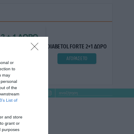
DIABETOL FORTE 2+1 ΔΩΡΟ
ΑΓΟΡΑΣΕ ΤΟ
sonal or
ection to
ou may
 personal
out of the
 downstream
B’s List of
er and store
to grant or
ed purposes