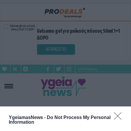
Valsamo gel για μυϊκούς πόνους 50ml 1+1
ΔΩΡΟ
ΑΓΟΡΑΣΕ ΤΟ
ΓΥΝΑΙΚΟΛΟΓΙΚΑ ΠΡΟΒΛΗΜΑΤΑ
YgeiamasNews -
Do Not Process My Personal
Information