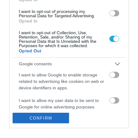
I want to opt-out of processing my
Personal Data for Targeted Advertising.
Opted In
I want to opt-out of Collection, Use,
Retention, Sale, and/or Sharing of my
Personal Data that Is Unrelated with the
Purposes for which it was collected.
Opted Out
Google consents
ΥΓΕΙΑ
Συχνότερα τα γυναικολογικά πρόβλήματα σε
I want to allow Google to enable storage
γυναίκες και έφηβες
related to advertising like cookies on web or
device identifiers in apps.
Τα γυναικολογικά προβλήματα κατά την παιδική και εφηβική
ηλικία είναι πολύ πιο συχνά απ’ ό,τι πιστεύαμε μέχρι σήμερα,
I want to allow my user data to be sent to
με τις διαταραχές της έμμηνης ρύσης να αποτελούν την πιο
Google for online advertising purposes.
συχνή γυναικολογική αιτία προσέλευσης στο γιατρό (40%).
Παράλληλα, το 40% των κοριτσιών που προσέρχονται στο
22.11.2013
17:31
CONFIRM
I want to allow Google to send me
γυναικολόγο ή τον παιδίατρο εμφανίζουν αιδοιοκολπίτιδα, με
personalized advertising.
τη μορφή ερεθισμού, υγρών ή […]