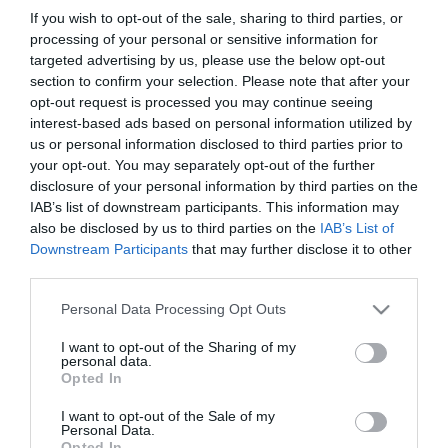
If you wish to opt-out of the sale, sharing to third parties, or
processing of your personal or sensitive information for
targeted advertising by us, please use the below opt-out
section to confirm your selection. Please note that after your
opt-out request is processed you may continue seeing
interest-based ads based on personal information utilized by
us or personal information disclosed to third parties prior to
your opt-out. You may separately opt-out of the further
disclosure of your personal information by third parties on the
IAB’s list of downstream participants. This information may
ΥΓΕΙΑ
Ποια είναι τα συχνότερα γυναικολογικά
also be disclosed by us to third parties on the
IAB’s List of
προβλήματα
Downstream Participants
that may further disclose it to other
third parties.
Τα γυναικολογικά προβλήματα κατά την παιδική και εφηβική
ηλικία είναι αρκετά συχνά. Το 40% των νεαρών κοριτσιών
Please note that this website/app uses one or more Google
Personal Data Processing Opt Outs
που προσέρχονται στο γυναικολόγο ή τον παιδίατρο
services and may gather and store information including but
εμφανίζουν αιδοιοκολπίτιδα, με τη μορφή ερεθισμού, υγρών ή
not limited to your visit or usage behaviour. You may click to
I want to opt-out of the Sharing of my
personal data.
κνησμού στα έξω γεννητικά όργανα. Διαταταραχές της
grant or deny consent to Google and its third-party tags to
05.02.2014
14:50
Opted In
use your data for below specified purposes in below Google
έμμηνης ρύσης αποτελούν την πιο συχνή (40%) αιτία
consent section.
προσέλευσης στο γιατρό κατά την εφηβική ηλικία. Έχει
I want to opt-out of the Sale of my
Personal Data.
υπολογιστεί […]
Opted In