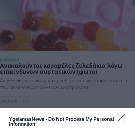
ΔΙΑΤΡΟΦΗ
Ανακαλούνται καραμέλες ζελεδάκια λόγω
επικίνδυνων συστατικών (φωτο)
Ανιχνεύθηκαν επικίνδυνα πρόσθετα και αρωματικά συστατικά
που δεν πληρούν τα υγειονομικά πρότυπα
21.03.2025
16:26
YgeiamasNews -
Do Not Process My Personal
Information