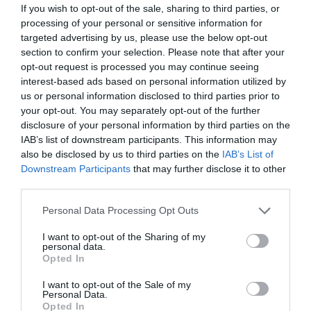
If you wish to opt-out of the sale, sharing to third parties, or
processing of your personal or sensitive information for
targeted advertising by us, please use the below opt-out
section to confirm your selection. Please note that after your
opt-out request is processed you may continue seeing
interest-based ads based on personal information utilized by
us or personal information disclosed to third parties prior to
your opt-out. You may separately opt-out of the further
disclosure of your personal information by third parties on the
ΟΜΟΡΦΙΑ
Γαλλία: 61χρονη τυφλώθηκε προσωρινά από
IAB’s list of downstream participants. This information may
τη βαφή μαλλιών που έκανε μόνη της στο
also be disclosed by us to third parties on the
IAB’s List of
σπίτι
Downstream Participants
that may further disclose it to other
third parties.
Η βαφή περιείχε μια ουσία, η οποία προκαλεί
αμφιβληστροειδοπάθεια
Please note that this website/app uses one or more Google
Personal Data Processing Opt Outs
services and may gather and store information including but
18.09.2024
18:23
not limited to your visit or usage behaviour. You may click to
I want to opt-out of the Sharing of my
personal data.
grant or deny consent to Google and its third-party tags to
Opted In
use your data for below specified purposes in below Google
consent section.
I want to opt-out of the Sale of my
Personal Data.
Opted In