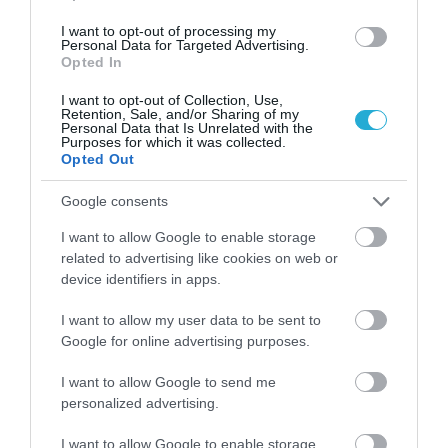
I want to opt-out of processing my
Personal Data for Targeted Advertising.
Opted In
I want to opt-out of Collection, Use,
Retention, Sale, and/or Sharing of my
Personal Data that Is Unrelated with the
Purposes for which it was collected.
Opted Out
ΕΠΙΔΗΜΙΕΣ
Google consents
Η Γαλλία αίρει τη χρήση της μάσκας στα μέσα
μαζικής μεταφοράς – Η Ελλάδα πότε;
I want to allow Google to enable storage
Πότε θα έρθει η σειρά της χώρας μας;
related to advertising like cookies on web or
device identifiers in apps.
11.05.2022
19:36
I want to allow my user data to be sent to
Google for online advertising purposes.
I want to allow Google to send me
personalized advertising.
I want to allow Google to enable storage