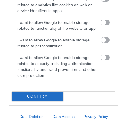
related to analytics like cookies on web or
device identifiers in apps.
I want to allow Google to enable storage
related to functionality of the website or app.
I want to allow Google to enable storage
ΥΓΕΙΑ & ΠΟΛΙΤΙΚΗ
related to personalization.
Αξιόποινη πράξη στη Γαλλία η «υποκίνηση
στην ανορεξία»
I want to allow Google to enable storage
Θα τιμωρείται με ποινή φυλάκισης 1 έτους και πρόστιμο
related to security, including authentication
10.000 ευρώ To να ενθαρρύνει κανείς ένα πρόσωπο προς την
functionality and fraud prevention, and other
ανορεξία αναμένεται να θεωρηθεί αξιόποινη πράξη που θα
user protection.
τιμωρείται με ποινή φυλάκισης 1 έτους και πρόστιμο 10.000
ευρώ στη Γαλλία, όπως προβλέπει ένα διάταγμα που
03.04.2015
08:39
ενέκριναν οι βουλευτές με στόχο να καταστείλουν κάθε
CONFIRM
απόπειρα «υποκίνησης» στην […]
Data Deletion
Data Access
Privacy Policy