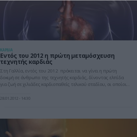
KΑΡΔΙΑ
Εντός του 2012 η πρώτη μεταμόσχευση
τεχνητής καρδιάς
Στη Γαλλία, εντός του 2012 πρόκειται να γίνει η πρώτη
δοκιμή σε άνθρωπο της τεχνητής καρδιάς, δίνοντας ελπίδα
για ζωή σε χιλιάδες καρδιοπαθείς τελικού σταδίου, οι οποίοι
περιμένουν το μόσχευμα που θα τους αλλάξει τη ζωή .Τη
πρώτη τεχνητή καρδιά δημιούργησε ο καρδιοχειρουργός,
28.01.2012
14:30
εμπνευστής της τεχνητής βαλβίδας, Αλέν Καρπεντιέ. Η
τεχνητή καρδιά θα αποτελείται από […]