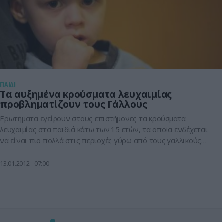
ΠΑΙΔΙ
Τα αυξημένα κρούσματα λευχαιμίας
προβληματίζουν τους Γάλλους
Ερωτήματα εγείρουν στους επιστήμονες τα κρούσματα
λευχαιμίας στα παιδιά κάτω των 15 ετών, τα οποία ενδέχεται
να είναι πιο πολλά στις περιοχές γύρω από τους γαλλικούς
πυρηνικούς σταθμούς, σύμφωνα με έρευνα που
πραγματοποιήθηκε, τα αποτελέσματα όμως της οποίας δεν
13.01.2012
07:00
επιτρέπουν την εξαγωγή επίσημων συμπερασμάτων.Σε
περίοδο 6 ετών τα κρούσματα λευχαιμίας που εντοπίστηκαν
στα παιδιά κάτω […]