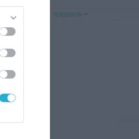
ALTHY PETS
VIDEOS
ΠΕΡΙΣΣΟΤΕΡΑ
αν
ες
νται
ίναι