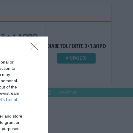
DIABETOL FORTE 2+1 ΔΩΡΟ
ΑΓΟΡΑΣΕ ΤΟ
sonal or
ection to
ou may
 personal
out of the
 downstream
B’s List of
er and store
to grant or
ed purposes