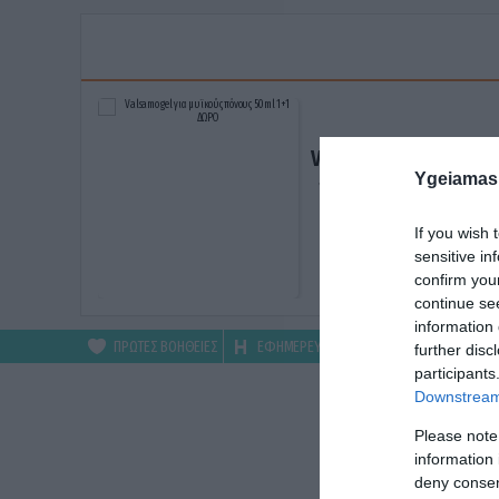
Valsamo gel για μυϊκ
Ygeiamas
πόνους 50ml 1+1 ΔΩ
ΑΓΟΡΑΣΕ ΤΟ
If you wish 
sensitive in
confirm you
continue se
information 
ΠΡΩΤΕΣ ΒΟΗΘΕΙΕΣ
ΕΦΗΜΕΡΕΥΟΝΤΑ
ΦΑΡΜΑΚΕΙΑ
further disc
participants
Downstream 
Please note
information 
deny consent