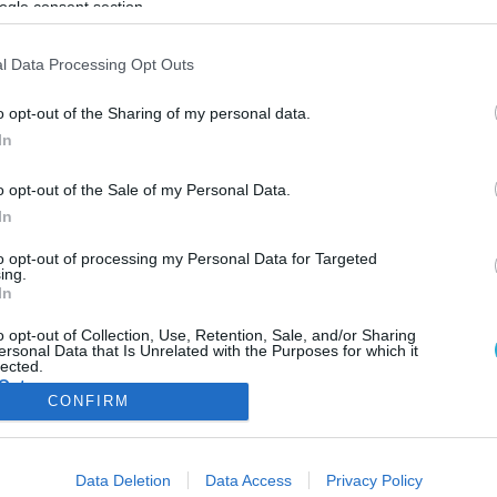
ogle consent section.
ΦΗ
ΑΣΘΕΝΕΙΕΣ
ΨΥΧΟΛΟΓΙΑ
ΣΕΞ
ΟΜΟΙΟΠΑΘΗΤΙΚΗ
HE
l Data Processing Opt Outs
o opt-out of the Sharing of my personal data.
In
ΠΕΡΙΘΑΛΨΗ & ΑΣΦΑΛΙΣΗ
o opt-out of the Sale of my Personal Data.
Εθελοντές γιατροί “αγκαλιάζουν” τους
In
ανασφάλιστους
Δεν έχουν πρόσβαση σε υπηρεσίες υγείας. Έμειναν άνεργοι, έχασ
to opt-out of processing my Personal Data for Targeted
ing.
την ασφάλισή τους και τώρα βρίσκουν καταφύγιο σε πρωτοβουλί
In
ανθρωπιάς. Άποροι, ανασφάλιστοι και άνθρωποι που δυσκολεύο
οικονομικά και αδυνατούν να πληρώσουν ακόμα και μια ιατρική
o opt-out of Collection, Use, Retention, Sale, and/or Sharing
ersonal Data that Is Unrelated with the Purposes for which it
επίσκεψη επωφελούνται από τις υπηρεσίες που προσφέρουν
13.11.2013
11:15
lected.
εθελοντικά γιατροί, σε εκστρατείες ανθρωπιάς. Μια από αυτές ε
Out
CONFIRM
η πρωτοβουλία του Ροταριανού […]
consents
ΦΑΡΜΑΚΑ
ΓΥΝΑΙΚΑ
Data Deletion
Data Access
Privacy Policy
o allow Google to enable storage related to advertising like cookies on