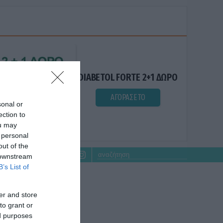
DIABETOL FORTE 2+1 ΔΩΡΟ
ΑΓΟΡΑΣΕ ΤΟ
sonal or
ection to
ou may
 personal
out of the
 downstream
B’s List of
er and store
to grant or
ed purposes