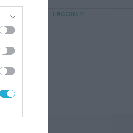
ALTHY PETS
VIDEOS
ΠΕΡΙΣΣΟΤΕΡΑ
ερο
 τα
τών