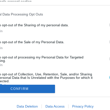
ogle consent section.
ΦΗ
ΑΣΘΕΝΕΙΕΣ
ΨΥΧΟΛΟΓΙΑ
ΣΕΞ
ΟΜΟΙΟΠΑΘΗΤΙΚΗ
HE
l Data Processing Opt Outs
o opt-out of the Sharing of my personal data.
In
ΦΑΡΜΑΚΑ
o opt-out of the Sale of my Personal Data.
Εμβόλιο για τη διάρροια των ταξιδιωτών
In
Ένα νέο εμβόλιο μπορεί να σώσει τις εξωτικές διακοπές
εκατομμυρίων ταξιδιωτών που ξαφνικά παρουσιάζουν (το λιγότ
to opt-out of processing my Personal Data for Targeted
ing.
ενοχλητική) διάρροια. Η διάρροια των ταξιδιωτών «πλήττει» περί
In
10 εκατομμύρια άτομα ετησίως. Ποσοστό ως και 50% των τουρισ
κυρίως στην Ινδία και σε άλλες τροπικές χώρες μπορεί να την
11.06.2013
07:01
o opt-out of Collection, Use, Retention, Sale, and/or Sharing
ersonal Data that Is Unrelated with the Purposes for which it
εμφανίσει πιο ήπια ή πιο σοβαρά. Εκδηλώνεται με κράμπες, […]
lected.
Out
CONFIRM
consents
ΦΑΡΜΑΚΑ
ΓΥΝΑΙΚΑ
Data Deletion
Data Access
Privacy Policy
o allow Google to enable storage related to advertising like cookies on