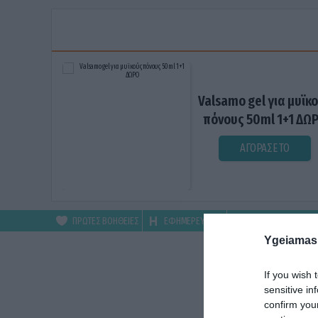
Valsamo gel για μυϊκ
πόνους 50ml 1+1 ΔΩ
ΑΓΟΡΑΣΕ ΤΟ
ΠΡΩΤΕΣ ΒΟΗΘΕΙΕΣ
ΕΦΗΜΕΡΕΥΟΝΤΑ
ΦΑΡΜΑΚΕΙΑ
Ygeiamas
If you wish 
sensitive in
confirm you