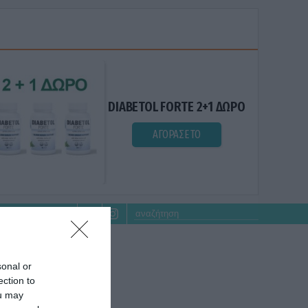
DIABETOL FORTE 2+1 ΔΩΡΟ
ΑΓΟΡΑΣΕ ΤΟ
sonal or
ection to
ou may