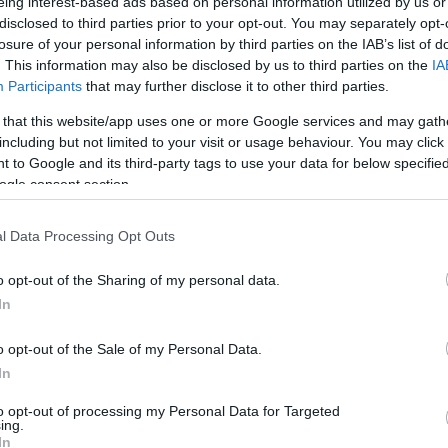
eing interest-based ads based on personal information utilized by us or
disclosed to third parties prior to your opt-out. You may separately opt-
losure of your personal information by third parties on the IAB’s list of
ΦΗ
ΑΣΘΕΝΕΙΕΣ
ΨΥΧΟΛΟΓΙΑ
ΣΕΞ
ΟΜΟΙΟΠΑΘΗΤΙΚΗ
HE
. This information may also be disclosed by us to third parties on the
IA
Participants
that may further disclose it to other third parties.
 that this website/app uses one or more Google services and may gath
including but not limited to your visit or usage behaviour. You may click 
 to Google and its third-party tags to use your data for below specifi
ΠΡΟΪΟΝΤΑ & ΥΠΗΡΕΣΙΕΣ
Στρατηγική συνεργασία φαρμακευτικών
ogle consent section.
Στρατηγική συνεργασία σύναψαν η βελγική εταιρεία UCB και η
ελληνική Pharmathen. Όπως ανακοίνωσαν οι δύο εταιρίες, η
l Data Processing Opt Outs
συνεργασία τους αφορά στα δύο καταξιωμένα προϊόντα αλλεργί
της UCB, τα οποία κατέχουν ηγετική θέση στη συγκεκριμένη
o opt-out of the Sharing of my personal data.
κατηγορία και περιλαμβάνει ένα μακροπρόθεσμο σχέδιο για την
17.01.2014
08:43
In
προώθηση των εν λόγω προϊόντων. Στο πλαίσιο αυτό, η UCB
διατηρεί την […]
o opt-out of the Sale of my Personal Data.
In
to opt-out of processing my Personal Data for Targeted
ΦΑΡΜΑΚΑ
ing.
Κουρεύουν φάρμακα, κουρεύουν χρόνια από τ
In