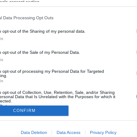
ogle consent section.
ΦΗ
ΑΣΘΕΝΕΙΕΣ
ΨΥΧΟΛΟΓΙΑ
ΣΕΞ
ΟΜΟΙΟΠΑΘΗΤΙΚΗ
HE
l Data Processing Opt Outs
o opt-out of the Sharing of my personal data.
In
ΔΙΑΤΡΟΦΗ
o opt-out of the Sale of my Personal Data.
Ποιά είναι τα πιο διάσημα ελληνικά φαγητα;
In
Κάθε χρόνο η χώρα μας γίνεται τόπος άφιξης χιλιάδων τουριστώ
και μάλιστα φέτος οι προβλέψεις είναι πέρα για πέρα ενθαρρυντι
to opt-out of processing my Personal Data for Targeted
ing.
Ο ήλιος, η θάλασσα αλλά και η ελληνική κουζίνα είναι τρείς από τ
In
βασικότερους λόγους που οι τουρίστες μας δείχνουν μια ιδιαίτε
προτίμηση. Ποια ελληνικά φαγητά επιλέγουν οι τουρίστες που
25.07.2013
09:48
o opt-out of Collection, Use, Retention, Sale, and/or Sharing
ersonal Data that Is Unrelated with the Purposes for which it
επισκέπτονται τη χώρα μας; «Greek […]
lected.
Out
CONFIRM
consents
ΦΑΡΜΑΚΑ
ΓΥΝΑΙΚΑ
Data Deletion
Data Access
Privacy Policy
o allow Google to enable storage related to advertising like cookies on