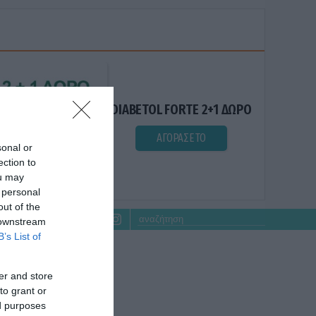
DIABETOL FORTE 2+1 ΔΩΡΟ
ΑΓΟΡΑΣΕ ΤΟ
sonal or
ection to
ou may
 personal
out of the
 downstream
B’s List of
er and store
to grant or
ed purposes