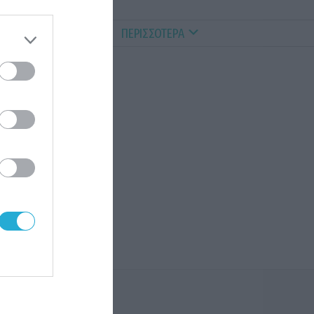
ALTHY PETS
VIDEOS
ΠΕΡΙΣΣΟΤΕΡΑ
ν
κές.
ους
ρη