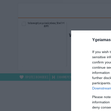
Valsamo gel για μυϊκ
Ygeiamas
πόνους 50ml 1+1 ΔΩ
ΑΓΟΡΑΣΕ ΤΟ
If you wish 
sensitive in
confirm you
continue se
information 
ΠΡΩΤΕΣ ΒΟΗΘΕΙΕΣ
ΕΦΗΜΕΡΕΥΟΝΤΑ
ΦΑΡΜΑΚΕΙΑ
further disc
participants
Downstream 
Please note
information 
deny consent