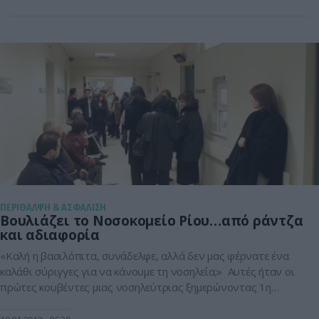
γιατροί.Όπως καταγράφει παραστατικά η Ενωση Γιατρών
Ηπείρου παιδίατρος από την Παιδιατρική κλινική του ΓΝ
Λευκάδας μετακινείται στη ΜΕΘ Παίδων […]
ΠΕΡΙΘΑΛΨΗ & ΑΣΦΑΛΙΣΗ
Βουλιάζει το Νοσοκομείο Ρίου…από ράντζα
και αδιαφορία
«Καλή η βασιλόπιτα, συνάδελφε, αλλά δεν μας φέρνατε ένα
καλάθι σύριγγες για να κάνουμε τη νοσηλεία;» Αυτές ήταν οι
πρώτες κουβέντες μιας νοσηλεύτριας ξημερώνοντας 1η
Ιανουαρίου 2012, όταν οι εργαζόμενοι πήγαν στο
νοσηλευτικό ίδρυμα… για να προσφέρουν ένα κομμάτι