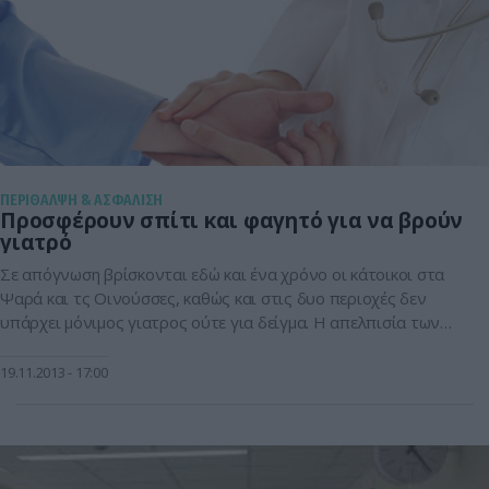
ΠΕΡΙΘΑΛΨΗ & ΑΣΦΑΛΙΣΗ
Προσφέρουν σπίτι και φαγητό για να βρούν
γιατρό
Σε απόγνωση βρίσκονται εδώ και ένα χρόνο οι κάτοικοι στα
Ψαρά και τς Οινούσσες, καθώς και στις δυο περιοχές δεν
υπάρχει μόνιμος γιατρος ούτε για δείγμα. Η απελπισία των
κατοίκων του νησιού είναι τέτοια, που προσφέρουν μέχρι και
δωρεάν διαμονή και σίτιση σε γιατρούς ώστε να λυθεί το
19.11.2013
17:00
πρόβλημα που αντιμετωπίζουν. Σύμφωνα με δημοσίευμα του
[…]