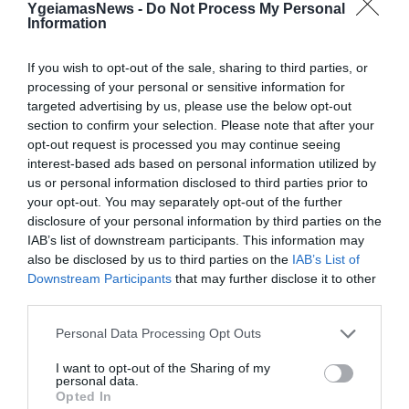
YgeiamasNews -
Do Not Process My Personal
περιλαμβάνονται αντικαρκινικά, […]
Information
If you wish to opt-out of the sale, sharing to third parties, or
processing of your personal or sensitive information for
targeted advertising by us, please use the below opt-out
section to confirm your selection. Please note that after your
opt-out request is processed you may continue seeing
interest-based ads based on personal information utilized by
us or personal information disclosed to third parties prior to
your opt-out. You may separately opt-out of the further
disclosure of your personal information by third parties on the
ΥΓΕΙΑ & ΠΟΛΙΤΙΚΗ
IAB’s list of downstream participants. This information may
Δραματική η κατάσταση στο Θεαγένειο. “Δεν
also be disclosed by us to third parties on the
IAB’s List of
έχουμε ούτε για φάρμακα” λένε οι γιατροί
Downstream Participants
that may further disclose it to other
Σήμα κινδύνου κρούουν οι γιατροί του Θεαγένειου
third parties.
Νοσοκομείου οι οποίο βρίσκονται σε συμβολική επίσχεση
Please note that this website/app uses one or more Google
εργασίας, εδώ και ένα μήνα καθώς δεν έχουν πληρωθεί
Personal Data Processing Opt Outs
services and may gather and store information including but
εφημερίες από τον Δεκέμβρη του 2011. Όπως τόνισαν κατά
not limited to your visit or usage behaviour. You may click to
I want to opt-out of the Sharing of my
την διάρκεια συνέντευξης τύπου “δεχόμαστε ασθενείς με
09.04.2012
12:50
personal data.
grant or deny consent to Google and its third-party tags to
ογκολογικά προβλήματα από το Βόλο μέχρι την
Opted In
use your data for below specified purposes in below Google