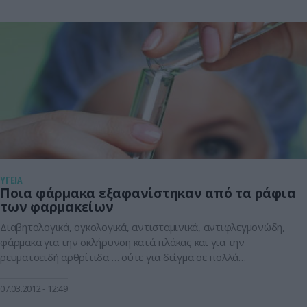
μηνιγγιτιδόκκο, τον πνευμονιόκοκκο, την διφθερίτιδα και τον
τέτανο, είναι […]
ΥΓΕΙΑ
Ποια φάρμακα εξαφανίστηκαν από τα ράφια
των φαρμακείων
Διαβητολογικά, ογκολογικά, αντισταμινικά, αντιφλεγμονώδη,
φάρμακα για την σκλήρυνση κατά πλάκας και για την
ρευματοειδή αρθρίτιδα … ούτε για δείγμα σε πολλά
περιφερειακά φαρμακεία της χώρας. Ενδεικτικό είναι ότι ο
Πρόεδρος του Φαρμακευτικού Συλλόγου Αχαϊας Ανδρέας
07.03.2012
12:49
Σοφιανόπουλος, τονίζει πως από τα 500 σκευάσματα στα