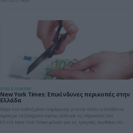
19.01.2012
06:30
βασιλόπιτα στο προσωπικό που ξενυχτούσε στο πλευρό των
αρρώστων.Ένα από τα μεγαλύτερα πανεπιστημιακά
νοσοκομεία της νοτιοδυτικής […]
ΥΓΕΙΑ & ΠΟΛΙΤΙΚΗ
New York Times: Επικίνδυνες περικοπές στην
Ελλάδα
Θέμα στα διεθνή μέσα ενημέρωσης γίνεται πλέον η Ελλάδα σε
σχέση με τα ζητήματα υγείας αλλά και τις περικοπές στο
ΕΣΥ.Οι New York Times μιλούν για τις τραγικές συνθήκες που
επικρατούν στα δημόσια νοσοκομεία αλλά και για τα