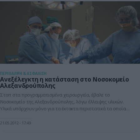
ΠΕΡΙΘΑΛΨΗ & ΑΣΦΑΛΙΣΗ
Ανεξέλεγκτη η κατάσταση στο Νοσοκομείο
Αλεξανδρούπολης
Στοπ στα προγραμματισμένα χειρουργεία, έβαλε το
Νοσοκομείο της Αλεξανδρούπολης, λόγω έλλειψης υλικών.
Υλικά υπάρχουν μόνο για τα έκτακτα περιστατικά τα οποία
χρήζουν άμεσης χειρουργικής επέμβασης.Η κατάσταση είναι
δραματική πλέον σύμφωνα με τον Διοικητή του Νοσοκομείου
21.05.2012
17:49
Νίκο Ραπτόπουλο. «Έχουμε 100 χιλιάδες ευρώ, ενώ
χρειαζόμαστε τα 20πλάσια χρήματα για να λειτουργήσουμε.