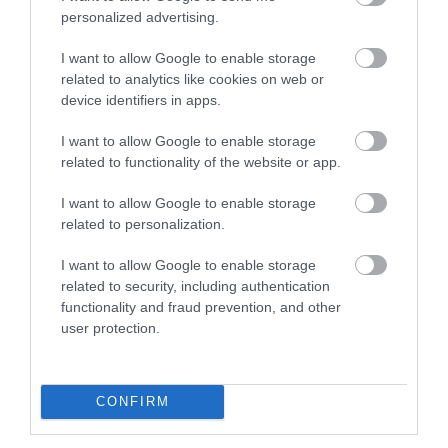
ελλείψεις γίνονται […]
personalized advertising.
I want to allow Google to enable storage
related to analytics like cookies on web or
device identifiers in apps.
I want to allow Google to enable storage
related to functionality of the website or app.
I want to allow Google to enable storage
related to personalization.
I want to allow Google to enable storage
ΦΑΡΜΑΚΑ
“Θα χάσουμε 7 χρόνια από την ζωή μας”
related to security, including authentication
functionality and fraud prevention, and other
Τα νέα μέτρα τα οποία έχουν ληφθεί για την φαρμακευτική
user protection.
δαπάνη θα μειώσουν το προσδόκιμο επιβίωσης των Ελλήνων,
εκτιμούν τα μέλη του Φαρμακευτικού Συλλόγου Αττικής. Οι
ασθενείς αναγκάζονται να εγκαταλείπουν τις παλιές
ασφαλείς συνταγές των φαρμάκων τους για χάρη των
CONFIRM
09.03.2012
07:43
φθηνών γενοσήμων ενώ το γενικότερο κλίμα στη νέα πολιτική
φαρμάκου είναι “αντιεπιστημονική, αντικοινωνική, διάτρητη