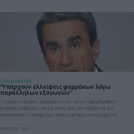
400 παρατηρούνται ελλείψεις. Ο λόγος για τον οποίο έχουν
αδειάσει τα ράφια […]
ΥΓΕΙΑ & ΠΟΛΙΤΙΚΗ
“Υπάρχουν ελλείψεις φαρμάκων λόγω
παράλληλων εξαγωγών”
Τραγικές ελλείψεις φαρμάκων στην αγορά παραδέχτηκε ο
Ανδρέας Λοβέρδος, αν και όπως είπε, δεν πρόκειται για
σκευάσματα η έλλειψη των οποίων μπορεί να οδηγήσει σε
κίνδυνο την υγεία των πολιτών. Ο υπουργός υγείας
υποστήριξε πως πρόκειται για φάρμακα τα οποία
06.03.2012
16:15