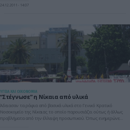
των νοσοκομείων απουσιάζουν από απλές γάζες και βαμβάκι
24.12.2011
14:07
μέχρι αντιδραστήρια, γάντια και οινόπνευμα. Είναι ενδεικτικό
ότι οι εργαζόμενοι σε πολλά νοσοκομεία […]
ΥΓΕΙΑ ΚΑΙ ΟΙΚΟΝΟΜΙΑ
“Στέγνωσε” η Νίκαια από υλικά
Άδειασαν τα ράφια από βασικά υλικά στο Γενικό Κρατικό
Νοσοκομείο της Νίκαιας το οποίο παρουσιάζει ούτως ή άλλως
προβλήματα από την έλλειψη προσωπικού. Όπως ενημερώνει
με έγγραφό της η πενταμελής επιτροπή της ΕΙΝΑΠ