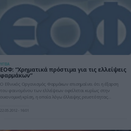
ΥΓΕΙΑ
ΕΟΦ: “Χρηματικά πρόστιμα για τις ελλείψεις
φαρμάκων”
Ο Εθνικός Οργανισμός Φαρμάκων επισημαίνει ότι η έξαρση
του φαινομένου των ελλείψεων οφείλεται κυρίως στην
οικονομική κρίση, η οποία λόγω έλλειψης ρευστότητας
δυσχεραίνει τις οικονομικές συναλλαγές ανάμεσα σε εταιρείες
– φαρμακαποθήκες και φαρμακεία.Εκτός όμως από τα
22.05.2012
16:01
εμπορικής φύσεως προβλήματα που δημιουργεί η οικονομική
κρίση, ο ΕΟΦ αφού διερεύνησε τις αναφορές ελλείψεων του
Πανελλήνιου Φαρμακευτικού Συλλόγου […]