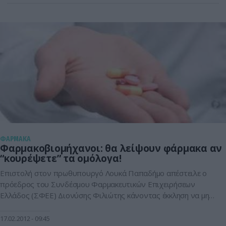
την αγωνία τους για τα αντίγραφα φάρμακα -πολλά από […]
ΦΑΡΜΑΚΑ
Φαρμακοβιομήχανοι: θα λείψουν φάρμακα αν
“κουρέψετε” τα ομόλογα!
Επιστολή στον πρωθυπουργό Λουκά Παπαδήμο απέστειλε ο
πρόεδρος του Συνδέσμου Φαρμακευτικών Επιχειρήσεων
Ελλάδος (ΣΦΕΕ) Διονύσης Φιλιώτης κάνοντας έκκληση να μην
ενταχθούν στο PSI τα ομόλογα που δόθηκαν στις εταιρείες
ως αποπληρωμή των χρεών των νοσοκομείων. Ειδικότερα ο
17.02.2012
09:45