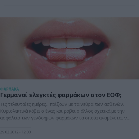
προστεθεί σε δεκάδες άλλλες αναφορές γιατρών οι οποίοι
έχουν κατά καιρούς επισημάνει το πρόβλημα στελέχωσης του
νοσοκομείου. Σύμφωνα […]
ΦΑΡΜΑΚΑ
Γερμανοί ελεγκτές φαρμάκων στον ΕΟΦ;
Τις τελευταίες ημέρες…παίζουν με τα νεύρα των ασθενών.
Κυριολεκτικά κόβει ο ένας και ράβει ο άλλος σχετικά με την
ασφάλεια των γενόσημων φαρμάκων τα οποία αναμένεται να
κατακλύσουν τους προσεχείς μήνες την αγορά
καταλαμβάνοντας πλέον το 50% της συνολικής
29.02.2012
12:00
φαρμακευτικής δαπάνης. Ενώ οι γιατροί έκφράζουν ανοικτά