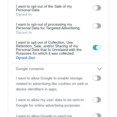
Αλεξανδρούπολη ακόμη και από νησιά και δεν έχουμε καμία
consent section.
[…]
I want to opt-out of the Sale of my
Personal Data.
Opted In
I want to opt-out of processing my
Personal Data for Targeted Advertising.
Opted In
I want to opt-out of Collection, Use,
Retention, Sale, and/or Sharing of my
Personal Data that Is Unrelated with the
Purposes for which it was collected.
Opted Out
ΥΓΕΙΑ
Google consents
Σύγχυση στο Υπουργείο Υγείας για τις
ελλείψεις φαρμάκων
I want to allow Google to enable storage
related to advertising like cookies on web or
Δεν είναι τελικά 10 τα φάρμακα που λείπουν από τα ράφια
device identifiers in apps.
των φαρμακείων, δεν είναι 250, όπως υποστήριζαν οι
φαρμακοποιοί… είναι 36 σύμφωνα με τον ΕΟΦ. Εκ των
I want to allow my user data to be sent to
οποίων τα 24 από αυτά είτε έχουν αποσυρθεί από την
Google for online advertising purposes.
ελληνική αγορά, είτε υπάρχουν υποκατάστατα τους. Για τα
09.03.2012
16:42
υπόλοιπα 12 φάρμακα που αποδεδειγμένα έχουν καταγραφεί
I want to allow Google to send me