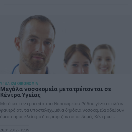
ΣΦΕΕ στην επιστολή του που κοινοποιεί και σε όλους τους
συναρμόδιους υπουργούς, μιλά για τους κινδύνους που θα
[…]
ΥΓΕΙΑ ΚΑΙ ΟΙΚΟΝΟΜΙΑ
Μεγάλα νοσοκομεία μετατρέπονται σε
Κέντρα Υγείας
Μετά και την εμπειρία του Νοσοκομείου Ρόδου γίνεται πλέον
φανερό ότι τα υποστελεχωμένα δημόσια νοσοκομεία οδεύουν
άμεσα προς κλείσιμο ή περιορίζονται σε δομές Κέντρου
Υγείας ή Τμήματα Επειγόντων περιορισμένης εμβέλειας και
μεγάλης επικινδυνότητας, τονίζουν οι νοσοκομειακοί
28.01.2012
15:39