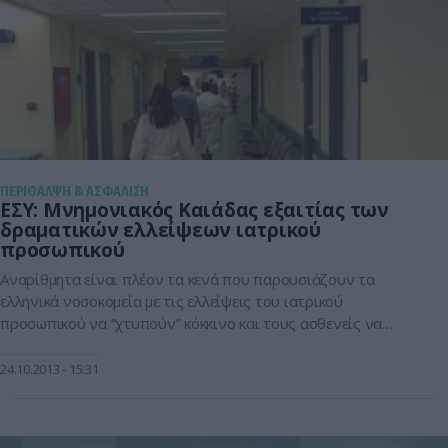
ΠΕΡΙΘΑΛΨΗ & ΑΣΦΑΛΙΣΗ
ΕΣΥ: Μνημονιακός Καιάδας εξαιτίας των
δραματικών ελλείψεων ιατρικού
προσωπικού
Αναρίθμητα είναι πλέον τα κενά που παρουσιάζουν τα
ελληνικά νοσοκομεία με τις ελλείψεις του ιατρικού
προσωπικού να “χτυπούν” κόκκινο και τους ασθενείς να
παρακαλούν για σωτηρία. Την ίδια στιγμή ο πόλεμος μεταξύ
νοσοκομειακών γιατρών και Άδωνι Γεωργιάδη κορυφώνεται.
24.10.2013
15:31
Σύμφωνα με τα επίσημα στοιχεία της ΟΕΝΓΕ πάνω από 6.000
γιατροί έχουν αφήσει-χωρίς τη θέλησή τους φυσικά- […]