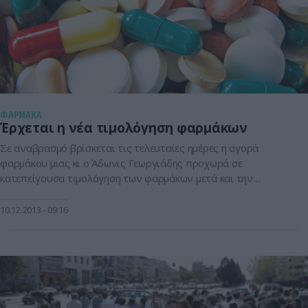
ΦΑΡΜΑΚΑ
Έρχεται η νέα τιμολόγηση φαρμάκων
Σε αναβρασμό βρίσκεται τις τελευταίες ημέρες η αγορά
φαρμάκου μιας κι ο Άδωνις Γεωργιάδης προχωρά σε
κατεπείγουσα τιμολόγηση των φαρμάκων μετά και την
ψηφοφορία της σχετκής τροπολογίας στην Βουλή, που είχε
γίνει το μήλο της έριδος μεταξύ ΣΥΡΙΖΑ και Άδωνι.
10.12.2013
09:16
Κεκελεισμένων των θυρών υποστηρίζουν πολλοί παράγοντες
πως γίνεται η συγεκριμένη διαδικασία και με μεγάλη βιασύνη.
[…]