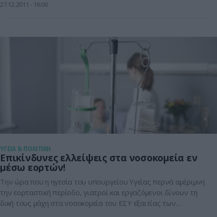
“κουρέματα” που γίνονται στις παροχές προς τους ασθενείς
27.12.2011
16:00
με αποτέλεσμα πολλοί να μην μπορούν να
ανταπεξέλθουν.Όπως χαρακτηριστικά […]
ΥΓΕΙΑ & ΠΟΛΙΤΙΚΗ
Επικίνδυνες ελλείψεις στα νοσοκομεία εν
μέσω εορτών!
Την ώρα που η ηγεσία του υπουργείου Υγείας περνά αμέριμνη
την εορταστική περίοδο, γιατροί και εργαζόμενοι δίνουν τη
δική τους μάχη στα νοσοκομεία του ΕΣΥ εξαιτίας των
τεράστιων ελλείψεων σε υγειονομικά υλικά.Από τα συρτάρια