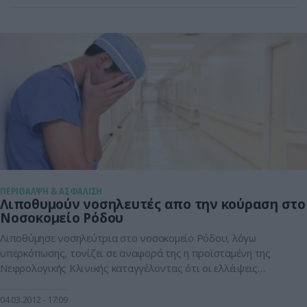
επανεξάγονται σε χώρες του εξωτερικού αφού η χαμηλή τους
τιμή δεν συμφέρει την πώληση τους […]
ΠΕΡΙΘΑΛΨΗ & ΑΣΦΑΛΙΣΗ
Λιποθυμούν νοσηλευτές απο την κούραση στο
Νοσοκομείο Ρόδου
Λιποθύμησε νοσηλεύτρια στο νοσοκομείο Ρόδου, λόγω
υπερκόπωσης, τονίζει σε αναφορά της η προϊσταμένη της
Νεφρολογικής Κλινικής καταγγέλοντας ότι οι ελλέιψεις
προσωπικού έχουν πάρει επικίνδυνες διαστάσεις για τους
ασθενείς και το ίδιο το προσωπικό. Η αναφορά έρχεται να
04.03.2012
17:09