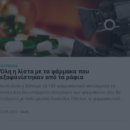
ΦΑΡΜΑΚΑ
Όλη η λίστα με τα φάρμακα που
εξαφανίστηκαν από τα ράφια
Αυτή είναι η λίστα με τα 163 φαρμακευτικά σκευάσματα τα
οποία είτε δεν υπάρχουν στα ράφια των φαρμακείων είτε θα
τα βρείτε με πολύ μεγάλη δυσκολία. Πάντως οι φαρμακευτικές
εταιρείες διαβεβαιώνουν ότι κάνουν ότι είναι δυνατόν για
τον ανεφοδιασμό των φαρμακείων και των νοσοκομείων,
22.05.2012
04:45
αφήνοντας σαφείς αιχμές ότι οι παράλληλες εξαγωγές
γίνονται κυρίως από τις […]