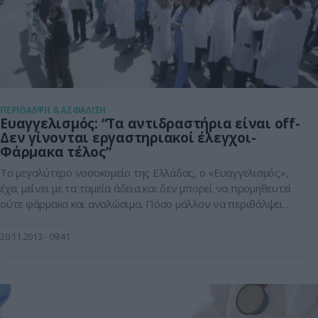
ΠΕΡΙΘΑΛΨΗ & ΑΣΦΑΛΙΣΗ
Ευαγγελισμός: “Τα αντιδραστήρια είναι off-
Δεν γίνονται εργαστηριακοί έλεγχοι-
Φάρμακα τέλος”
Το μεγαλύτερο νοσοκομείο της Ελλάδας, ο «Ευαγγελισμός»,
έχει μείνει με τα ταμεία άδεια και δεν μπορεί να προμηθευτεί
ούτε φάρμακα και αναλώσιμα. Πόσο μάλλον να περιθάλψει
τους ασθενείς. Η τελευταία εξέλιξη είναι ότι τα
«αντιδραστήρια» βγήκαν «off» και δεν μπορούν να γίνουν
20.11.2013
09:41
σημαντικές εξετάσεις που κρίνουν τις ζωές των ασθενών. Ο
κώδωνας του κινδύνου για […]