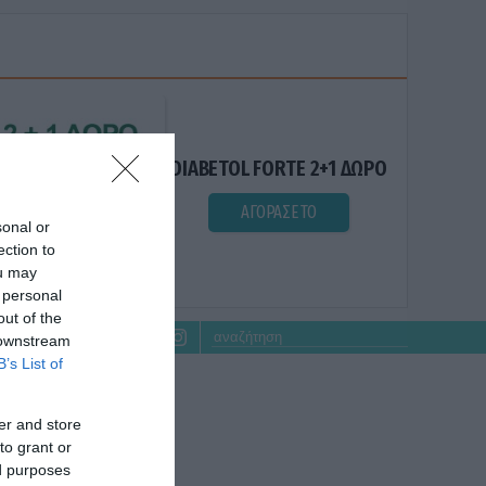
DIABETOL FORTE 2+1 ΔΩΡΟ
ΑΓΟΡΑΣΕ ΤΟ
sonal or
ection to
ou may
 personal
out of the
 downstream
B’s List of
er and store
to grant or
ed purposes