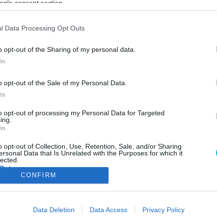
ogle consent section.
ΦΗ
ΑΣΘΕΝΕΙΕΣ
ΨΥΧΟΛΟΓΙΑ
ΣΕΞ
ΟΜΟΙΟΠΑΘΗΤΙΚΗ
HE
l Data Processing Opt Outs
o opt-out of the Sharing of my personal data.
 ΠΕΡΙΟΡΙΣΜΟΣ
In
ΔΙΑΤΡΟΦΗ
o opt-out of the Sale of my Personal Data.
Ποια σχέση έχουν η διατροφή και το άγχος;
In
Η διατροφική συμπεριφορά, ένας από τους σημαντικότερους
παράγοντες που καθορίζουν την υγεία, επηρεάζεται σημαντικά 
to opt-out of processing my Personal Data for Targeted
ing.
το στρες. Υπό συνθήκες στρες, φαίνεται ότι οι γυναίκες έχουν τη
In
τάση να υποβαθμίζουν την ποιότητα της διατροφής τους συνολι
καταναλώνοντας περισσότερα ανθυγιεινά τρόφιμα, ενώ ουδέτερ
20.01.2014
15:10
o opt-out of Collection, Use, Retention, Sale, and/or Sharing
ersonal Data that Is Unrelated with the Purposes for which it
μικρή επίδραση έχει το στρες στις διατροφικές επιλογές των
lected.
ανδρών, οι οποίοι καταναλώνουν […]
Out
CONFIRM
consents
ΦΑΡΜΑΚΑ
ΓΥΝΑΙΚΑ
Data Deletion
Data Access
Privacy Policy
o allow Google to enable storage related to advertising like cookies on