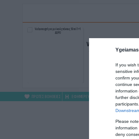
Valsamo gel για μυϊκ
Ygeiamas
πόνους 50ml 1+1 ΔΩ
ΑΓΟΡΑΣΕ ΤΟ
If you wish 
sensitive in
confirm you
continue se
information 
ΠΡΩΤΕΣ ΒΟΗΘΕΙΕΣ
ΕΦΗΜΕΡΕΥΟΝΤΑ
ΦΑΡΜΑΚΕΙΑ
further disc
participants
Downstream 
Please note
information 
deny consent