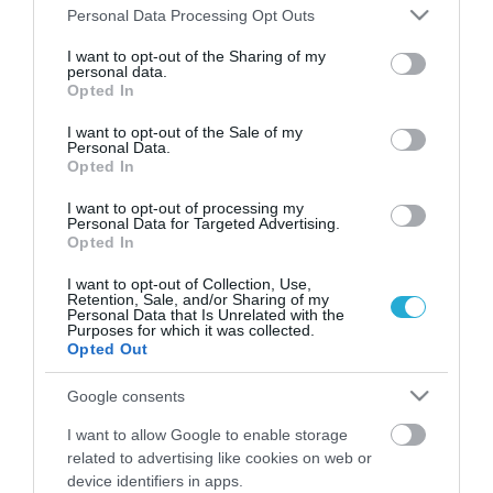
Please note that this website/app uses one or more Google
Personal Data Processing Opt Outs
services and may gather and store information including but
not limited to your visit or usage behaviour. You may click to
I want to opt-out of the Sharing of my
personal data.
grant or deny consent to Google and its third-party tags to
Opted In
use your data for below specified purposes in below Google
consent section.
I want to opt-out of the Sale of my
Personal Data.
Opted In
I want to opt-out of processing my
Personal Data for Targeted Advertising.
ΨΥΧΟΛΟΓΙΑ
Opted In
Όταν η εκδίκηση γίνεται παθολογική
κατάσταση
I want to opt-out of Collection, Use,
Retention, Sale, and/or Sharing of my
Personal Data that Is Unrelated with the
Εκδίκηση. Αυτός που υπέστη την προσβολή ανταποδίδει την
Purposes for which it was collected.
αντίστοιχη ενέργεια. Η άμεση διεκδίκηση του δίκιου απαιτεί
Opted Out
την αποκατάσταση. Μια αποκατάσταση πλασματική, ψευδή,
αδύναμη. Αυτός που παίρνει τον νόμο στα χέρια του και
Google consents
αυτοδικεί νιώθει μια άγρια ικανοποίηση καθώς αισθάνεται
09.09.2013
19:29
I want to allow Google to enable storage
δυνατός. Όλα τα άλλα προβλήματα της ζωής του
related to advertising like cookies on web or
εξαφανίζονται. Η ευτυχία ταυτίζεται με την αποκατάσταση
device identifiers in apps.
[…]