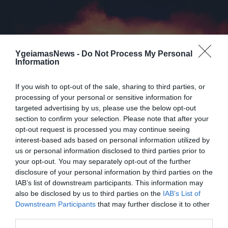
YgeiamasNews -
Do Not Process My Personal
Information
If you wish to opt-out of the sale, sharing to third parties, or
processing of your personal or sensitive information for
ΨΥΧΟΛΟΓΙΑ
targeted advertising by us, please use the below opt-out
Πιο επίκαιρο από ποτέ:Η θεραπευτική
section to confirm your selection. Please note that after your
δύναμη της συγχώρεσης
opt-out request is processed you may continue seeing
interest-based ads based on personal information utilized by
Είναι πολύ επίκαιρο το παρακάτω σημείωμα και αξίζει να
us or personal information disclosed to third parties prior to
διαβαστεί προσεκτικά από όλους τους πρωταγωνιστές των
your opt-out. You may separately opt-out of the further
ημερών, από το εθνικιστικό μέχρι το αναρχικό φάσμα της
disclosure of your personal information by third parties on the
πολιτικής ζωής του τόπου. Ακόμα και από τους ηγέτες των
IAB’s list of downstream participants. This information may
δύο μνημονιακών κομμάτων, της ΝΔ και το ΠΑΣΟΚ, για να
20.09.2013
08:48
also be disclosed by us to third parties on the
IAB’s List of
καταλάβουν ότι η βία που προμοτάρουν και μάλιστα […]
Downstream Participants
that may further disclose it to other
third parties.