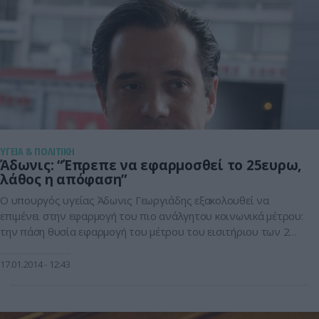
ΥΓΕΙΑ & ΠΟΛΙΤΙΚΗ
Άδωνις: “Έπρεπε να εφαρμοσθεί το 25ευρω,
λάθος η απόφαση”
Ο υπουργός υγείας Άδωνις Γεωργιάδης εξακολουθεί να
επιμένει στην εφαρμογή του πιο ανάλγητου κοινωνικά μέτρου:
την πάση θυσία εφαρμογή του μέτρου του εισιτήριου των 25
ευρώ για την εισαγωγή στα δημόσια νοσοκομεία! Η εφαρμογή
του ήταν σωστή ενώ η απόσυρσή του «λάθος».. Τις θέσεις
17.01.2014
12:43
αυτές επανέλαβε στο ΒΗΜΑ FM. «Υπάρχει στις περισσότερες
χώρες της Ευρώπης […]