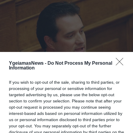
YgeiamasNews -
Do Not Process My Personal
ΥΓΕΙΑ & ΠΟΛΙΤΙΚΗ
Information
Άδωνις: “Θα καταργήσω το 25ευρω μόνο αν
βρεθεί ένα ισοδύναμο μέτρο”
If you wish to opt-out of the sale, sharing to third parties, or
Μέσα στην εβδομάδα αναμένεται να συναντηθεί ο Άδωνις
processing of your personal or sensitive information for
Γεωργιάδης με τους βουλευτές του ΠΑΣΟΚ που διαφωνούν
targeted advertising by us, please use the below opt-out
με το μέτρο των 25ευρώ για την εισαγωγή στα δημόσια
section to confirm your selection. Please note that after your
νοσοκομεία της χώρας. “Η ρύθμιση μπορεί να καταργηθεί
opt-out request is processed you may continue seeing
εφόσον βρεθεί κάποιο ισοδύναμο μέτρο”, δήλωσε ο υπουγός
06.01.2014
09:08
interest-based ads based on personal information utilized by
Υγείας. Ο Άδωνις Γεωργιάδης συνεχίζει να υποστηρίζει ότι το
us or personal information disclosed to third parties prior to
ο μέτρο των 25 […]
your opt-out. You may separately opt-out of the further
disclosure of your personal information by third parties on the