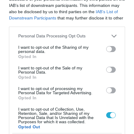
IAB’s list of downstream participants. This information may
also be disclosed by us to third parties on the
IAB’s List of
Downstream Participants
that may further disclose it to other
third parties.
Please note that this website/app uses one or more Google
Personal Data Processing Opt Outs
services and may gather and store information including but
not limited to your visit or usage behaviour. You may click to
I want to opt-out of the Sharing of my
personal data.
grant or deny consent to Google and its third-party tags to
Opted In
use your data for below specified purposes in below Google
consent section.
I want to opt-out of the Sale of my
ΥΓΕΙΑ & ΠΟΛΙΤΙΚΗ
Personal Data.
Κλυδωνίζεται η συγκυβέρνηση από το 25ευρω
Opted In
Κλιμακώνεται η αντιπαράθεση στο εσωτερικό της
I want to opt-out of processing my
συγκυβέρνησης για την επιβολή «εισιτηρίου» 25 ευρώ για
Personal Data for Targeted Advertising.
νοσηλεία στα δημόσια νοσοκομεία. Την ώρα που ο υπουργός
Opted In
Υγείας Άδωνης Γεωργιάδης, υπερασπιζόμενος το
συγκεκριμένο μέτρο, ζητούσε από το ΠΑΣΟΚ να προτείνει
I want to opt-out of Collection, Use,
03.01.2014
14:37
Retention, Sale, and/or Sharing of my
ισοδύναμα, ο υφυπουργός Εργασίας Βασίλης Κεγκέρογλου, με
Personal Data that Is Unrelated with the
Purposes for which it was collected.
δήλωσή του στο ΑΠΕ-ΜΠΕ, άφηνε ανοιχτό το θέμα,
Opted Out
σημειώνοντας ότι είναι αντικείμενο […]