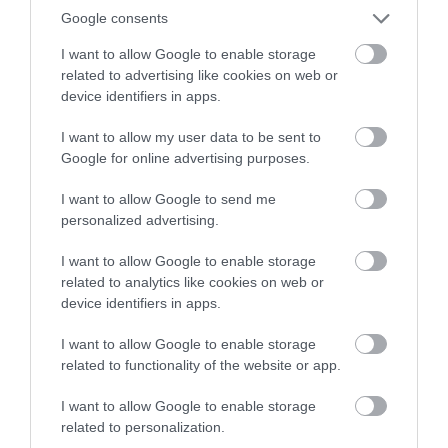
Google consents
I want to allow Google to enable storage
related to advertising like cookies on web or
device identifiers in apps.
I want to allow my user data to be sent to
Google for online advertising purposes.
I want to allow Google to send me
ΥΓΕΙΑ & ΠΟΛΙΤΙΚΗ
personalized advertising.
Σαμαράς σε Άδωνι: “Τα 25 ευρώ στα
νοσοκομεία ισχύουν και για τους
I want to allow Google to enable storage
αλλοδαπούς;”
related to analytics like cookies on web or
device identifiers in apps.
Οι μεταρρυθμίσεις και τα μέτρα στον τομέα της Υγείας
φαίνεται ότι βρήκαν… αδιάβαστο τον πρωθυπουργό, ο
I want to allow Google to enable storage
οποίος είχε απορίες για τις λεπτομέρειες στο θέμα του
related to functionality of the website or app.
εισιτηρίου των 25 ευρώ στα νοσοκομεία. Φυσικά δεν θα
μπορούσε να βρεθεί καταλληλότερος από τον ίδιο τον Άδωνι
03.01.2014
12:05
I want to allow Google to enable storage
Γεωργιάδη να του τις λύσει, κάτι που έλαβε χώρα την
related to personalization.
Πρωτοχρονιά στο […]