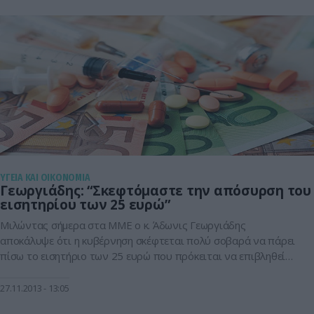
ΥΓΕΙΑ ΚΑΙ ΟΙΚΟΝΟΜΙΑ
Γεωργιάδης: “Σκεφτόμαστε την απόσυρση του
εισητηρίου των 25 ευρώ”
Μιλώντας σήμερα στα ΜΜΕ ο κ. Άδωνις Γεωργιάδης
αποκάλυψε ότι η κυβέρνηση σκέφτεται πολύ σοβαρά να πάρει
πίσω το εισητήριο των 25 ευρώ που πρόκειται να επιβληθεί
από 1 Ιανουαρίου του 2014 σε όλα τα δημόσια νοσοκομεία
της χώρας. Ο κ. Γεωργιάδης απέφυγε να πει λεπτομέρειες επί
27.11.2013
13:05
του θέματος, αλλά τόνισε ότι θα κάνει σχετικές […]