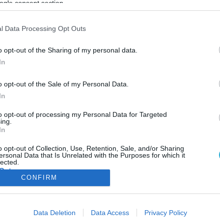
ogle consent section.
ΦΗ
ΑΣΘΕΝΕΙΕΣ
ΨΥΧΟΛΟΓΙΑ
ΣΕΞ
ΟΜΟΙΟΠΑΘΗΤΙΚΗ
HE
l Data Processing Opt Outs
o opt-out of the Sharing of my personal data.
In
ΦΑΡΜΑΚΑ
o opt-out of the Sale of my Personal Data.
Φάρμακα από την …Κορέα για όλους!
In
Αγνώστου προελεύσεως φάρμακα μπορεί να εισαχθούν το επόμε
διάστημα στη χώρα μας καθώς η ρύθμιση στην οποία προχωρά ο
to opt-out of processing my Personal Data for Targeted
ing.
υπουργός Υγείας και προβλέπει τη χορήγηση αντιγράφων φαρμά
In
σε όλους τους ασθενείς, ανοίγει το δρόμο για την εισαγωγή
σκευασμάτων και από χώρες όπως Κορέα, Ινδία, Μπαγκλαντές κ.λ.
16.02.2012
06:44
o opt-out of Collection, Use, Retention, Sale, and/or Sharing
ersonal Data that Is Unrelated with the Purposes for which it
Μάλιστα ο Ανδρέας Λοβέρδος στο πολυνομοσχέδιο που θα
lected.
καταθέσει […]
Out
CONFIRM
consents
ΦΑΡΜΑΚΑ
ΓΥΝΑΙΚΑ
Data Deletion
Data Access
Privacy Policy
o allow Google to enable storage related to advertising like cookies on