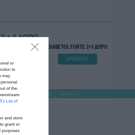
DIABETOL FORTE 2+1 ΔΩΡΟ
ΑΓΟΡΑΣΕ ΤΟ
sonal or
ection to
ou may
 personal
out of the
 downstream
B’s List of
er and store
to grant or
ed purposes