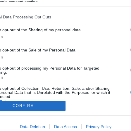
ogle consent section.
ΦΗ
ΑΣΘΕΝΕΙΕΣ
ΨΥΧΟΛΟΓΙΑ
ΣΕΞ
ΟΜΟΙΟΠΑΘΗΤΙΚΗ
HE
l Data Processing Opt Outs
o opt-out of the Sharing of my personal data.
In
KΑΡΔΙΑ
o opt-out of the Sale of my Personal Data.
Διπλό μπάι-πας μέσω Twitter
In
Για πρώτη φορά στα παγκόσμια ιατρικά χρονικά, όσο και στα μέσ
κοινωνικής δικτύωσης μεταδόθηκε εγχείρηση ανοικτής καρδιάς υ
to opt-out of processing my Personal Data for Targeted
ing.
το βλέμμα των χρηστών του Twitter. Ένας 53χρονος Ελληνο-
In
αμερικανός χειρουργός, ο δρ Μιχαήλ Μακρής, πραγματοποίησε μι
εγχείριση διπλού μπάι-πας, την οποία μετέδιδε ζωντανά μέσω το
25.02.2012
14:30
o opt-out of Collection, Use, Retention, Sale, and/or Sharing
ersonal Data that Is Unrelated with the Purposes for which it
Twitter, με σύντομα μηνύματα και φωτογραφίες. H εγχείριση, που
lected.
στέφθηκε με επιτυχία, […]
Out
CONFIRM
consents
ΦΑΡΜΑΚΑ
ΓΥΝΑΙΚΑ
Data Deletion
Data Access
Privacy Policy
o allow Google to enable storage related to advertising like cookies on