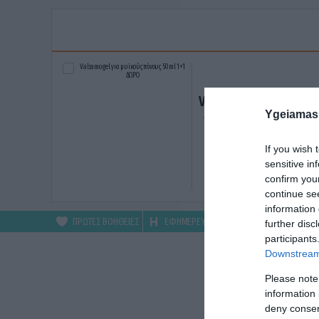
Valsamo gel για μυϊκ
Ygeiamas
πόνους 50ml 1+1 ΔΩ
ΑΓΟΡΑΣΕ ΤΟ
If you wish 
sensitive in
confirm you
continue se
information 
ΠΡΩΤΕΣ ΒΟΗΘΕΙΕΣ
ΕΦΗΜΕΡΕΥΟΝΤΑ
ΦΑΡΜΑΚΕΙΑ
further disc
participants
Downstream 
Please note
information 
deny consent