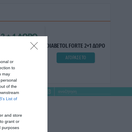
DIABETOL FORTE 2+1 ΔΩΡΟ
ΑΓΟΡΑΣΕ ΤΟ
sonal or
ection to
ou may
 personal
out of the
 downstream
B’s List of
er and store
to grant or
ed purposes