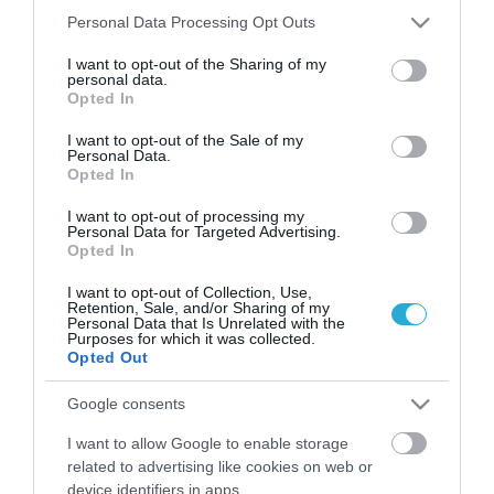
Please note that this website/app uses one or more Google
Personal Data Processing Opt Outs
services and may gather and store information including but
not limited to your visit or usage behaviour. You may click to
I want to opt-out of the Sharing of my
personal data.
grant or deny consent to Google and its third-party tags to
Opted In
use your data for below specified purposes in below Google
consent section.
I want to opt-out of the Sale of my
Personal Data.
Opted In
I want to opt-out of processing my
Personal Data for Targeted Advertising.
ΥΓΕΙΑ
Opted In
Συνεχίζει να σκορπά το θάνατο ο ιός του
Δυτικού Νείλου
I want to opt-out of Collection, Use,
Retention, Sale, and/or Sharing of my
Συνεχίζει να κυκλοφορεί ο ιός του Δυτικού Νείλου στη χώρα
Personal Data that Is Unrelated with the
Purposes for which it was collected.
μας, έχοντας σημαντικό σύμμαχο στην επέλασή του τον καλό,
Opted Out
υγρό και ζεστό καιρό,αν και βρισκόμαστε ήδη στα μέσα
περίπου του φθινοπώρου. Άλλοι δύο άνθρωποι κατέληξαν
Google consents
την τελευταία εβδομάδα, προσβεβλημένοι από τη λοίμωξη του
10.10.2013
16:43
ιού του Δυτικού Νείλου, ανεβάζοντας τον αριθμό των
I want to allow Google to enable storage
θυμάτων στους επτά. […]
related to advertising like cookies on web or
device identifiers in apps.