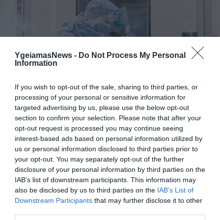
YgeiamasNews -
Do Not Process My Personal
Information
If you wish to opt-out of the sale, sharing to third parties, or
processing of your personal or sensitive information for
ΕΠΙΔΗΜΙΕΣ
targeted advertising by us, please use the below opt-out
Ιός Νίπα: Ανησυχία για την επιδημία που
section to confirm your selection. Please note that after your
μεταδίδεται από νυχτερίδες και προκάλεσε
opt-out request is processed you may continue seeing
τον θάνατο 14χρονου στην Ινδία
interest-based ads based on personal information utilized by
Η λοίμωξη ξεκινά με πυρετό, πονοκέφαλο και μυαλγίες, αλλά
us or personal information disclosed to third parties prior to
μπορεί να εξελιχθεί σε θανατηφόρο εγκεφαλίτιδα
your opt-out. You may separately opt-out of the further
disclosure of your personal information by third parties on the
IAB’s list of downstream participants. This information may
22.07.2024
18:33
also be disclosed by us to third parties on the
IAB’s List of
Downstream Participants
that may further disclose it to other
third parties.