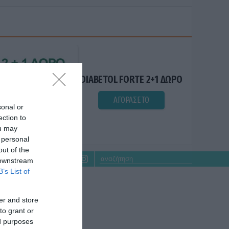
DIABETOL FORTE 2+1 ΔΩΡΟ
ΑΓΟΡΑΣΕ ΤΟ
sonal or
ection to
ou may
 personal
out of the
 downstream
B’s List of
er and store
to grant or
ed purposes