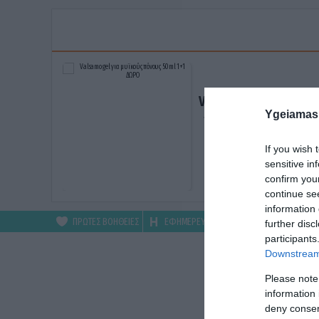
Valsamo gel για μυϊκ
Ygeiamas
πόνους 50ml 1+1 ΔΩ
ΑΓΟΡΑΣΕ ΤΟ
If you wish 
sensitive in
confirm you
continue se
information 
ΠΡΩΤΕΣ ΒΟΗΘΕΙΕΣ
ΕΦΗΜΕΡΕΥΟΝΤΑ
ΦΑΡΜΑΚΕΙΑ
further disc
participants
Downstream 
Please note
information 
deny consent