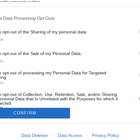
ogle consent section.
ΦΗ
ΑΣΘΕΝΕΙΕΣ
ΨΥΧΟΛΟΓΙΑ
ΣΕΞ
ΟΜΟΙΟΠΑΘΗΤΙΚΗ
HE
l Data Processing Opt Outs
o opt-out of the Sharing of my personal data.
In
ΥΓΕΙΑ
o opt-out of the Sale of my Personal Data.
Προκαλούν τα αναψυκτικά αλλαγές στον
In
εγκέφαλο;
Επιστήμονες από την Αυστραλία υποστηρίζουν πως η η συχνή
to opt-out of processing my Personal Data for Targeted
ing.
κατανάλωση αναψυκτικών μπορεί να αλλάξει σημαντικά την δομή
In
εγκεφάλου. Σύμφωνα με την μελέτη των ερευνητών από το
Πανεπιστήμιο Μακουέρι στο Σίδνεϊ, η κατανάλωση ανθρακούχων
o opt-out of Collection, Use, Retention, Sale, and/or Sharing
ersonal Data that Is Unrelated with the Purposes for which it
ζαχαρούχων ποτών για μεγάλο χρονικό διάστημα προκαλεί
18.11.2013
10:54
lected.
υπερδραστηριότητα και οδηγεί σε αλλαγή των επιπέδων
Out
CONFIRM
εκατοντάδων εγκεφαλικών πρωτεϊνών. Το παραπάνω αποτέλεσμ
της […]
consents
ΦΑΡΜΑΚΑ
ΓΥΝΑΙΚΑ
Data Deletion
Data Access
Privacy Policy
o allow Google to enable storage related to advertising like cookies on