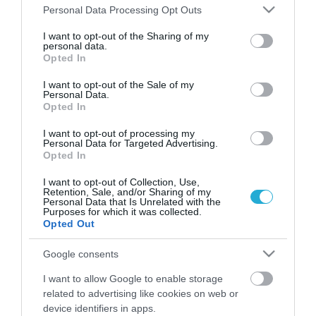
Please note that this website/app uses one or more Google
Personal Data Processing Opt Outs
services and may gather and store information including but
not limited to your visit or usage behaviour. You may click to
I want to opt-out of the Sharing of my
personal data.
grant or deny consent to Google and its third-party tags to
Opted In
use your data for below specified purposes in below Google
consent section.
I want to opt-out of the Sale of my
Personal Data.
Opted In
I want to opt-out of processing my
Personal Data for Targeted Advertising.
ΝΕΟΠΛΑΣΙΕΣ
Opted In
Η Ελλάδα από τις ελάχιστες χώρες όπου δεν
μειώνονται οι θάνατοι από καρκίνο
I want to opt-out of Collection, Use,
Retention, Sale, and/or Sharing of my
Personal Data that Is Unrelated with the
Mια από τις ελάχιστες ανεπτυγμένες χώρες όπου οι θάνατοι
Purposes for which it was collected.
από καρκίνο δεν έχουν μειωθεί την τελευταία εικοσαετία είναι
Opted Out
η Ελλάδα, σύμφωνα με έκθεση του ΟΟΣΑ. Στην εν λόγω
έκθεση με τίτλο “Cancer Care”, επισημαίνεται ότι η Ελλάδα, η
Google consents
Πορτογαλία και η Εσθονία είναι οι τρεις εξαιρέσεις, όπου οι
31.10.2013
14:16
I want to allow Google to enable storage
θάνατοι από καρκίνο εμφανίζουν στασιμότητα κατά […]
related to advertising like cookies on web or
device identifiers in apps.