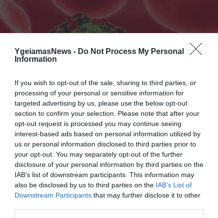
YgeiamasNews -
Do Not Process My Personal
Information
If you wish to opt-out of the sale, sharing to third parties, or
processing of your personal or sensitive information for
ΥΓΕΙΑ
targeted advertising by us, please use the below opt-out
Ανησυχητική αύξηση των κρουσμάτων AIDS
section to confirm your selection. Please note that after your
στην Ευρώπη το 2012
opt-out request is processed you may continue seeing
interest-based ads based on personal information utilized by
Σχεδόν 131.000 νέα κρούσματα μόλυνσης από τον ιό του
us or personal information disclosed to third parties prior to
AIDS, τον HIV, καταγράφηκαν στην Ευρώπη και σε γειτονικές
your opt-out. You may separately opt-out of the further
της χώρες το 2012, ποσοστό αυξημένο κατά 8% σε σχέση με
disclosure of your personal information by third parties on the
το 2011, ενώ ανησυχητική είναι η αντιστροφή της πρόσφατης
IAB’s list of downstream participants. This information may
τάσης μείωσης των κρουσμάτων της νόσου που είχε
27.11.2013
19:42
also be disclosed by us to third parties on the
IAB’s List of
παρατηρηθεί στη Δύση. Μετά την αναστάτωση που
Downstream Participants
that may further disclose it to other
προκλήθηκε με […]
third parties.