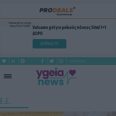
Valsamo gel για μυϊκούς πόνους 50ml 1+1
ΔΩΡΟ
ΑΓΟΡΑΣΕ ΤΟ
Ε.Ε.