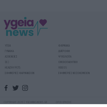
των παράνομων μεταναστών από την Ευρωπαική […]
ΥΓΕΙΑ
ΦΑΡΜΑΚΑ
ΓΥΝΑΙΚΑ
ΔΙΑΤΡΟΦΗ
ΑΣΘΕΝΕΙΕΣ
ΨΥΧΟΛΟΓΙΑ
ΣΕΞ
ΟΜΟΙΟΠΑΘΗΤΙΚΗ
HEALTHY PETS
VIDEOS
ΕΦΗΜΕΡΙΕΣ ΦΑΡΜΑΚΕΙΩΝ
ΕΦΗΜΕΡΙΕΣ ΝΟΣΟΚΟΜΕΙΩΝ
COPYRIGHT 2020 | YGEIAMASNEWS.GR
ΟΡΟΙ ΧΡΗΣΗΣ