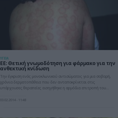
ΥΓΕΙΑ
ΕΕ: Θετική γνωμοδότηση για φάρμακο για την
ανθεκτική κνίδωση
Την έγκριση ενός μονοκλωνικού αντισώματος για μια σοβαρή,
χρόνια δερματοπάθεια που δεν ανταποκρίνεται στις
υπάρχουσες θεραπείες εισηγήθηκε η αρμόδια επιτροπή του
Ευρωπαϊκού Οργανισμού Φαρμάκων (ΕΜΑ). Η Επιτροπή
Ιατρικών Προϊόντων για Ανθρώπινη Χρήση (CHMP) εξέδωσε
03.02.2014
11:48
θετική γνωμοδότηση για το φάρμακο ομαλιζουμάμπη, το
οποίο προορίζεται για τους πάσχοντες από χρόνια
αυθόρμητη κνίδωση που δεν ανταποκρίνεται στη θεραπεία