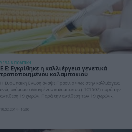
ΥΓΕΙΑ & ΠΟΛΙΤΙΚΗ
E.E: Εγκρίθηκε η καλλιέργεια γενετικά
τροποποιημένου καλαμποκιού
Η Ευρωπαϊκή Ένωση άναψε Πράσινο Φως στην καλλιέργεια
ενός ακόμαμεταλλαγμένου καλαμποκιού ( TC1507) παρά την
αντίθεση 19 χωρών. Παρά την αντίθεση των 19 χωρών-
μελών,το γεννετικά τροποποιημένο καλαμπόκι της
αμερικανικής εταιρείας Pioneer θα επιτρέπεται το να
19.02.2014
10:30
καλλιεργείται στην Ευρωπαϊκή Ένωση. Το καλαμπόκι TC1507 ,
θα καλλιεργείται εντός εδάφους της Ε.Ε.,καθώς τα κράτη-μέλη
που εναντιώνονταν στη αδειδότηση […]