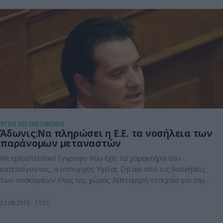
ΥΓΕΙΑ ΚΑΙ ΟΙΚΟΝΟΜΙΑ
Άδωνις:Να πληρώσει η Ε.Ε. τα νοσήλεια των
παράνομων μεταναστών
Με εµπιστευτικό έγγραφο που έχει το χαρακτήρα του
κατεπείγοντος, ο υπουργός Υγείας ζητάει από τις διοικήσεις
των νοσκομείων όλης της χώρας λεπτοµερή στοιχεία για την
παροχή υγειονοµικών υπηρεσιών σε όσους µετανάστες δεν
έχουν χαρτιά ή κοινωνική ασφάλιση. Η κίνηση αυτή του
21.08.2013
11:01
Άδωνι Γεωργιάδη αποσκοπεί στην διεκδίκηση των νοσηλείων