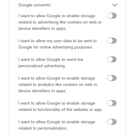
νόμιμο της προσπάθειας […]
Google consents
I want to allow Google to enable storage
related to advertising like cookies on web or
device identifiers in apps.
I want to allow my user data to be sent to
Google for online advertising purposes.
I want to allow Google to send me
personalized advertising.
ΔΙΑΤΡΟΦΗ
I want to allow Google to enable storage
Πράσινο φως από την Ε.Ε για δυο καλαμπόκια
της Μονσάντο
related to analytics like cookies on web or
device identifiers in apps.
Εγκρίθηκε από την Ευρωπαϊκή Επιτροπή η εισαγωγή και
κυκλοφορία στην αγορά δύο μειγμάτων γενετικά
I want to allow Google to enable storage
τροποποιημένου καλαμποκιού. Στους 51 ανέρχονται πλέον οι
related to functionality of the website or app.
γενετικά τροποποιημένοι οργανισμοί που επιτρέπονται στην
ΕΕ. Η Ευρωπαϊκή Επιτροπή έδωσε την Τετάρτη (06/11) το
07.11.2013
18:14
I want to allow Google to enable storage
πράσινο φως για την εισαγωγή και την κυκλοφορία στην
related to personalization.
αγορά στην Ευρωπαϊκή Ένωση δύο μειγμάτων γενετικά