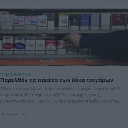
Τμήμα Πρόληψης και Προαγωγής Υγείας της […]
ΥΓΕΙΑ & ΠΟΛΙΤΙΚΗ
Παρελθόν τα πακέτα των δέκα τσιγάρων
Τέλος στα πακέτα των δέκα τσιγάρων επιχειρεί να βάλει η Ε.Ε.
στην προσπάθειά της να επιβάλλει αυστηρότερους
αντικαπνιστικούς νόμους. Τα συγκεκριμένα πακέτα φαίνεται
να είναι ιδιαίτερα δημοφιλή στις νεαρές ηλικίες,γεγονός που
δεν διευκολύνει καθόλου τον περιορισμό τησ θανατηφόρας
10.10.2013
14:55
συνήθειας για τους νέους ανθρώπους. Να σημειωθεί πως
δεκατέσσερα κράτη μέλη της ΕΕ έχουν τον αριθμό των […]