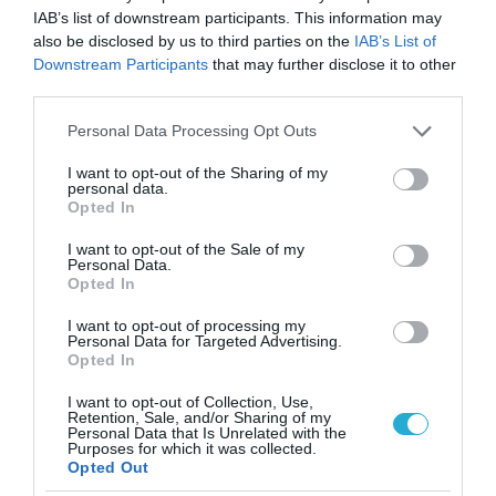
IAB’s list of downstream participants. This information may
also be disclosed by us to third parties on the
IAB’s List of
Downstream Participants
that may further disclose it to other
third parties.
Please note that this website/app uses one or more Google
Personal Data Processing Opt Outs
services and may gather and store information including but
not limited to your visit or usage behaviour. You may click to
I want to opt-out of the Sharing of my
personal data.
grant or deny consent to Google and its third-party tags to
Opted In
use your data for below specified purposes in below Google
consent section.
I want to opt-out of the Sale of my
ΠΡΟΪΟΝΤΑ & ΥΠΗΡΕΣΙΕΣ
Personal Data.
Καταναλωτικό κι όχι ιατρικό προϊόν το
Opted In
ηλεκτρονικό τσιγάρο!
I want to opt-out of processing my
Το αίτημα των φαρμακευτικών εταιρειών ικανοποίησε η
Personal Data for Targeted Advertising.
Opted In
Ευρωπαϊκή Ένωση με την απόφασή της να νομοθετήσει και να
απελευθερώσει το ηλεκτρονικό τσιγάρο. Ως εκτούτου θα
I want to opt-out of Collection, Use,
θεωρείται πλέον καταναλωτικό και όχι ιατρικό προϊόν. Ο
Retention, Sale, and/or Sharing of my
Personal Data that Is Unrelated with the
Πρόεδρος του Συνδέσμου Ελληνικών Επιχειρήσεων
26.12.2013
09:50
Purposes for which it was collected.
Ηλεκτρονικού τσιγάρου, Δημήτρης Πετρόπουλος τόνισε: «Η
Opted Out
απόφαση αυτή, μας δικαιώνει απόλυτα και αποδεικνύει το μη