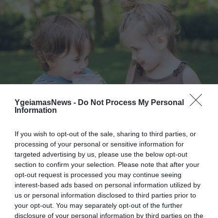
[…]
YgeiamasNews -
Do Not Process My Personal
Information
ΠΑΙΔΙ
Eurostat: Η Ελλάδα αντιμετωπίζει σοβαρό
πρόβλημα υπογεννητικότητας
If you wish to opt-out of the sale, sharing to third parties, or
Σοβαρό πρόβλημα υπογεννητικότητας, αντιμετωπίζει η χώρα
processing of your personal or sensitive information for
targeted advertising by us, please use the below opt-out
μας, το οποίο σύμφωνα με τα όλα τα επιστημονικά δεδομένα,
section to confirm your selection. Please note that after your
εντείνεται από το 2010 και μέχρι το 2040 θα είναι μη
opt-out request is processed you may continue seeing
αναστρέψιμο. Το πρόβλημα αυτό, σύμφωνα με το onmed.gr
interest-based ads based on personal information utilized by
εάν το συνυπολογίσει κανείς στο ήδη σοβαρότατο οικονομικό
30.12.2013
13:32
us or personal information disclosed to third parties prior to
ζήτημα που αντιμετωπίζει η χώρα μας τα τελευταία τέσσερα
your opt-out. You may separately opt-out of the further
χρόνια, αντιλαμβανόμαστε ότι […]
disclosure of your personal information by third parties on the