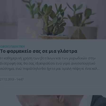
ΟΜΟΙΟΠΑΘΗΤΙΚΗ
Το φαρμακείο σας σε μια γλάστρα
Η καθημερινή χρήση των βοτάνων και των μυρωδικών στην
διατροφή σας θα σας εξασφαλίσει ένα γερό ανοσοποιητικό
σύστημα, ενώ παράλληλα θα έχετε μαι ομαλή πέψη κι ένα καλα
ρυθμισμένο έντερο. Σε κήπο ή σε γλάστρες, μπορούμε εύκολα,
να καλλιεργήσουμε το δικό μας “φαρμακείο“. Αρωματικά
27.12.2013
14:47
βότανα και μυρωδικά με θεραπευτικές ιδιότητες που τα
χρησιμοποιούμε σε οποιαδήποτε […]