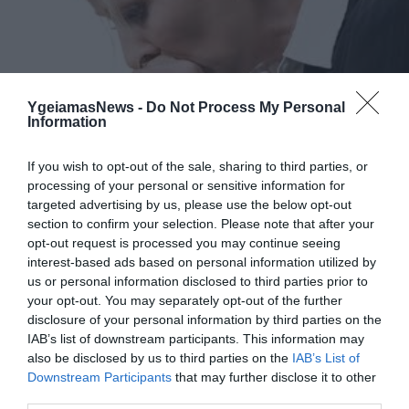
YgeiamasNews -
Do Not Process My Personal
Information
If you wish to opt-out of the sale, sharing to third parties, or
ΒΙΟΤΕΧΝΟΛΟΓΙΑ
Κρίση πανικού ή έμφραγμα;
processing of your personal or sensitive information for
targeted advertising by us, please use the below opt-out
Είναι κρίση πανικού ή έμφραγμα; Μάθε να ξεχωρίζεις τα
section to confirm your selection. Please note that after your
συμπτώματα. Κατά τη διάρκεια της κρίσης πανικού το άτομο
opt-out request is processed you may continue seeing
δεν μπορεί να επικοινωνήσει με τρόπο λειτουργικό είναι
interest-based ads based on personal information utilized by
ανήσυχο και φοβισμένο. Δυσκολεύεται να καθίσει σε ένα
us or personal information disclosed to third parties prior to
μέρος και μπορεί να συμπεριφερθεί με τρόπο απότομο και
29.08.2013
14:07
your opt-out. You may separately opt-out of the further
νευρικό. Επείγεται να του δοθεί βοήθεια και συχνά καταλήγει
disclosure of your personal information by third parties on the
στα έκτακτα […]
IAB’s list of downstream participants. This information may
also be disclosed by us to third parties on the
IAB’s List of
Downstream Participants
that may further disclose it to other
third parties.