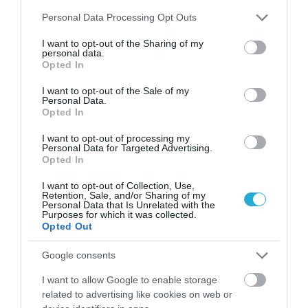
Please note that this website/app uses one or more Google
Personal Data Processing Opt Outs
services and may gather and store information including but
not limited to your visit or usage behaviour. You may click to
I want to opt-out of the Sharing of my
personal data.
grant or deny consent to Google and its third-party tags to
Opted In
use your data for below specified purposes in below Google
consent section.
I want to opt-out of the Sale of my
Personal Data.
Opted In
ΥΓΕΙΑ
Γιατί εμφανίζεται και πώς θεραπέυεται η
I want to opt-out of processing my
γαστρίτιδα;
Personal Data for Targeted Advertising.
Opted In
Η γαστρίτιδα είναι μια φλεγμονή, ερεθισμός ή διάβρωση του
βλεννογόνου του στομάχου, που είτε μπορεί να εμφανιστεί
I want to opt-out of Collection, Use,
ξαφνικά, η λεγόμενη οξεία γαστρίτιδα, είτε σταδιακά, η χρόνια
Retention, Sale, and/or Sharing of my
Personal Data that Is Unrelated with the
γαστρίτιδα. Αν και σε γενικές γραμμές, η γαστρίτιδα δεν είναι
Purposes for which it was collected.
κολλητική, όταν οφείλεται σε παθογόνους οργανισμούς (ιούς,
Opted Out
21.08.2013
14:26
βακτηρίδια) είναι μεταδοτική. Ειδικότερα το ελικοβακτηρίδιο
του πυλωρού θεωρείται οικογενειακή μόλυνση. […]
Google consents
I want to allow Google to enable storage
related to advertising like cookies on web or