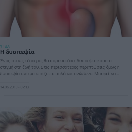
ΥΓΕΙΑ
Η δυσπεψία
Ένας στους τέσσερις θα παρουσιάσει δυσπεψία κάποια
στιγμή στη ζωή του. Στις περισσότερες περιπτώσεις όμως η
δυσπεψία αντιμετωπίζεται απλά και ανώδυνα. Μπορεί να
περιλαμβάνει δυσφορία ή αίσθηση καψίματος στο στομάχι,
ναυτία, μετεωρισμό, αέρια, ρεψίματα, ακόμα και εμετό, και
14.06.2013
07:13
μπορεί να οφείλεται είτε σε κάποια νόσο του πεπτικού είτε
στις διατροφικές συνήθειες και τον τρόπο ζωής […]