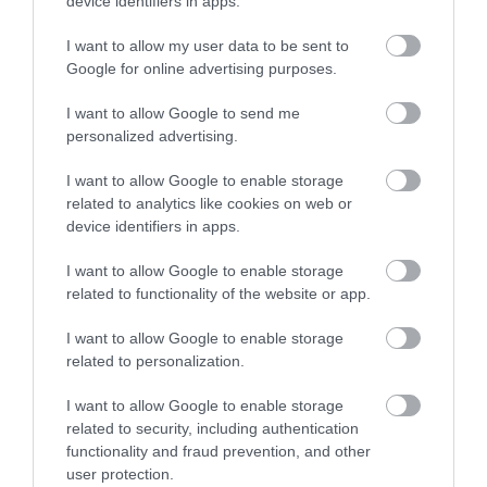
device identifiers in apps.
I want to allow my user data to be sent to
Google for online advertising purposes.
I want to allow Google to send me
personalized advertising.
I want to allow Google to enable storage
ΥΓΕΙΑ
related to analytics like cookies on web or
Τι μπορεί να σημαίνει ο πόνος στη κοιλιά;
device identifiers in apps.
Ο κοιλιακός πόνος ή κοιλιακό άλγος είναι μια πολύ συχνή
I want to allow Google to enable storage
ιατρική κατάσταση είτε οξεία είτε χρονία. Είναι ουσιαστικά ο
related to functionality of the website or app.
πόνος που αισθάνεται κανείς ανάμεσα στις πλευρές και στην
πύελο. Μπορεί να είναι μέρος της εκδήλωσης πολλών
I want to allow Google to enable storage
παθήσεων είτε παθολογικών είτε χειρουργικών και
09.08.2013
11:55
related to personalization.
προέρχεται από όργανα μέσα η έξω στην κοιλιά . Είναι
πολλές φορές […]
I want to allow Google to enable storage
related to security, including authentication
functionality and fraud prevention, and other
user protection.