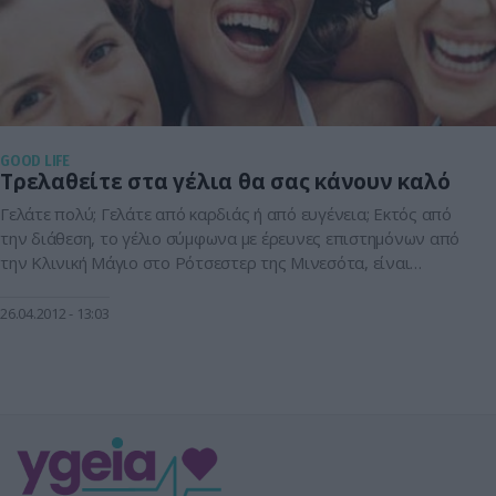
GOOD LIFE
Τρελαθείτε στα γέλια θα σας κάνουν καλό
Γελάτε πολύ; Γελάτε από καρδιάς ή από ευγένεια; Εκτός από
την διάθεση, το γέλιο σύμφωνα με έρευνες επιστημόνων από
την Κλινική Μάγιο στο Ρότσεστερ της Μινεσότα, είναι
σημαντικό και για την σωματική μας υγεία, αφού η ποσότητα
πλούσιου σε οξυγόνο αέρα αυξάνεται όταν εισπνέουμε και
26.04.2012
13:03
παράλληλα διεγείρεται η καρδιά, οι πνεύμονες και οι
μύες.Επιπλέον, με […]