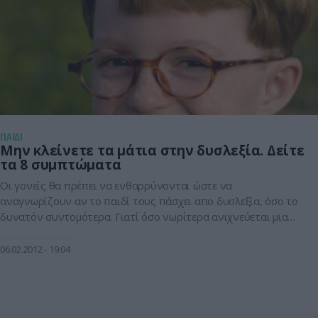
ΠΑΙΔΙ
Μην κλείνετε τα μάτια στην δυσλεξία. Δείτε
τα 8 συμπτώματα
Οι γονείς θα πρέπει να ενθαρρύνονται ώστε να
αναγνωρίζουν αν το παιδί τους πάσχει απο δυσλεξία, όσο το
δυνατόν συντομότερα. Γιατί όσο νωρίτερα ανιχνεύεται μια
μαθησιακή δυσκολία, τόσο περισσότερες είναι οι πιθανότητες
μελλοντικής επιτυχίας του παιδιού στο σχολείο και στη ζωή.
06.02.2012
19:04
Δώστε σημασία στα παρακάτω συμπτώματα: 1) Καθυστέρηση
στην ομιλία. Τα παιδιά που πιθανόν να […]