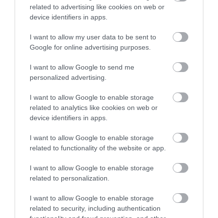
related to advertising like cookies on web or
device identifiers in apps.
I want to allow my user data to be sent to
Google for online advertising purposes.
I want to allow Google to send me
personalized advertising.
GOOD LIFE
I want to allow Google to enable storage
Tα αρχαία ελληνικά θεραπεύουν τη ..
related to analytics like cookies on web or
δυσλεξία!
device identifiers in apps.
Την ωφέλεια που προκύπτει για τη διαμόρφωση και τη σωστή
I want to allow Google to enable storage
χρήση του εγκεφάλου αναγνωρίζουν ξένοι καθηγητές, οι
related to functionality of the website or app.
οποίοι προτείνουν τη συστηματική διδασκαλία της γλώσσας
σαν θεραπεία σε δυσλεκτικά παιδιά, ενώ εδώ τείνουν να
I want to allow Google to enable storage
εξαφανιστούν ολοκληρωτικά από την εκπαίδευσή μας.
15.05.2012
17:03
related to personalization.
Σύμφωνα με την θεωρία, του Καθηγητού της Φιλολογίας Eric
Havelock η οποία στηρίζεται στον Πλάτωνα, το […]
I want to allow Google to enable storage
related to security, including authentication