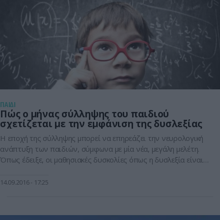
ΠΑΙΔΙ
Πώς ο μήνας σύλληψης του παιδιού
σχετίζεται με την εμφάνιση της δυσλεξίας
Η εποχή της σύλληψης μπορεί να επηρεάζει την νευρολογική
ανάπτυξη των παιδιών, σύμφωνα με μία νέα, μεγάλη μελέτη.
Όπως έδειξε, οι μαθησιακές δυσκολίες όπως η δυσλεξία είναι
συχνότερες στα παιδιά που συλλαμβάνονται μεταξύ
Ιανουαρίου και Μαρτίου απ’ ό,τι σε εκείνα που
14.09.2016
17:25
συλλαμβάνονται κατά τους θερινούς μήνες του χρόνου. Η
διαφορά πιστεύεται ότι σχετίζεται με τα […]