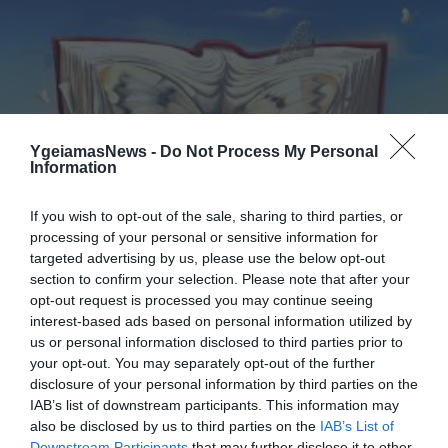
YgeiamasNews -
Do Not Process My Personal
Information
If you wish to opt-out of the sale, sharing to third parties, or
ΥΓΕΙΑ
Τι προκαλεί την δυσλεξία;
processing of your personal or sensitive information for
targeted advertising by us, please use the below opt-out
Διεθνής επιστημονική έρευνα ανακάλυψε την αιτία πρόκλησης
section to confirm your selection. Please note that after your
της δυσλεξίας. Σύμφωνα με τους ερευνητές υπεύθυνα για το
opt-out request is processed you may continue seeing
σύνδρομο είναι τα προβλήματα επικοινωνίας μεταξύ
interest-based ads based on personal information utilized by
συγκεκριμένων περιοχών του εγκεφάλου. Για την ακρίβεια, η
us or personal information disclosed to third parties prior to
δυσλεξία προκαλείται από τα προβλήματα επικοινωνίας
06.12.2013
15:02
your opt-out. You may separately opt-out of the further
ανάμεσα στις ακουστικές και τις γλωσσικές περιοχές του
disclosure of your personal information by third parties on the
εγκεφάλου, που έχουν ως συνέπεια την ελαττωματική νευρική
IAB’s list of downstream participants. This information may
«καλωδίωση», λένε οι […]
also be disclosed by us to third parties on the
IAB’s List of
Downstream Participants
that may further disclose it to other