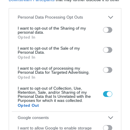
third parties.
Please note that this website/app uses one or more Google
Personal Data Processing Opt Outs
services and may gather and store information including but
not limited to your visit or usage behaviour. You may click to
I want to opt-out of the Sharing of my
personal data.
grant or deny consent to Google and its third-party tags to
Opted In
use your data for below specified purposes in below Google
consent section.
I want to opt-out of the Sale of my
Personal Data.
Opted In
ΥΓΕΙΑ
10 ερωτήσεις για τη δυσλεξία
I want to opt-out of processing my
Personal Data for Targeted Advertising.
Δυσλεξία είναι η ειδική μαθησιακή δυσκολία που εντοπίζεται
Opted In
στο γραπτό λόγο και αφορά ιδιαίτερα την ανάγνωση, τη
γραφή και την ορθογραφία. Προϋποθέτει ότι το παιδί έχει
I want to opt-out of Collection, Use,
Retention, Sale, and/or Sharing of my
φυσιολογική νοημοσύνη και έχει μπει σ΄ένα ολοκληρωμένο
Personal Data that Is Unrelated with the
πρόγραμμα εκπαίδευσης. Ως εκ τούτου, αποκλείονται τα
Purposes for which it was collected.
06.09.2013
18:06
Opted Out
παιδιά που έχουν χαμηλή νοημοσύνη, απουσίες από το
σχολείο για μεγάλα χρονικά διαστήματα και συχνές […]
Google consents
I want to allow Google to enable storage