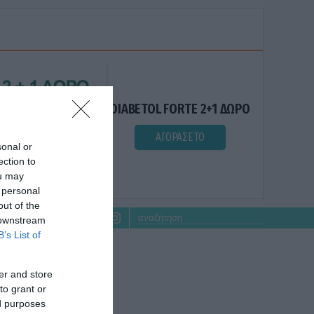
DIABETOL FORTE 2+1 ΔΩΡΟ
ΑΓΟΡΑΣΕ ΤΟ
sonal or
ection to
ou may
 personal
out of the
 downstream
B’s List of
er and store
to grant or
ed purposes