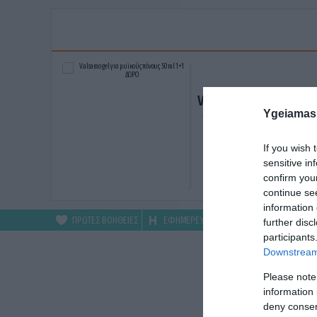
Valsamo gel για μυϊκ
Ygeiamas
πόνους 50ml 1+1 ΔΩ
ΑΓΟΡΑΣΕ ΤΟ
If you wish 
sensitive in
confirm you
continue se
information 
ΠΡΩΤΕΣ ΒΟΗΘΕΙΕΣ
ΕΦΗΜΕΡΕΥΟΝΤΑ
ΦΑΡΜΑΚΕΙΑ
further disc
participants
Downstream 
Please note
information 
deny consent