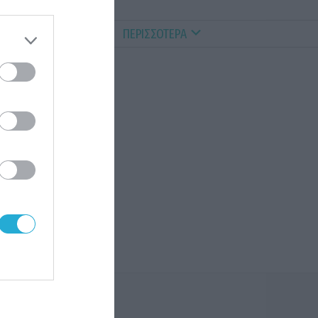
ALTHY PETS
VIDEOS
ΠΕΡΙΣΣΟΤΕΡΑ
θμιας
ς
υ
ού