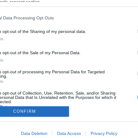
ogle consent section.
ΦΗ
ΑΣΘΕΝΕΙΕΣ
ΨΥΧΟΛΟΓΙΑ
ΣΕΞ
ΟΜΟΙΟΠΑΘΗΤΙΚΗ
HE
l Data Processing Opt Outs
o opt-out of the Sharing of my personal data.
In
ΥΓΕΙΑ & ΠΟΛΙΤΙΚΗ
o opt-out of the Sale of my Personal Data.
Τα 10 βασικά σημεία της καινούριας Πρωτοβά
In
Φροντίδας Υγείας
Η επιστημονική επιτροπή, με επικεφαλής τον καθηγητή κ. Κυριάκο
to opt-out of processing my Personal Data for Targeted
ing.
Σουλιώτη, παρέδωσε σήμερα την πρότασή της για της αλλαγές τη
In
Πρωτοβάθμιας Φροντίδας Υγείας στον υπουργό Υγείας κ. Αδωνι
Γεωργιάδη . Η πρόταση θα αναρτηθεί στην επίσημη ιστοσελίδα το
o opt-out of Collection, Use, Retention, Sale, and/or Sharing
ersonal Data that Is Unrelated with the Purposes for which it
υπουργείου Υγείας προκειμένου α ξεκινήσει άμεσα δημόσιος
04.10.2013
16:20
lected.
διάλογος. Ο ΕΟΠΥΥ προτείνεται να έχει το ρόλο του αποκλειστικ
Out
CONFIRM
διαχειριστή […]
consents
ΦΑΡΜΑΚΑ
ΓΥΝΑΙΚΑ
Data Deletion
Data Access
Privacy Policy
o allow Google to enable storage related to advertising like cookies on