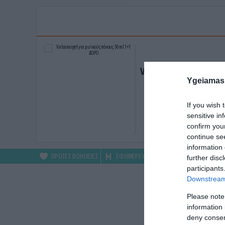
Valsamo gel για μυϊκ
Ygeiamas
πόνους 50ml 1+1 ΔΩ
ΑΓΟΡΑΣΕ ΤΟ
If you wish 
sensitive in
confirm you
continue se
information 
ΠΡΩΤΕΣ ΒΟΗΘΕΙΕΣ
ΕΦΗΜΕΡΕΥΟΝΤΑ
ΦΑΡΜΑΚΕΙΑ
further disc
participants
Downstream 
Please note
information 
deny consent