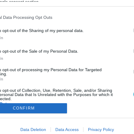
ogle consent section.
ΦΗ
ΑΣΘΕΝΕΙΕΣ
ΨΥΧΟΛΟΓΙΑ
ΣΕΞ
ΟΜΟΙΟΠΑΘΗΤΙΚΗ
HE
l Data Processing Opt Outs
o opt-out of the Sharing of my personal data.
In
ΦΥΣΙΚΗ ΚΑΤΑΣΤΑΣΗ
o opt-out of the Sale of my Personal Data.
Νέα επιστημονικά στοιχεία για τους “δυνατού
In
δικέφαλους
Αμερικανοί επιστήμονες υποστηρίζουν ότι ανακάλυψαν την αλήθ
to opt-out of processing my Personal Data for Targeted
ing.
που κρύβεται πίσω από τα μεγάλα «ποντίκια», σύμφωνα με στοιχ
In
που δημοσιεύονται στο επιστημονικό έντυπο Proceedings B
journal.Τα μυώδη δικέφαλα αντλούν την δύναμή τους από τη ρύθ
o opt-out of Collection, Use, Retention, Sale, and/or Sharing
ersonal Data that Is Unrelated with the Purposes for which it
ενός… κυτταρικού πλέγματος και όχι κατ’ ανάγκη από την έντον
08.08.2013
10:08
lected.
σωματική άσκηση, υποστηρίζουν οι επιστήμονες του Πανεπιστημ
Out
CONFIRM
της Ουάσινγκτον. […]
consents
ΦΑΡΜΑΚΑ
ΓΥΝΑΙΚΑ
Data Deletion
Data Access
Privacy Policy
o allow Google to enable storage related to advertising like cookies on