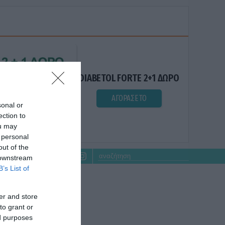
DIABETOL FORTE 2+1 ΔΩΡΟ
ΑΓΟΡΑΣΕ ΤΟ
sonal or
ection to
ou may
 personal
out of the
 downstream
B’s List of
er and store
to grant or
ed purposes