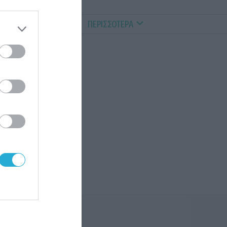
ALTHY PETS
VIDEOS
ΠΕΡΙΣΣΟΤΕΡΑ
η
ς
θεί
του