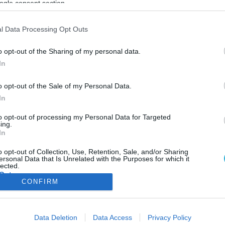
ogle consent section.
ΦΗ
ΑΣΘΕΝΕΙΕΣ
ΨΥΧΟΛΟΓΙΑ
ΣΕΞ
ΟΜΟΙΟΠΑΘΗΤΙΚΗ
HE
l Data Processing Opt Outs
o opt-out of the Sharing of my personal data.
In
ΥΓΕΙΑ & ΠΟΛΙΤΙΚΗ
o opt-out of the Sale of my Personal Data.
Γεωργιάδης: Σήμερα θα λυθεί η επίσχεση των
In
διαγνωστικών κέντρων
Την εκτίμηση ότι θα επιλυθεί σήμερα το πρόβλημα με την επίσχεσ
to opt-out of processing my Personal Data for Targeted
ing.
των διαγνωστικών κέντρων, εξέφρασε ο υπουργός Υγείας, Άδωνι
In
Γεωργιάδης, ο οποίος σήμερα το μεσημέρι αναμένεται να συναντη
με εκπροσώπους των παρόχων υπηρεσιών υγείας, που έχουν
o opt-out of Collection, Use, Retention, Sale, and/or Sharing
ersonal Data that Is Unrelated with the Purposes for which it
προχωρήσει από χθες στην επίσχεση εργασίας, ζητώντας άμεση
13.05.2014
09:15
lected.
εξόφληση των οφειλομένων. Σε συνέντευξή του στο ραδιόφωνο 
Out
CONFIRM
Σκάι, ο […]
consents
ΦΑΡΜΑΚΑ
ΓΥΝΑΙΚΑ
Data Deletion
Data Access
Privacy Policy
o allow Google to enable storage related to advertising like cookies on