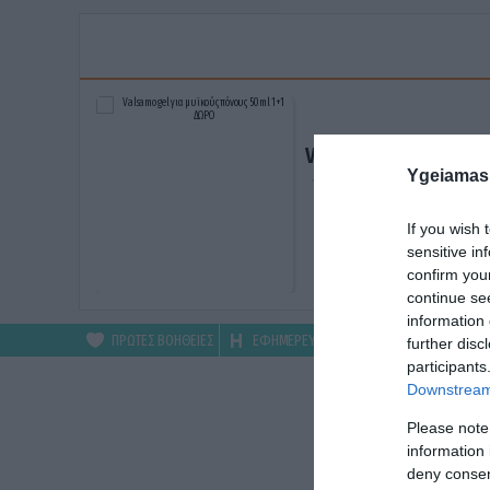
Valsamo gel για μυϊκ
Ygeiamas
πόνους 50ml 1+1 ΔΩ
ΑΓΟΡΑΣΕ ΤΟ
If you wish 
sensitive in
confirm you
continue se
information 
ΠΡΩΤΕΣ ΒΟΗΘΕΙΕΣ
ΕΦΗΜΕΡΕΥΟΝΤΑ
ΦΑΡΜΑΚΕΙΑ
further disc
participants
Downstream 
Please note
information 
deny consent