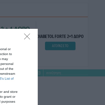
DIABETOL FORTE 2+1 ΔΩΡΟ
ΑΓΟΡΑΣΕ ΤΟ
sonal or
ection to
ou may
 personal
out of the
 downstream
B’s List of
er and store
to grant or
ed purposes