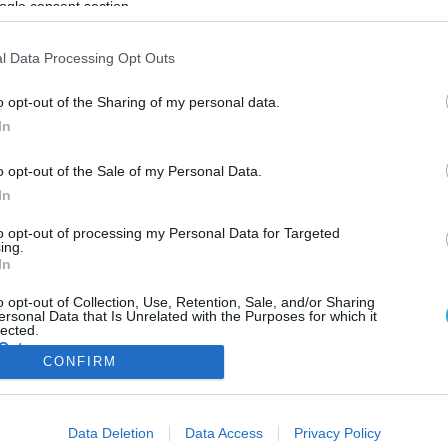
ogle consent section.
ΦΗ
ΑΣΘΕΝΕΙΕΣ
ΨΥΧΟΛΟΓΙΑ
ΣΕΞ
ΟΜΟΙΟΠΑΘΗΤΙΚΗ
HE
l Data Processing Opt Outs
o opt-out of the Sharing of my personal data.
In
ΥΓΕΙΑ & ΠΟΛΙΤΙΚΗ
o opt-out of the Sale of my Personal Data.
Με κούριερ οι συνταγές από τα φαρμακεία στ
In
ΕΟΠΥΥ
Με μηχανάκια και με κούριερ πρόκειται να συγκεντρώνει ο ΕΟΠΥΥ
to opt-out of processing my Personal Data for Targeted
ing.
συνταγές καθώς και όλα τα απαραίτητα δικαιολογητικά από τα
In
φαρμακεία της χώρας με στόχο την εκκαθάριση και την εξόφλησή
τους. Ούτε με αεροπλάνα δεν μαζεύονται τα ασυμμάζευτα… Σε
o opt-out of Collection, Use, Retention, Sale, and/or Sharing
ersonal Data that Is Unrelated with the Purposes for which it
διεθνή διαγωνισμό για να βρεθεί το καλύτερο κούριερ που θα
08.10.2013
10:16
lected.
αναλάβει να μεταφέρει στην ώρα του […]
Out
CONFIRM
consents
ΦΑΡΜΑΚΑ
ΓΥΝΑΙΚΑ
Data Deletion
Data Access
Privacy Policy
o allow Google to enable storage related to advertising like cookies on