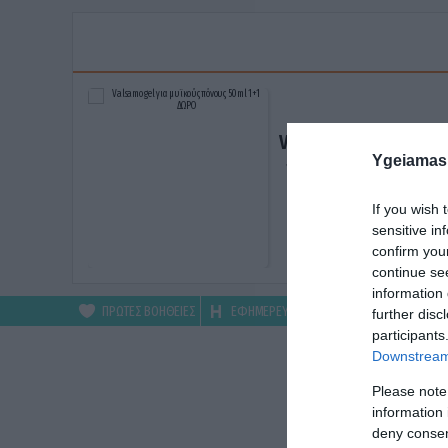
Valsamo gel για μυϊκ
Ygeiamas
πόνους 50ml 1+1 ΔΩ
ΑΓΟΡΑΣΕ ΤΟ
If you wish 
sensitive in
confirm you
continue se
information 
ΠΡΩΤΕΣ ΒΟΗΘΕΙΕΣ
ΕΦΗΜΕΡΕΥΟΝΤΑ
ΦΑΡΜΑΚΕΙΑ
further disc
participants
Downstream 
Please note
information 
deny consent