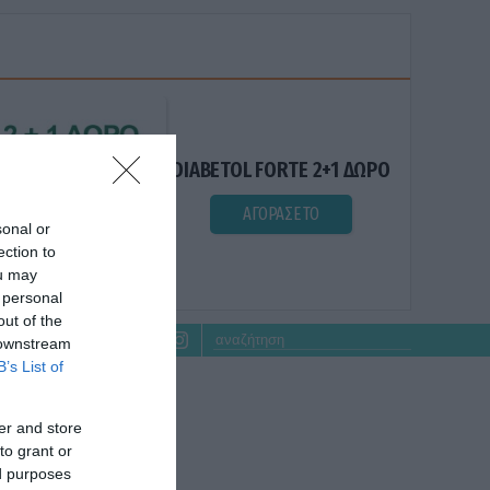
DIABETOL FORTE 2+1 ΔΩΡΟ
ΑΓΟΡΑΣΕ ΤΟ
sonal or
ection to
ou may
 personal
out of the
 downstream
B’s List of
er and store
to grant or
ed purposes