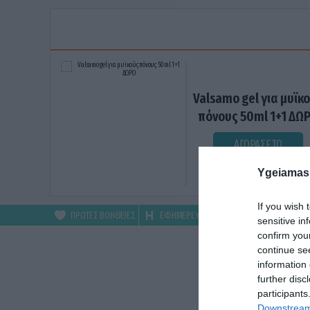
Valsamo gel για μυϊκ
πόνους 50ml 1+1 ΔΩ
ΑΓΟΡΑΣΕ ΤΟ
Ygeiamas
If you wish 
ΠΡΩΤΕΣ ΒΟΗΘΕΙΕΣ
ΕΦΗΜΕΡΕΥΟΝΤΑ
ΦΑΡΜΑΚΕΙΑ
sensitive in
confirm you
continue se
information 
further disc
participants
Downstream 