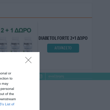
DIABETOL FORTE 2+1 ΔΩΡΟ
ΑΓΟΡΑΣΕ ΤΟ
sonal or
ection to
ou may
 personal
out of the
 downstream
B’s List of