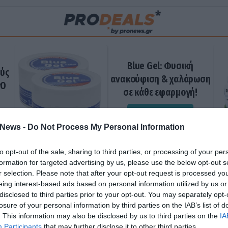
Blue Gel: Φυσική
ούς
ανακούφιση & χαλάρωση
ΡΟ
σε κάθε εφαρμογή!
ΑΓΟΡΑΣΕ ΤΟ
News -
Do Not Process My Personal Information
to opt-out of the sale, sharing to third parties, or processing of your per
formation for targeted advertising by us, please use the below opt-out s
r selection. Please note that after your opt-out request is processed y
eing interest-based ads based on personal information utilized by us or
disclosed to third parties prior to your opt-out. You may separately opt-
losure of your personal information by third parties on the IAB’s list of
. This information may also be disclosed by us to third parties on the
IA
Participants
that may further disclose it to other third parties.