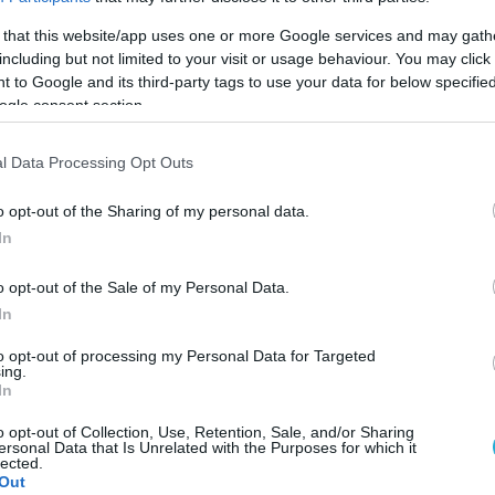
 that this website/app uses one or more Google services and may gath
ΦΗ
ΑΣΘΕΝΕΙΕΣ
ΨΥΧΟΛΟΓΙΑ
ΣΕΞ
ΟΜΟΙΟΠΑΘΗΤΙΚΗ
HE
including but not limited to your visit or usage behaviour. You may click 
 to Google and its third-party tags to use your data for below specifi
ogle consent section.
l Data Processing Opt Outs
ΨΥΧΟΛΟΓΙΑ
Η αγάπη ζεσταίνει στ’ αλήθεια!
o opt-out of the Sharing of my personal data.
Λέμε συχνά ότι όταν είμαστε ερωτευμένοι νιώθουμε μια ζεστασιά
In
όλο μας το σώμα ή ότι όταν θυμώνουμε «ανάβει» το κεφάλι μας.
Όπως αποδεικνύεται, αυτά δεν είναι απλά… λόγια… Ερευνητές α
o opt-out of the Sale of my Personal Data.
τη Φινλανδία έδειξαν για πρώτη φορά ότι τα συναισθήματα
In
συνδέονται με μια σειρά από φυσιολογικές μεταβολές στο σώμα μ
02.01.2014
16:18
οι οποίες μάλιστα είναι οι […]
to opt-out of processing my Personal Data for Targeted
ing.
In
o opt-out of Collection, Use, Retention, Sale, and/or Sharing
ersonal Data that Is Unrelated with the Purposes for which it
ΨΥΧΟΛΟΓΙΑ
lected.
Το ξενύχτι στην τηλεόραση οδηγεί σε κατάθλ
Out