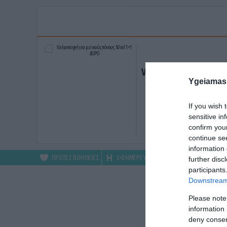
Valsamo gel για μυϊκ
Ygeiamas
πόνους 50ml 1+1 ΔΩ
ΑΓΟΡΑΣΕ ΤΟ
If you wish 
sensitive in
confirm you
continue se
information 
ΠΡΩΤΕΣ ΒΟΗΘΕΙΕΣ
ΕΦΗΜΕΡΕΥΟΝΤΑ
ΦΑΡΜΑΚΕΙΑ
further disc
participants
Downstream 
Please note
information 
deny consent