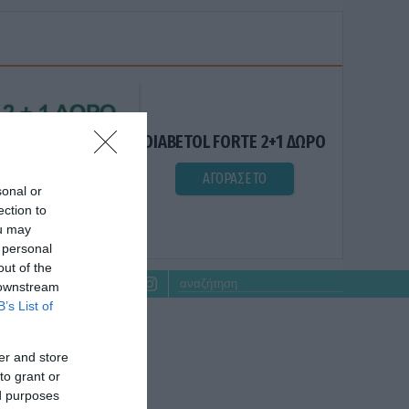
DIABETOL FORTE 2+1 ΔΩΡΟ
ΑΓΟΡΑΣΕ ΤΟ
sonal or
ection to
ou may
 personal
out of the
 downstream
B’s List of
er and store
to grant or
ed purposes