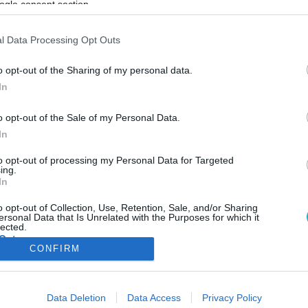
ogle consent section.
ΦΗ
ΑΣΘΕΝΕΙΕΣ
ΨΥΧΟΛΟΓΙΑ
ΣΕΞ
ΟΜΟΙΟΠΑΘΗΤΙΚΗ
HE
l Data Processing Opt Outs
o opt-out of the Sharing of my personal data.
In
ΒΙΟΤΕΧΝΟΛΟΓΙΑ
o opt-out of the Sale of my Personal Data.
«Έξυπνοι» φακοί επαφής θα μετρούν το σάκχ
In
στα δάκρυα των διαβητικών
Η Google έκανε γνωστό ότι αναπτύσσει πρωτοποριακούς
to opt-out of processing my Personal Data for Targeted
ing.
«έξυπνους» φακούς επαφής, που μετρούν το επίπεδο του σάκχα
In
στα δάκρυα των διαβητικών. Η συσκευή περιλαμβάνει ένα
μικροσκοπικό ασύρματο «τσιπ», μια αντένα και ένα εξίσου
o opt-out of Collection, Use, Retention, Sale, and/or Sharing
ersonal Data that Is Unrelated with the Purposes for which it
μικροσκοπικό αισθητήρα μέτρησης της γλυκόζης, που είναι
17.01.2014
11:13
lected.
ενσωματωμένος ανάμεσα στα δύο στρώματα του υλικού του φακο
Out
CONFIRM
Όπως αναφέρει το ΑΜΠΕ, η αμερικανική εταιρία […]
consents
ΦΑΡΜΑΚΑ
ΓΥΝΑΙΚΑ
Data Deletion
Data Access
Privacy Policy
o allow Google to enable storage related to advertising like cookies on