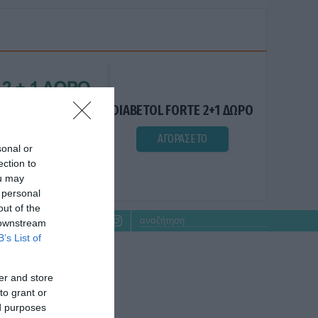
DIABETOL FORTE 2+1 ΔΩΡΟ
ΑΓΟΡΑΣΕ ΤΟ
sonal or
ection to
ou may
 personal
out of the
 downstream
B’s List of
er and store
to grant or
ed purposes