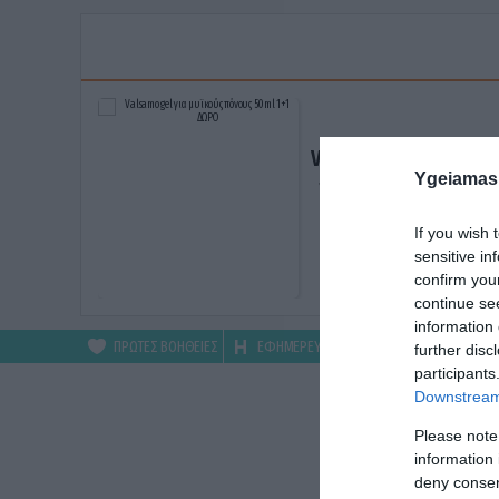
Valsamo gel για μυϊκ
Ygeiamas
πόνους 50ml 1+1 ΔΩ
ΑΓΟΡΑΣΕ ΤΟ
If you wish 
sensitive in
confirm you
continue se
information 
ΠΡΩΤΕΣ ΒΟΗΘΕΙΕΣ
ΕΦΗΜΕΡΕΥΟΝΤΑ
ΦΑΡΜΑΚΕΙΑ
further disc
participants
Downstream 
Please note
information 
deny consent