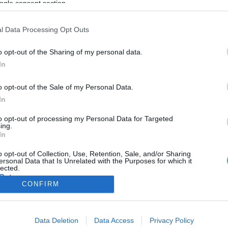
ogle consent section.
ΦΗ
ΑΣΘΕΝΕΙΕΣ
ΨΥΧΟΛΟΓΙΑ
ΣΕΞ
ΟΜΟΙΟΠΑΘΗΤΙΚΗ
HE
l Data Processing Opt Outs
o opt-out of the Sharing of my personal data.
In
ΥΓΕΙΑ & ΠΟΛΙΤΙΚΗ
o opt-out of the Sale of my Personal Data.
Αποχώρησαν οι συνδικαλιστές της ΝΔ από το
In
συνέδριο του τομέα Υγείας
Άδειασαν τον υπουργό Υγείας, Άδωνι Γεωργιάδη όταν γαλάζιοι
to opt-out of processing my Personal Data for Targeted
ing.
συνδικαλιστές αποχώρησαν με φωνές κατά τη διάρκεια συνεδρία
In
του τομέα υγείας της ΝΔ για τις μεταρρυθμίσεις του ΕΟΠΥΥ. Με
φωνές και καταγγελίες κατά Άδωνι αποχώρησαν από τη συνεδρία
o opt-out of Collection, Use, Retention, Sale, and/or Sharing
ersonal Data that Is Unrelated with the Purposes for which it
του τομέα υγείας της ΝΔ γαλάζιοι συνδικαλιστές γιατροί του πρ
06.12.2013
13:41
lected.
ΙΚΑ. ΟΙ γιατροί του νυν ΕΟΠΥΥ που απειλούνται άμεσα […]
Out
CONFIRM
consents
ΦΑΡΜΑΚΑ
ΓΥΝΑΙΚΑ
Data Deletion
Data Access
Privacy Policy
o allow Google to enable storage related to advertising like cookies on