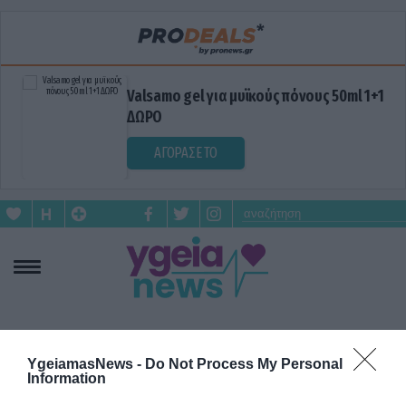
Valsamo gel για μυϊκούς πόνους 50ml 1+1
ΔΩΡΟ
ΑΓΟΡΑΣΕ ΤΟ
ΑΜΠΑΤΖΟΓΛΟΥ
YgeiamasNews -
Do Not Process My Personal
Information