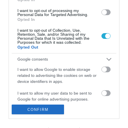
I want to opt-out of processing my
Personal Data for Targeted Advertising.
Opted In
I want to opt-out of Collection, Use,
Retention, Sale, and/or Sharing of my
Personal Data that Is Unrelated with the
Purposes for which it was collected.
Opted Out
Google consents
ΦΑΡΜΑΚΑ
Πρόεδρος ΕΟΦ: “Τα media κάνουν κακό στα
I want to allow Google to enable storage
γενόσημα”
related to advertising like cookies on web or
device identifiers in apps.
Τα “πήρε”….με τον πόλεμο που έχει ξεσπάσει τον τελευταίο
μήνα, ανάμεσα σε πολυεθνικές και ελληνικές
I want to allow my user data to be sent to
φαρμακοβιομηχανίες για τα γενόσημα, ο Πρόεδρος του ΕΟΦ,
Google for online advertising purposes.
και απέδωσε την απαξίωση των αντίγραφων φαρμάκων στα
media.Μιλώντας σε ημερίδα της Εθνικής Σχολής Δημόσιας
29.03.2012
15:35
CONFIRM
I want to allow Google to send me
Υγείας, ο κ. Τούντας ξέχασε ότι μέχρι πρόσφατα ο ίδιος
personalized advertising.
υποστήριζε πως δεν έχει την δυνατότητα ο […]