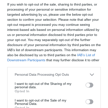
If you wish to opt-out of the sale, sharing to third parties, or
processing of your personal or sensitive information for
targeted advertising by us, please use the below opt-out
section to confirm your selection. Please note that after your
opt-out request is processed you may continue seeing
interest-based ads based on personal information utilized by
us or personal information disclosed to third parties prior to
your opt-out. You may separately opt-out of the further
disclosure of your personal information by third parties on the
IAB’s list of downstream participants. This information may
ΥΓΕΙΑ
Όλοι πλέον παραδέχονται ότι ο ΕΟΠΠΥ
also be disclosed by us to third parties on the
IAB’s List of
καταρρέει
Downstream Participants
that may further disclose it to other
third parties.
Ο ΕΟΠΥΥ, το δεύτερο μεγαλύτερο ασφαλιστικό ταμείο της
Ευρώπης, έχει άδεια ταμεία. Ο κίνδυνος να μείνουν χωρίς
Please note that this website/app uses one or more Google
Personal Data Processing Opt Outs
περίθαλψη αλλά και χωρίς φάρμακα οι 10 εκ. ασφαλισμένοι
services and may gather and store information including but
είναι ορατός σύμφωνα με εκπροσώπους όλων των κλάδων
not limited to your visit or usage behaviour. You may click to
I want to opt-out of the Sharing of my
personal data.
υγείας αλλά και πολιτικών παραγόντων.Προτάσεις για την
grant or deny consent to Google and its third-party tags to
24.05.2012
13:56
Opted In
use your data for below specified purposes in below Google
βιωσιμότητα του ταμείου παρουσίασε ο Πανελλήνιος
consent section.
Φαρμακευτικός Σύλλογος σε εκδήλωση – ανοικτό διάλογο με
I want to opt-out of the Sale of my
Personal Data.
[…]
Opted In