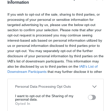
Information
15.07.2026
21:01
Παιδιά του πρώτου lockdown: Νέα έρευνα
If you wish to opt-out of the sale, sharing to third parties, or
δείχνει δυσκολίες στη συγκέντρωση και τη
processing of your personal or sensitive information for
συναισθηματική διαχείριση
targeted advertising by us, please use the below opt-out
section to confirm your selection. Please note that after your
opt-out request is processed you may continue seeing
interest-based ads based on personal information utilized by
us or personal information disclosed to third parties prior to
your opt-out. You may separately opt-out of the further
disclosure of your personal information by third parties on the
IAB’s list of downstream participants. This information may
also be disclosed by us to third parties on the
IAB’s List of
Downstream Participants
that may further disclose it to other
third parties.
13.07.2026
12:01
Please note that this website/app uses one or more Google
Βίντεο: Όταν μια μητέρα σουτάρει σαν
Personal Data Processing Opt Outs
services and may gather and store information including but
σταρ του ποδοσφαίρου και πετυχαίνει με
not limited to your visit or usage behaviour. You may click to
I want to opt-out of the Sharing of my
την πρώτη το οριζόντιο δοκάρι!
personal data.
grant or deny consent to Google and its third-party tags to
Opted In
use your data for below specified purposes in below Google