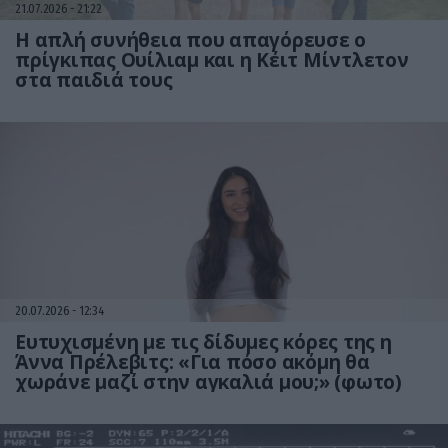
21.07.2026
21:22
Η απλή συνήθεια που απαγόρευσε ο
πρίγκιπας Ουίλιαμ και η Κέιτ Μίντλετον
στα παιδιά τους
20.07.2026
12:34
Ευτυχισμένη με τις δίδυμες κόρες της η
Άννα Πρέλεβιτς: «Για πόσο ακόμη θα
χωράνε μαζί στην αγκαλιά μου;» (φωτο)