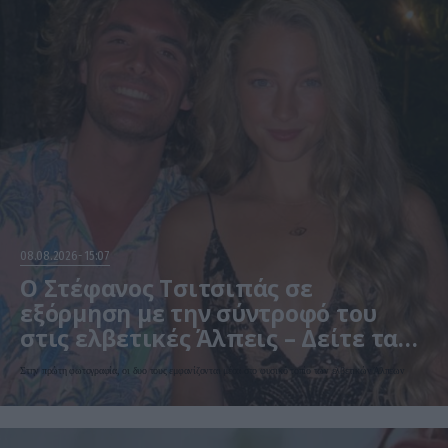
08.08.2026
15:07
Ο Στέφανος Τσιτσιπάς σε
εξόρμηση με την σύντροφό του
στις ελβετικές Άλπεις – Δείτε τα
τρυφερά στιγμιότυπα
Στην πρώτη φωτογραφία, οι δυο τους εμφανίζονται μέσα στο φυσικό τοπίο των ελβετικών Άλπεων