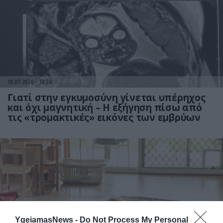
18.07.2026
18:38
Γιατί στην εγκυμοσύνη γίνεται υπέρηχος
και όχι μαγνητική – Η εξήγηση πίσω από
τις «τρομακτικές» εικόνες των εμβρύων
YgeiamasNews -
Do Not Process My Personal