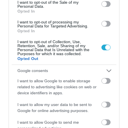
consent section.
I want to opt-out of the Sale of my
Personal Data.
Opted In
I want to opt-out of processing my
Personal Data for Targeted Advertising.
Opted In
I want to opt-out of Collection, Use,
Retention, Sale, and/or Sharing of my
Personal Data that Is Unrelated with the
04.07.2026
12:01
Purposes for which it was collected.
Φωτογραφία: Η αλλαγή στο look της Έμα
Opted Out
Στόουν δεν πέρασε απαρατήρητη –
«Δείχνει 10 χρόνια νεότερη» γράφουν στα
Google consents
ΜΚΔ
I want to allow Google to enable storage
related to advertising like cookies on web or
device identifiers in apps.
I want to allow my user data to be sent to
Google for online advertising purposes.
I want to allow Google to send me