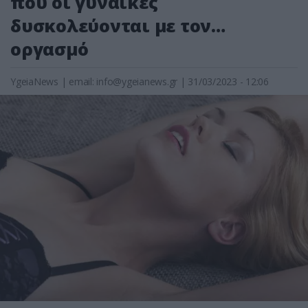
που οι γυναίκες
δυσκολεύονται με τον…
οργασμό
YgeiaNews
|
email:
info@ygeianews.gr
| 31/03/2023 - 12:06