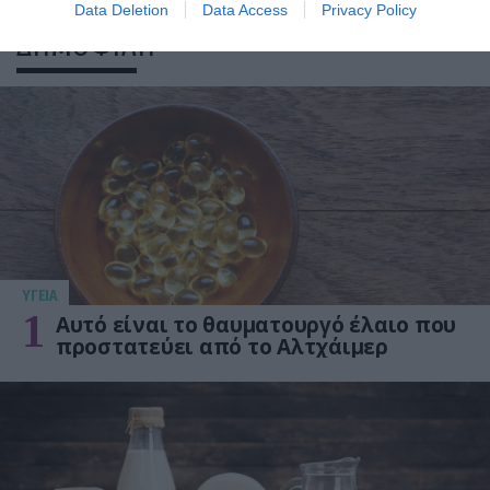
Data Deletion
Data Access
Privacy Policy
ΔΗΜΟΦΙΛΗ
ΥΓΕΙΑ
1
Αυτό είναι το θαυματουργό έλαιο που
προστατεύει από το Αλτχάιμερ