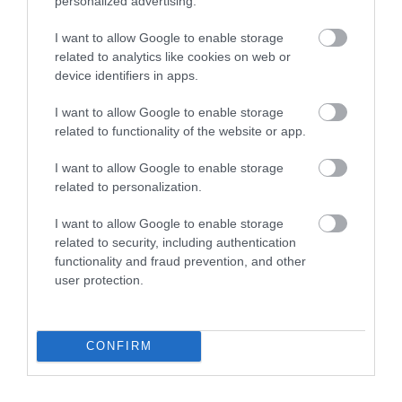
personalized advertising.
29.06.2026
15:01
I want to allow Google to enable storage
Ούλρικα Τζόνσον: Η γνωστή
related to analytics like cookies on web or
παρουσιάστρια ήρθε στην Ελλάδα & έδειξε
device identifiers in apps.
τι της έκανε ο ήλιος – «Με κατέστρεψε»
(βίντεο)
I want to allow Google to enable storage
related to functionality of the website or app.
I want to allow Google to enable storage
related to personalization.
I want to allow Google to enable storage
related to security, including authentication
functionality and fraud prevention, and other
user protection.
22.06.2026
15:01
Social Media και αυτοκτονίες ανηλίκων: Οι
γονείς στρέφονται μαζικά κατά Meta και
CONFIRM
TikTok