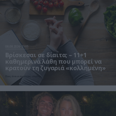
08.08.2026
21:05
Βρίσκεσαι σε δίαιτα; – 11+1
καθημερινά λάθη που μπορεί να
κρατούν τη ζυγαριά «κολλημένη»
Ποιες είναι οι συχνότερες «παγίδες»