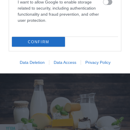
I want to allow Google to enable storage
related to security, including authentication
functionality and fraud prevention, and other
user protection.
CONFIRM
ΥΓΕΙΑ
1
Αυτό είναι το θαυματουργό έλαιο που
προστατεύει από το Αλτχάιμερ
Data Deletion
Data Access
Privacy Policy
ΥΓΕΙΑ