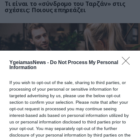
Tι είναι το «σύνδρομο του Ταρζάν» στις
σχέσεις: Ποιους επηρεάζει
YgeiamasNews -
Do Not Process My Personal
Information
14.02.2026
21:00
If you wish to opt-out of the sale, sharing to third parties, or
processing of your personal or sensitive information for
Μην τα αγνοήσεις: Τα σημάδια που
targeted advertising by us, please use the below opt-out
δείχνουν ότι το πρώτο ραντεβού πρέπει
section to confirm your selection. Please note that after your
να είναι και το… τελευταίο μαζί του
opt-out request is processed you may continue seeing
interest-based ads based on personal information utilized by
us or personal information disclosed to third parties prior to
your opt-out. You may separately opt-out of the further
disclosure of your personal information by third parties on the