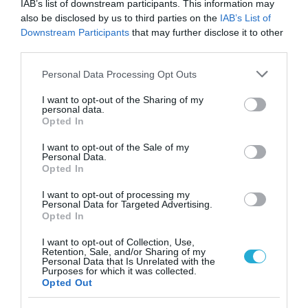
IAB’s list of downstream participants. This information may
also be disclosed by us to third parties on the
IAB’s List of
Downstream Participants
that may further disclose it to other
third parties.
Please note that this website/app uses one or more Google
Personal Data Processing Opt Outs
14.02.2026
15:00
services and may gather and store information including but
Δείτε τι συμβαίνει στο σώμα μας όταν
not limited to your visit or usage behaviour. You may click to
I want to opt-out of the Sharing of my
personal data.
ερωτευόμαστε αλλά και όταν χωρίζουμε
grant or deny consent to Google and its third-party tags to
Opted In
use your data for below specified purposes in below Google
consent section.
I want to opt-out of the Sale of my
Personal Data.
Opted In
I want to opt-out of processing my
Personal Data for Targeted Advertising.
Opted In
I want to opt-out of Collection, Use,
Retention, Sale, and/or Sharing of my
Personal Data that Is Unrelated with the
Purposes for which it was collected.
14.02.2026
08:48
Opted Out
Τελικά υπάρχει «αδελφή ψυχή»; – Τι