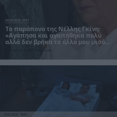
08.06.2026
18:01
Το παράπονο της Νέλλης Γκίνη:
«Αγάπησα και αγαπήθηκα πολύ
αλλά δεν βρήκα το άλλο μου μισό»
(βίντεο)
«Απ’ ότι φαίνεται δεν ήμουν κορίτσι για γάμο»
27.03.2026
18:01