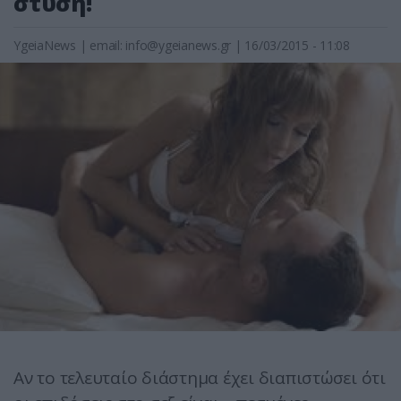
στύση!
YgeiaNews
|
email:
info@ygeianews.gr
| 16/03/2015 - 11:08
Αν το τελευταίο διάστημα έχει διαπιστώσει ότι