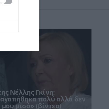
ης Νέλλης Γκίνη:
 αγαπήθηκα πολύ αλλά δεν
 μου μισό» (βίντεο)