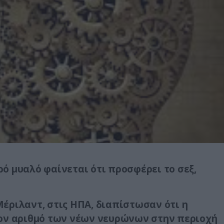
ό μυαλό φαίνεται ότι προσφέρει το σεξ,
έριλαντ, στις ΗΠΑ, διαπίστωσαν ότι η
τον αριθμό των νέων νευρώνων στην περιοχή