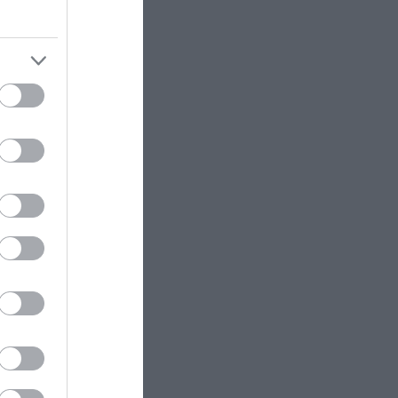
–
αν
ρή