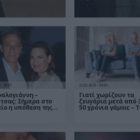
«Απ’ ότι φαίνεται δεν ήμουν κορίτσι για γάμο»
6
18:01
22.03.2026
00:01
φαλογιάννη –
Γιατί χωρίζουν τα
τσας: Σήμερα στο
ζευγάρια μετά από 
ίο η υπόθεση της
50 χρόνια γάμου; – Τ
έλειας των
είναι τα «γκρι διαζ
ικων παιδιών τους