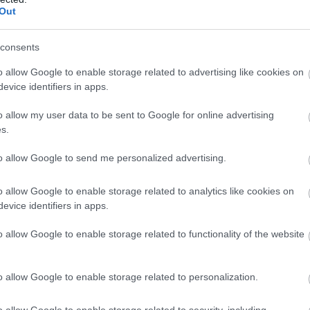
ου να εκτελεί πολλές δραστηριότητες παράλληλα 
Out
consents
ρμανοί ερευνητές είδαν ότι το άτομα που δέχοντ
o allow Google to enable storage related to advertising like cookies on
ότερες επιδόσεις ως προς τη λειτουργική μνήμη
evice identifiers in apps.
o allow my user data to be sent to Google for online advertising
στηριότητα μπορεί να βελτιώσει τις
s.
έτουν υψηλό ΙQ δεν σημαίνει απαραίτητα ότι
to allow Google to send me personalized advertising.
o allow Google to enable storage related to analytics like cookies on
α, στις ΗΠΑ, έδειξε ότι τα άτομα που εμφανίζουν
evice identifiers in apps.
χουν λιγότερες πιθανότητες να κάνουν σεξ σε μικ
o allow Google to enable storage related to functionality of the website
o allow Google to enable storage related to personalization.
o allow Google to enable storage related to security, including