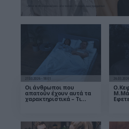
«Μετά τα 40 όλα αλλάζουν» λένε πολλοί - Τι ισχύει όμως πραγματικά
27.03.2026
18:01
26.03.202
Οι άνθρωποι που
Ο.Κε
απατούν έχουν αυτά τα
Μ.Μά
χαρακτηριστικά – Τι
Εφετε
δείχνει η ψυχολογία
επιμ
ανήλ