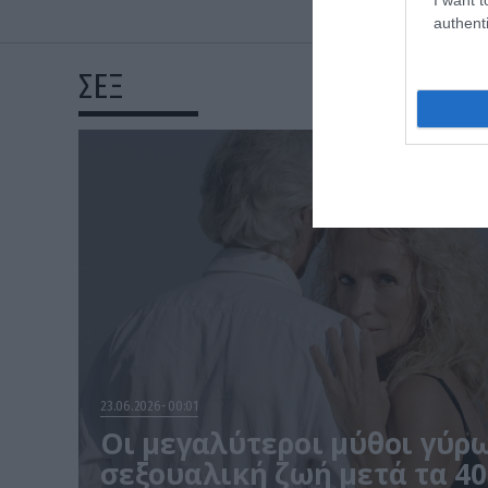
authenti
ΣΕΞ
23.06.2026
00:01
Οι μεγαλύτεροι μύθοι γύρ
σεξουαλική ζωή μετά τα 40