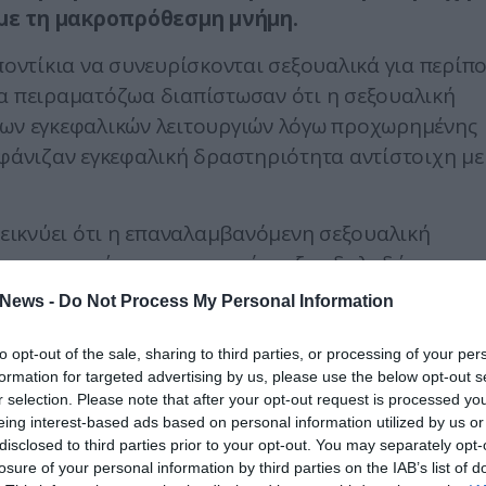
 με τη μακροπρόθεσμη μνήμη.
 ποντίκια να συνευρίσκονται σεξουαλικά για περίπ
κα πειραματόζωα διαπίστωσαν ότι η σεξουαλική
των εγκεφαλικών λειτουργιών λόγω προχωρημένης
μφάνιζαν εγκεφαλική δραστηριότητα αντίστοιχη με
οδεικνύει ότι η επαναλαμβανόμενη σεξουαλική
της νευρογένεσης – της ανάπτυξης δηλαδή των
ατάστασης γνωσιακών προβλημάτων σε μεσήλικα
News -
Do Not Process My Personal Information
κατά το «φρενάρισμα» της σεξουαλικής
κής λειτουργίας χανόταν.
to opt-out of the sale, sharing to third parties, or processing of your per
formation for targeted advertising by us, please use the below opt-out s
r selection. Please note that after your opt-out request is processed y
eing interest-based ads based on personal information utilized by us or
από το Πανεπιστήμιο Κονκούκ, στη Νότια Κορέα,
disclosed to third parties prior to your opt-out. You may separately opt-
losure of your personal information by third parties on the IAB’s list of
υχώς την αρνητική επίδραση του στρες στην