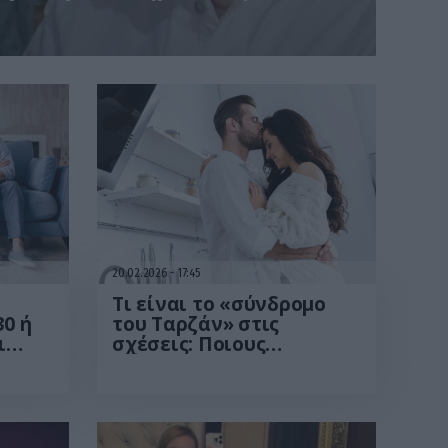
20.02.2026
17:45
Tι είναι το «σύνδρομο
30 ή
του Ταρζάν» στις
ι
σχέσεις: Ποιους
ύγια»
επηρεάζει