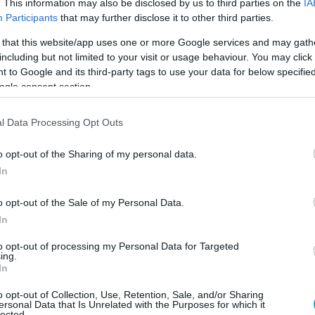
. This information may also be disclosed by us to third parties on the
IA
Participants
that may further disclose it to other third parties.
ελεί έναν από τους κυριότερους αναστολείς της
 that this website/app uses one or more Google services and may gath
including but not limited to your visit or usage behaviour. You may click 
ους ωστόσο, το σεξ φάνηκε να αποκαθιστά τη
 to Google and its third-party tags to use your data for below specifi
«ακυρώνοντας» τις επιπτώσεις του στρες.
ogle consent section.
ρούσε να αποτελέσει έναν μηχανισμό
l Data Processing Opt Outs
ριοχή του ιππόκαμπου ενάντια στις
ου στρες»
τονίζουν οι επιστήμονες.
o opt-out of the Sharing of my personal data.
In
o opt-out of the Sale of my Personal Data.
λικού, φαίνεται να περνάει στην αντίπερα όχθη
In
ορούσε να είναι επιβλαβής για την υγεία του
to opt-out of processing my Personal Data for Targeted
ing.
In
ήμιο Ντουισμπούργκ, στο Εσεν, το να βλέπει
o opt-out of Collection, Use, Retention, Sale, and/or Sharing
ένου φαίνεται να επιδρά στη μνήμη και
ersonal Data that Is Unrelated with the Purposes for which it
lected.