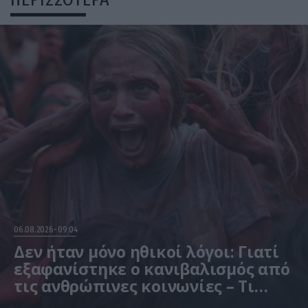
06.08.2026
09:04
Δεν ήταν μόνο ηθικοί λόγοι: Γιατί
εξαφανίστηκε ο κανιβαλισμός από
τις ανθρώπινες κοινωνίες – Τι
δείχνει νέα έρευνα