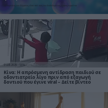
κομμωτήριο! – Τι δείχνει νέα
Ο καρκίνος του δέρματος είναι από τους πιο διαδεδομένους τύπους καρκίνου
έρευνα
01.08.2026
12:14
Κίνα: Η απρόσμενη αντίδραση παιδιού σε
οδοντιατρείο λίγο πριν από εξαγωγή
δοντιού που έγινε viral – Δείτε βίντεο