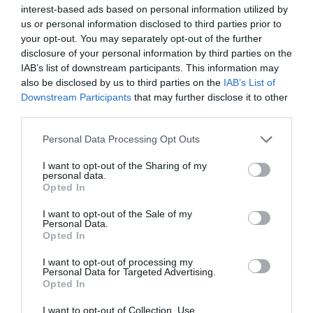
κορίτσια στρέφουν την επιθετικότητά
interest-based ads based on personal information utilized by
τους προς τον εαυτό τους, παρουσιάζουν
us or personal information disclosed to third parties prior to
your opt-out. You may separately opt-out of the further
χαμηλή αυτοεκτίμηση, νιώθουν φόβο
disclosure of your personal information by third parties on the
εγκατάλειψης και απόρριψης από το
IAB’s list of downstream participants. This information may
αντίθετο φύλο και αισθάνονται ενοχές
also be disclosed by us to third parties on the
IAB’s List of
Downstream Participants
that may further disclose it to other
όταν η σχέση τους δεν εξελίσσεται σωστά,
third parties.
παρόλο που μπορεί να μην ευθύνονται
Please note that this website/app uses one or more Google
Personal Data Processing Opt Outs
εκείνες.
services and may gather and store information including but
not limited to your visit or usage behaviour. You may click to
I want to opt-out of the Sharing of my
personal data.
Αυτές οι επιβλαβείς επιδράσεις συμβαίνουν
grant or deny consent to Google and its third-party tags to
Opted In
use your data for below specified purposes in below Google
όταν η απουσία του πατέρα είναι είτε φυσική
consent section.
I want to opt-out of the Sale of my
είτε συναισθηματική. Αντιθέτως, εάν η
Personal Data.
Opted In
παρουσία του είναι αισθητή, το παιδί μπορεί
να αναπτύξει μια υγιή προσωπικότητα.
I want to opt-out of processing my
Personal Data for Targeted Advertising.
Opted In
I want to opt-out of Collection, Use,