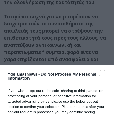
την ολοκλήρωση της ταυτότητάς του.
Τα αγόρια συχνά για να μπορέσουν να
διαχειριστούν τα συναισθήματα της
απώλειάς τους μπορεί να στρέψουν την
επιθετικότητά τους προς τους άλλους, να
αναπτύξουν αντικοινωνική και
παραπτωματική συμπεριφορά είτε να
χαρακτηρίζονται από ανασφάλεια και
ανωριμότητα.
YgeiamasNews -
Do Not Process My Personal
Information
Ενώ αντιθέτως στα κορίτσια η έλλειψη
του πατέρα δημιουργεί διαστρεβλωμένη
If you wish to opt-out of the sale, sharing to third parties, or
εικόνα για το αντρικό πρότυπο με
processing of your personal or sensitive information for
αποτέλεσμα να δυσκολεύονται στις
targeted advertising by us, please use the below opt-out
section to confirm your selection. Please note that after your
σχέσεις τους με το άλλο φύλο. Επίσης, τα
opt-out request is processed you may continue seeing