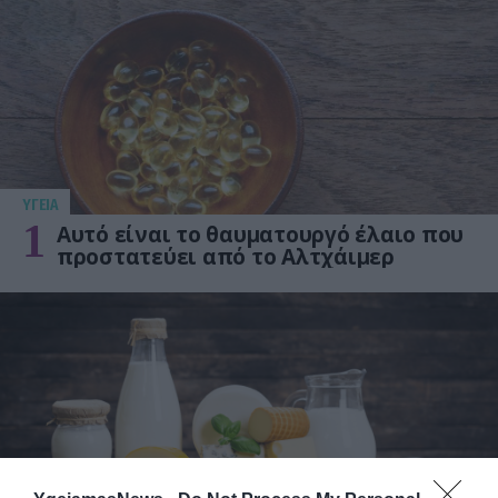
ΥΓΕΙΑ
1
Αυτό είναι το θαυματουργό έλαιο που
προστατεύει από το Αλτχάιμερ