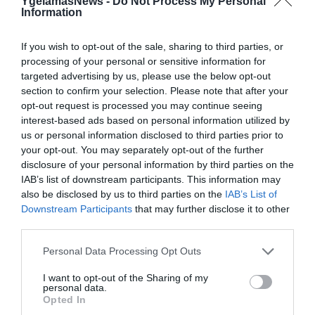
YgeiamasNews -
Do Not Process My Personal
ΥΓΕΙΑ
Information
2
Το τρόφιμο που θωρακίζει «αθόρυβα»
τα οστά σε κάθε ηλικία… δεν είναι το
If you wish to opt-out of the sale, sharing to third parties, or
γάλα!
processing of your personal or sensitive information for
targeted advertising by us, please use the below opt-out
section to confirm your selection. Please note that after your
opt-out request is processed you may continue seeing
interest-based ads based on personal information utilized by
us or personal information disclosed to third parties prior to
your opt-out. You may separately opt-out of the further
disclosure of your personal information by third parties on the
IAB’s list of downstream participants. This information may
also be disclosed by us to third parties on the
IAB’s List of
ΦΑΡΜΑΚΑ
Downstream Participants
that may further disclose it to other
3
third parties.
Ανατροπή δεδομένων στα εμβόλια
mRNA: Οι εμβολιασμένοι πεθαίνουν
Please note that this website/app uses one or more Google
Personal Data Processing Opt Outs
πλέον στις ΗΠΑ από COVID-19
services and may gather and store information including but
not limited to your visit or usage behaviour. You may click to
I want to opt-out of the Sharing of my
personal data.
grant or deny consent to Google and its third-party tags to
Opted In
use your data for below specified purposes in below Google