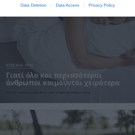
Data Deletion
Data Access
Privacy Policy
07.08.2026
06:05
Γιατί όλο και περισσότεροι
άνθρωποι κοιμούνται χειρότερα
Από την υπερβολική χρήση οθονών μέχρι το άγχος της καθημερινότητας