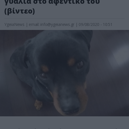
γυαλιά στο αφεντικό του
(βίντεο)
YgeiaNews
|
email:
info@ygeianews.gr
| 09/08/2020 - 10:51