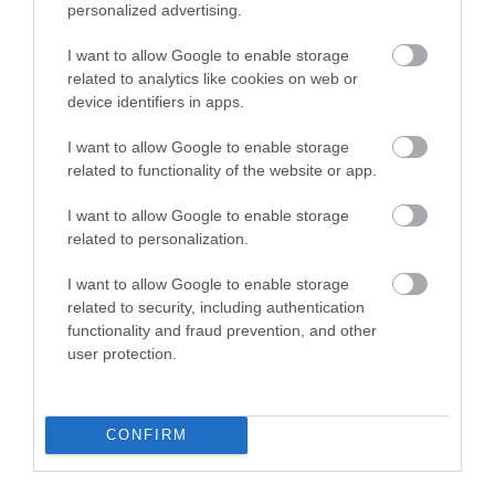
personalized advertising.
I want to allow Google to enable storage
related to analytics like cookies on web or
device identifiers in apps.
I want to allow Google to enable storage
related to functionality of the website or app.
07.08.2026
06:06
Δείτε ποια είναι τα συμπτώματα
I want to allow Google to enable storage
related to personalization.
ενός «μίνι εγκεφαλικού»
επεισοδίου
I want to allow Google to enable storage
related to security, including authentication
Τι πρέπει να κάνετε αμέσως
functionality and fraud prevention, and other
user protection.
CONFIRM