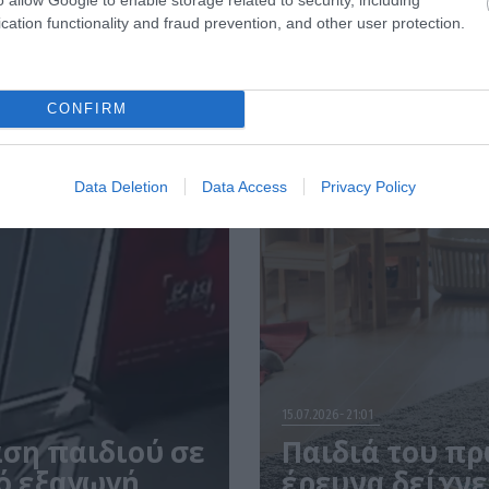
cation functionality and fraud prevention, and other user protection.
CONFIRM
Data Deletion
Data Access
Privacy Policy
15.07.2026
21:01
αση παιδιού σε
Παιδιά του πρ
ό εξαγωγή
έρευνα δείχνε