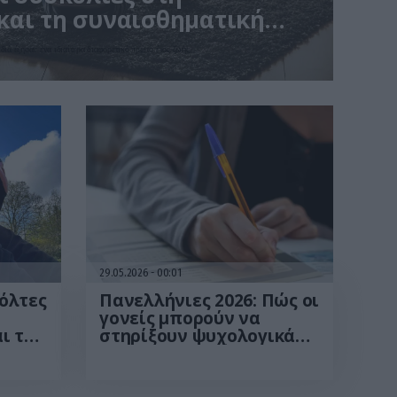
και τη συναισθηματική
διά έζησαν ένα ιδιαίτερα διαφορετικό πρώτο έτος ζωής
29.05.2026
00:01
βόλτες
Πανελλήνιες 2026: Πώς οι
γονείς μπορούν να
ι της
στηρίξουν ψυχολογικά
ιναν
τους υποψηφίους – Τι δεν
ο)
πρέπει να λένε