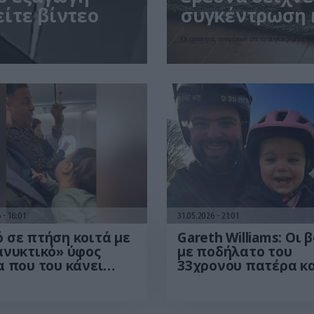
είτε βίντεο
συγκέντρωση 
διαχείριση
Οι ερευνητές αναφέρουν ότι τα συγκεκριμένα παι
6
18:01
31.05.2026
21:01
 σε πτήση κοιτά με
Gareth Williams: Οι 
ανυκτικό» ύφος
με ποδήλατο του
 που του κάνει
33χρονου πατέρα κα
άτσες – Δείτε το
μικρής του κόρης έγ
ο
θέμα στο BBC (βίντε