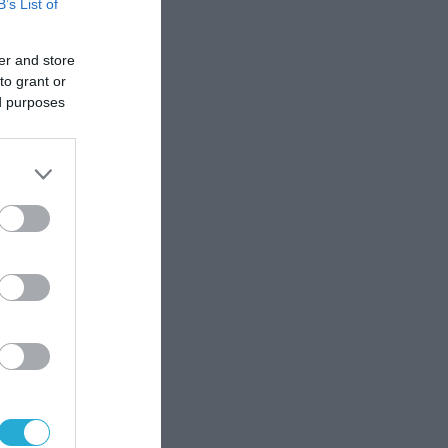
B’s List of
er and store
to grant or
ed purposes
το
ύν