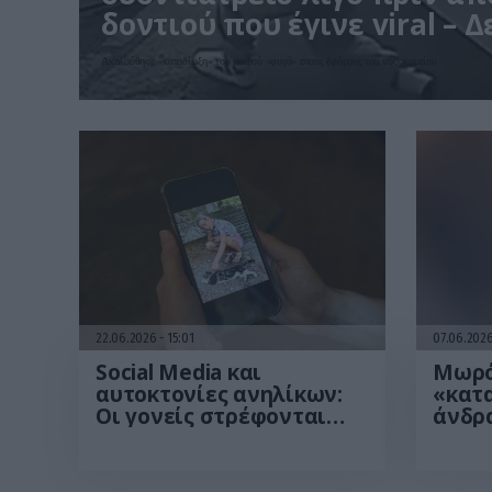
δοντιού που έγινε viral – Δ
Ακολούθησε «καταδίωξη» του μικρού «φυγά» στους δρόμους του νοσοκομείου
22.06.2026
15:01
07.06.202
Social Media και
Mωρό
αυτοκτονίες ανηλίκων:
«κατ
Οι γονείς στρέφονται
άνδρα
μαζικά κατά Meta και
γκριμ
TikTok
βίντε