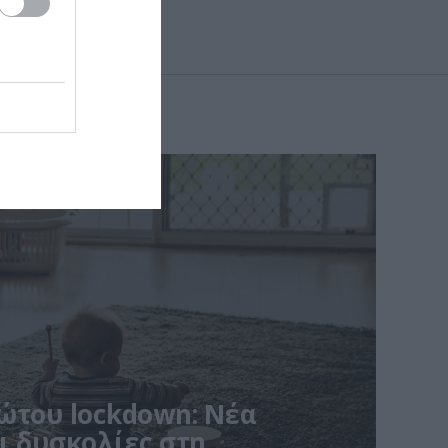
ώτου lockdown: Νέα
ι δυσκολίες στη