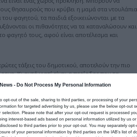
ζίνα είναι ένας χώρος πρόκληση. Μπορούν να
 τους θησαυρούς που κρύβει η μαμά στα ντουλάπι
 του φαγητού, τα παιδιά εξοικειώνονται με τα
υξάνονται οι πιθανότητες να τα καταναλώσουν και
 φαγητό τους, αφού είναι αποτέλεσμα και
 πρώτες τάξεις του δημοτικού, αποτελούν την πιο
ρεμα. Κι αυτό γιατί είναι η περίοδος που τα
ες.
News -
Do Not Process My Personal Information
ου φαγητού θα γνωρίσουν τα άγνωστα τρόφιμα κα
to opt-out of the sale, sharing to third parties, or processing of your per
άλωση τους.
formation for targeted advertising by us, please use the below opt-out s
r selection. Please note that after your opt-out request is processed y
 και φορέστε στα παιδιά σας μαγειρικές ποδιές έτσ
eing interest-based ads based on personal information utilized by us or
αι να μειώσετε τους λεκέδες στα ρούχα.
disclosed to third parties prior to your opt-out. You may separately opt-
losure of your personal information by third parties on the IAB’s list of
αι βοηθήστε τα παιδιά να αναγνωρίσουν αρχικά