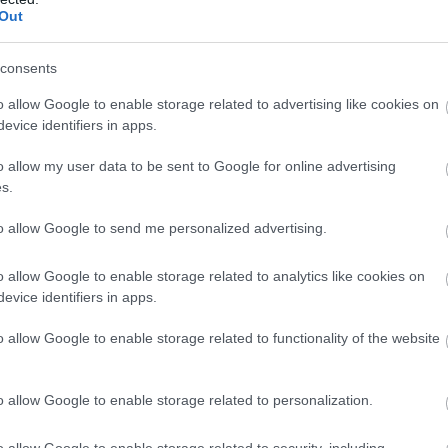
Out
στε τα παιδιά να δώσουν σχήμα στα κουλουράκια,
και να τοποθετήσουν το ταψί στο φούρνο.
consents
o allow Google to enable storage related to advertising like cookies on
ή έρχεται δεύτερη δεδομένου πως τα παιδιά πλέον
evice identifiers in apps.
ύνους της μαγειρικής και μπορούν να τα καταφέρου
o allow my user data to be sent to Google for online advertising
s.
 σας.
to allow Google to send me personalized advertising.
πεύθυνους κατά την διάρκεια της προετοιμασίας
έματος!
o allow Google to enable storage related to analytics like cookies on
evice identifiers in apps.
ος του τη συνταγή ανάλογα με τη διαθεσιμότητα τω
ει για ψώνια μαζί σας.
o allow Google to enable storage related to functionality of the website
 για την μαγειρική ζητήστε του να πάρει
ι στο στρώσιμο του τραπεζιού. Μπορεί να
o allow Google to enable storage related to personalization.
αι τις ικανότητες τους.
o allow Google to enable storage related to security, including