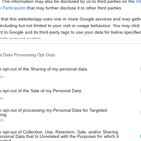
. This information may also be disclosed by us to third parties on the
IA
ις σωστές ποσότητες.
Participants
that may further disclose it to other third parties.
τα λαχανικά με νερό της βρύσης και βοηθήστε τα
 that this website/app uses one or more Google services and may gath
including but not limited to your visit or usage behaviour. You may click 
το ανακάτεμα των υλικών.
 to Google and its third-party tags to use your data for below specifi
ogle consent section.
ς οικογένειας και να σας βοηθήσουν να στρώσετε 
l Data Processing Opt Outs
o opt-out of the Sharing of my personal data.
ι ικανότητες τους στην κουζίνα. Όχι μόνο μπορο
In
εμα, αλλά μπορούν και να ενισχύσουν τις βασικές
 στην ανάγνωση της συνταγής, να προσθέτουν
o opt-out of the Sale of my Personal Data.
ητες των υγρών κ.α.
In
to opt-out of processing my Personal Data for Targeted
την συνταγή και να συγκεντρώσουν μόνα τους τα
ing.
In
ούν σωστά τα μαχαιροπήρουνα και πάντα με την
o opt-out of Collection, Use, Retention, Sale, and/or Sharing
ersonal Data that Is Unrelated with the Purposes for which it
lected.