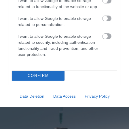
1
I want to allow Google to enable storage
Αυτό είναι το θαυματουργό έλαιο που
related to functionality of the website or app.
προστατεύει από το Αλτχάιμερ
I want to allow Google to enable storage
related to personalization.
I want to allow Google to enable storage
related to security, including authentication
functionality and fraud prevention, and other
user protection.
ΥΓΕΙΑ
CONFIRM
2
Το τρόφιμο που θωρακίζει «αθόρυβα»
τα οστά σε κάθε ηλικία… δεν είναι το
γάλα!
Data Deletion
Data Access
Privacy Policy