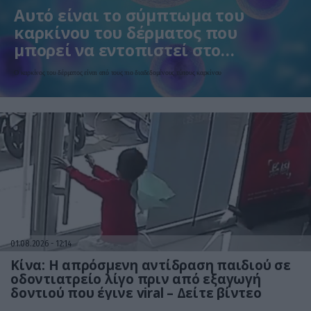
Αυτό είναι το σύμπτωμα του
καρκίνου του δέρματος που
μπορεί να εντοπιστεί στο
κομμωτήριο! – Τι δείχνει νέα
Ο καρκίνος του δέρματος είναι από τους πιο διαδεδομένους τύπους καρκίνου
έρευνα
01.08.2026
12:14
Κίνα: Η απρόσμενη αντίδραση παιδιού σε
οδοντιατρείο λίγο πριν από εξαγωγή
δοντιού που έγινε viral – Δείτε βίντεο