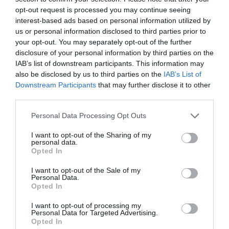
opt-out request is processed you may continue seeing
interest-based ads based on personal information utilized by
us or personal information disclosed to third parties prior to
your opt-out. You may separately opt-out of the further
disclosure of your personal information by third parties on the
IAB’s list of downstream participants. This information may
08.05.2026
15:01
also be disclosed by us to third parties on the
IAB’s List of
Εγκεφαλικό: 50% χαμηλότερος
Downstream Participants
that may further disclose it to other
κίνδυνος για όσες γέννησαν
third parties.
τουλάχιστον 3 παιδιά
Please note that this website/app uses one or more Google
Personal Data Processing Opt Outs
services and may gather and store information including but
Τι αναφέρει νέα έρευνα
not limited to your visit or usage behaviour. You may click to
I want to opt-out of the Sharing of my
personal data.
grant or deny consent to Google and its third-party tags to
Opted In
use your data for below specified purposes in below Google
consent section.
I want to opt-out of the Sale of my
Personal Data.
Opted In
I want to opt-out of processing my
Personal Data for Targeted Advertising.
Opted In