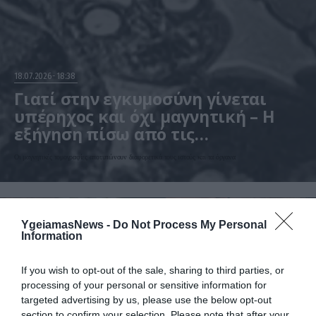
18.07.2026
18:38
Γιατί στην εγκυμοσύνη γίνεται
υπέρηχος και όχι μαγνητική – Η
εξήγηση πίσω από τις
«τρομακτικές» εικόνες των
Οι μαγνητικές τομογραφίες αποτυπώνουν διαφορετικά τους ιστούς και τα όργανα
εμβρύων
YgeiamasNews -
Do Not Process My Personal
Information
If you wish to opt-out of the sale, sharing to third parties, or
processing of your personal or sensitive information for
targeted advertising by us, please use the below opt-out
section to confirm your selection. Please note that after your