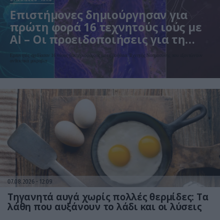
Επιστήμονες δημιούργησαν για
πρώτη φορά 16 τεχνητούς ιούς με
AI – Οι προειδοποιήσεις για τη
βιοασφάλεια
Ερευνητές σχεδίασαν 16 νέους βακτηριοφάγους με τη βοήθεια Τεχνητής Νοημοσύνης που εξοντώνουν
ανθεκτικά μικρόβια
07.08.2026
12:09
Τηγανητά αυγά χωρίς πολλές θερμίδες: Τα
λάθη που αυξάνουν το λάδι και οι λύσεις