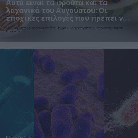
Αυτά είναι τα φρούτα και τα
λαχανικά του Αυγούστου: Οι
εποχικές επιλογές που πρέπει να
βάλετε στο τραπέζι σας
Σύκα, δαμάσκηνα, φραγκόσυκα, ντομάτες και βασιλικός πρωταγωνιστούν τον τελευταίο μήνα του
καλοκαιριού
07.08.2026
15:10