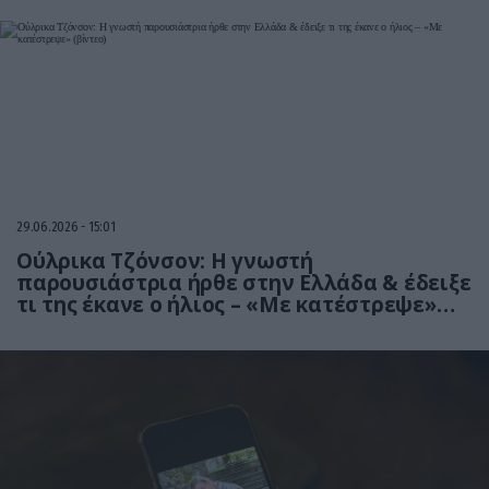
29.06.2026
15:01
Ούλρικα Τζόνσον: Η γνωστή
παρουσιάστρια ήρθε στην Ελλάδα & έδειξε
τι της έκανε ο ήλιος – «Με κατέστρεψε»
(βίντεο)