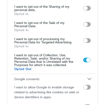
services and may gather and store information including but
not limited to your visit or usage behaviour. You may click to
I want to opt-out of the Sharing of my
personal data.
20.07.2026
12:34
grant or deny consent to Google and its third-party tags to
Opted In
Ευτυχισμένη με τις δίδυμες κόρες της η
use your data for below specified purposes in below Google
Άννα Πρέλεβιτς: «Για πόσο ακόμη θα
consent section.
I want to opt-out of the Sale of my
χωράνε μαζί στην αγκαλιά μου;» (φωτο)
Personal Data.
Opted In
I want to opt-out of processing my
Personal Data for Targeted Advertising.
Opted In
I want to opt-out of Collection, Use,
Retention, Sale, and/or Sharing of my
Personal Data that Is Unrelated with the
Purposes for which it was collected.
Opted Out
Google consents
18.07.2026
18:38
Γιατί στην εγκυμοσύνη γίνεται υπέρηχος
I want to allow Google to enable storage
και όχι μαγνητική – Η εξήγηση πίσω από
related to advertising like cookies on web or
τις «τρομακτικές» εικόνες των εμβρύων
device identifiers in apps.