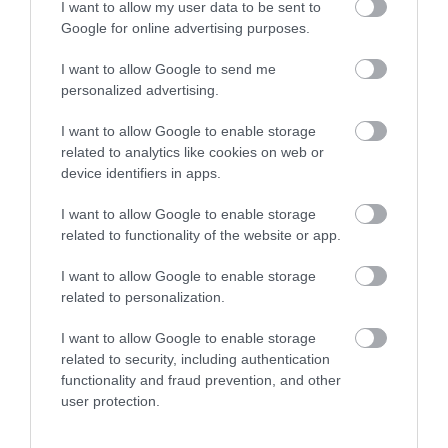
I want to allow my user data to be sent to
Google for online advertising purposes.
I want to allow Google to send me
personalized advertising.
I want to allow Google to enable storage
related to analytics like cookies on web or
device identifiers in apps.
15.07.2026
21:01
I want to allow Google to enable storage
Παιδιά του πρώτου lockdown: Νέα έρευνα
related to functionality of the website or app.
δείχνει δυσκολίες στη συγκέντρωση και τη
συναισθηματική διαχείριση
I want to allow Google to enable storage
related to personalization.
I want to allow Google to enable storage
related to security, including authentication
functionality and fraud prevention, and other
user protection.