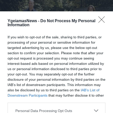
YgeiamasNews -
Do Not Process My Personal
Information
If you wish to opt-out of the sale, sharing to third parties, or
processing of your personal or sensitive information for
21.07.2026
21:22
targeted advertising by us, please use the below opt-out
section to confirm your selection. Please note that after your
Η απλή συνήθεια που απαγόρευσε ο
opt-out request is processed you may continue seeing
πρίγκιπας Ουίλιαμ και η Κέιτ Μίντλετον
interest-based ads based on personal information utilized by
στα παιδιά τους
us or personal information disclosed to third parties prior to
your opt-out. You may separately opt-out of the further
disclosure of your personal information by third parties on the
IAB’s list of downstream participants. This information may
also be disclosed by us to third parties on the
IAB’s List of
Downstream Participants
that may further disclose it to other
third parties.
Please note that this website/app uses one or more Google
Personal Data Processing Opt Outs