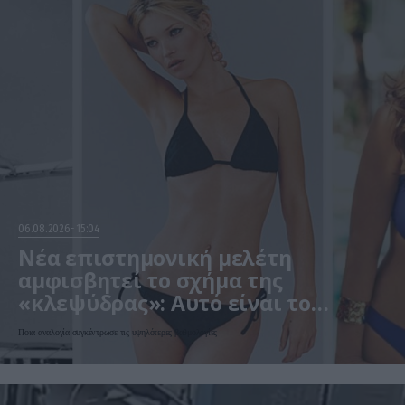
06.08.2026
15:04
Νέα επιστημονική μελέτη
αμφισβητεί το σχήμα της
«κλεψύδρας»: Αυτό είναι το
«ιδανικό» γυναικείο σώμα
Ποια αναλογία συγκέντρωσε τις υψηλότερες βαθμολογίες