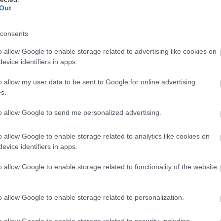
Out
consents
o allow Google to enable storage related to advertising like cookies on
evice identifiers in apps.
o allow my user data to be sent to Google for online advertising
s.
to allow Google to send me personalized advertising.
o allow Google to enable storage related to analytics like cookies on
evice identifiers in apps.
01.08.2026
12:14
o allow Google to enable storage related to functionality of the website
αμφισβητεί το
Κίνα: Η απρόσ
τό είναι το
οδοντιατρείο 
o allow Google to enable storage related to personalization.
δοντιού που έγ
o allow Google to enable storage related to security, including
Ακολούθησε «καταδίωξη» του μικρού «φυγά» στ