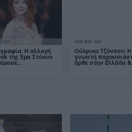
6
12:01
29.06.2026
15:01
γραφία: Η αλλαγή
Ούλρικα Τζόνσον: Η
ook της Έμα Στόουν
γνωστή παρουσιάσ
πέρασε
ήρθε στην Ελλάδα &
τήρητη – «Δείχνει
έδειξε τι της έκανε 
όνια νεότερη»
ήλιος – «Με κατέστ
ουν στα ΜΚΔ
(βίντεο)