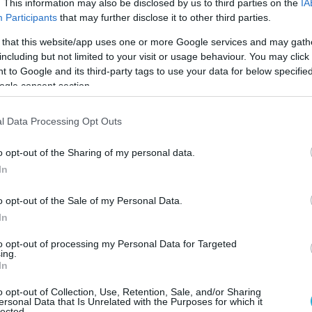
. This information may also be disclosed by us to third parties on the
IA
ειμώνα, όπου στους δρόμους υπάρχουν στιβάδες απ
Participants
that may further disclose it to other third parties.
ε το οποίο η Άννα πηγαίνει στη
Μόσχα
για να
 that this website/app uses one or more Google services and may gath
σταμάτητη χιονοθύελλα. Η φρεσκάδα, η απαλότητα
including but not limited to your visit or usage behaviour. You may click 
υ χιονιού ήταν τα στοιχεία που ενέπνευσαν τους
 to Google and its third-party tags to use your data for below specifi
ogle consent section.
ν χώρα των θαυμάτων” μας ήρθε πρώτα στο μυαλό 
l Data Processing Opt Outs
υρωδιά του τσαγιού El Gray και μας φάνηκε ότι είν
o opt-out of the Sharing of my personal data.
ράγεβα, η οποία ευελπιστεί ότι
η νέα σειρά
In
σης για τους αναγνώστες ώστε να
o opt-out of the Sale of my Personal Data.
In
ι τα
«Βυσσινόκηπος»
,
«Η Καταιγίδα»
,
«Ο Ήρωα
to opt-out of processing my Personal Data for Targeted
.
ing.
In
o opt-out of Collection, Use, Retention, Sale, and/or Sharing
ersonal Data that Is Unrelated with the Purposes for which it
lected.