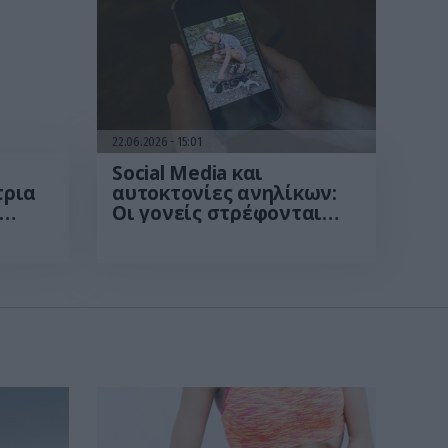
22.06.2026
15:01
Social Media και
τρια
αυτοκτονίες ανηλίκων:
Οι γονείς στρέφονται
ο
μαζικά κατά Meta και
ρεψε»
TikTok