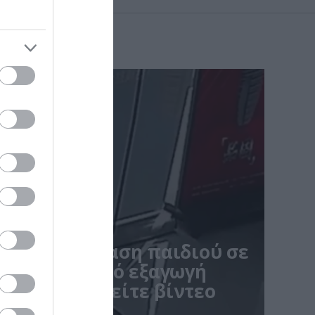
μενη αντίδραση παιδιού σε
λίγο πριν από εξαγωγή
ινε viral – Δείτε βίντεο
ους δρόμους του νοσοκομείου