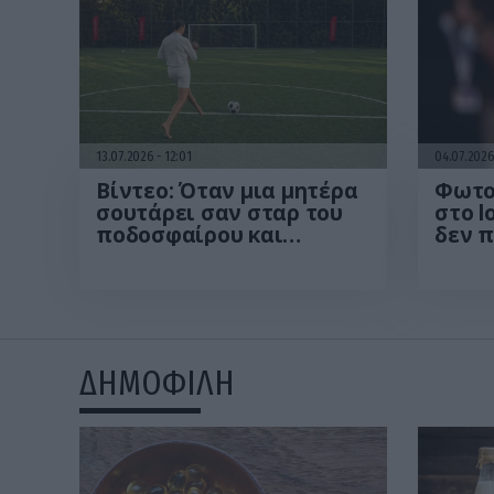
13.07.2026
12:01
04.07.202
Βίντεο: Όταν μια μητέρα
Φωτο
σουτάρει σαν σταρ του
στο l
ποδοσφαίρου και
δεν 
πετυχαίνει με την πρώτη
απαρα
το οριζόντιο δοκάρι!
10 χρ
γράφ
ΔΗΜΟΦΙΛΗ