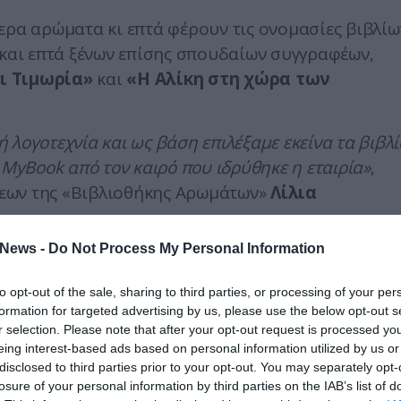
ερα αρώματα κι επτά φέρουν τις ονομασίες βιβλίω
αι επτά ξένων επίσης σπουδαίων συγγραφέων,
ι Τιμωρία»
και
«Η Αλίκη στη χώρα των
λογοτεχνία και ως βάση επιλέξαμε εκείνα τα βιβλί
 MyBook από τον καιρό που ιδρύθηκε η εταιρία»
,
εων της «Βιβλιοθήκης Αρωμάτων»
Λίλια
News -
Do Not Process My Personal Information
ς ίδιες νότες για τη σύνθεση του κάθε λογοτεχνικού
 του έργου, τα πιο σημαντικά γεγονότα και τους
to opt-out of the sale, sharing to third parties, or processing of your per
, αλλά
προσπαθήσαμε να δούμε παράλληλα τι
formation for targeted advertising by us, please use the below opt-out s
το ένα ή το άλλο βιβλίο
, πoιο φυσικό φαινόμενο 
r selection. Please note that after your opt-out request is processed y
eing interest-based ads based on personal information utilized by us or
ί τους αντίστοιχους συνειρμούς».
disclosed to third parties prior to your opt-out. You may separately opt-
losure of your personal information by third parties on the IAB’s list of
 μυθιστορήματος του Λέοντα Τολστόι
«Άννα