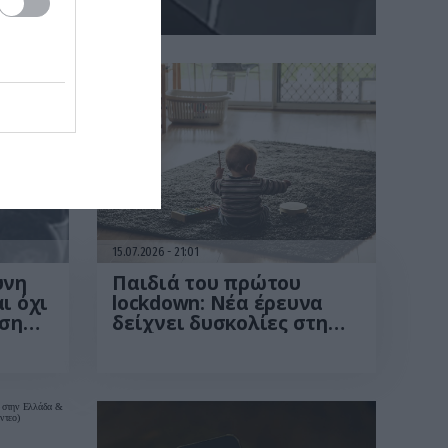
15.07.2026
21:01
ύνη
Παιδιά του πρώτου
ι όχι
lockdown: Νέα έρευνα
ηση
δείχνει δυσκολίες στη
συγκέντρωση και τη
νες
συναισθηματική
διαχείριση