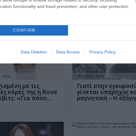
cation functionality and fraud prevention, and other user protection.
CONFIRM
Data Deletion
Data Access
Privacy Policy
6
12:34
18.07.2026
18:38
ισμένη με τις
Γιατί στην εγκυμοσ
ες κόρες της η Άννα
γίνεται υπέρηχος κα
βιτς: «Για πόσο
μαγνητική – Η εξήγ
 θα χωράνε μαζί
πίσω από τις
αγκαλιά μου;»
«τρομακτικές» εικό
ο)
των εμβρύων