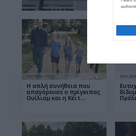
authenti
21.07.2026
21:22
20.07.202
Η απλή συνήθεια που
Ευτυχ
απαγόρευσε ο πρίγκιπας
δίδυμ
Ουίλιαμ και η Κέιτ
Πρέλε
Μίντλετον στα παιδιά
ακόμη
τους
στην 
(φωτ