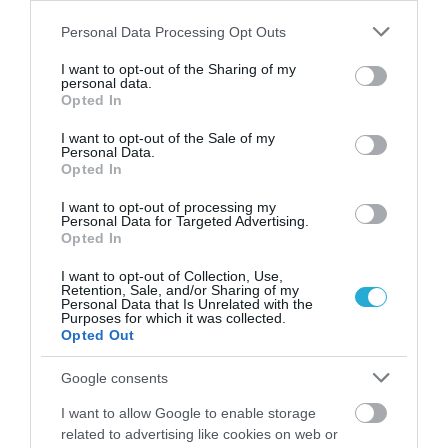
τι της έκανε ο ήλιος – «Με κατέστρεψε»
Please note that this website/app uses one or more Google
Personal Data Processing Opt Outs
(βίντεο)
services and may gather and store information including but
not limited to your visit or usage behaviour. You may click to
I want to opt-out of the Sharing of my
personal data.
grant or deny consent to Google and its third-party tags to
Opted In
use your data for below specified purposes in below Google
consent section.
I want to opt-out of the Sale of my
Personal Data.
Opted In
I want to opt-out of processing my
Personal Data for Targeted Advertising.
Opted In
22.06.2026
15:01
Social Media και αυτοκτονίες ανηλίκων: Οι
I want to opt-out of Collection, Use,
Retention, Sale, and/or Sharing of my
γονείς στρέφονται μαζικά κατά Meta και
Personal Data that Is Unrelated with the
TikTok
Purposes for which it was collected.
Opted Out
Google consents
I want to allow Google to enable storage
related to advertising like cookies on web or