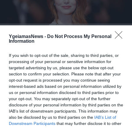
04.07.2026
12:01
Φωτογραφία: Η αλλαγή στο look της Έμα
YgeiamasNews -
Do Not Process My Personal
Στόουν δεν πέρασε απαρατήρητη –
Information
«Δείχνει 10 χρόνια νεότερη» γράφουν στα
ΜΚΔ
If you wish to opt-out of the sale, sharing to third parties, or
processing of your personal or sensitive information for
targeted advertising by us, please use the below opt-out
section to confirm your selection. Please note that after your
opt-out request is processed you may continue seeing
interest-based ads based on personal information utilized by
us or personal information disclosed to third parties prior to
your opt-out. You may separately opt-out of the further
disclosure of your personal information by third parties on the
IAB’s list of downstream participants. This information may
29.06.2026
15:01
also be disclosed by us to third parties on the
IAB’s List of
Downstream Participants
that may further disclose it to other
Ούλρικα Τζόνσον: Η γνωστή
third parties.
παρουσιάστρια ήρθε στην Ελλάδα & έδειξε