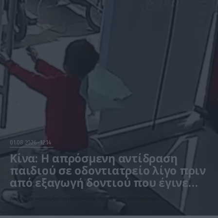
01.08.2026
12:14
Κίνα: Η απρόσμενη αντίδραση
παιδιού σε οδοντιατρείο λίγο πριν
από εξαγωγή δοντιού που έγινε
viral – Δείτε βίντεο
Ακολούθησε «καταδίωξη» του μικρού «φυγά» στους δρόμους του νοσοκομείου