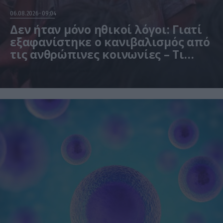
06.08.2026
09:04
Δεν ήταν μόνο ηθικοί λόγοι: Γιατί
εξαφανίστηκε ο κανιβαλισμός από
τις ανθρώπινες κοινωνίες – Τι
δείχνει νέα έρευνα
Η μελέτη βασίστηκε σε μαθηματικά μοντέλα