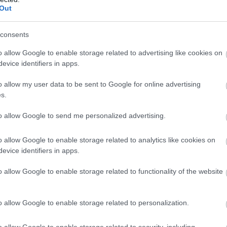
01.08.2026
12:14
Out
αμφισβητεί το
Κίνα: Η απρόσ
τό είναι το
οδοντιατρείο 
consents
δοντιού που έγ
o allow Google to enable storage related to advertising like cookies on
evice identifiers in apps.
Ακολούθησε «καταδίωξη» του μικρού «φυγά» στ
o allow my user data to be sent to Google for online advertising
s.
to allow Google to send me personalized advertising.
o allow Google to enable storage related to analytics like cookies on
evice identifiers in apps.
o allow Google to enable storage related to functionality of the website
6
12:34
18.07.2026
18:38
o allow Google to enable storage related to personalization.
ισμένη με τις
Γιατί στην εγκυμοσ
ες κόρες της η Άννα
γίνεται υπέρηχος κα
o allow Google to enable storage related to security, including