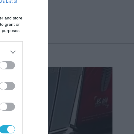
B’s List of
er and store
to grant or
ed purposes