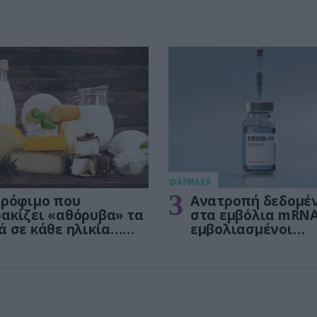
ΦΑΡΜΑΚΑ
3
τρόφιμο που
Ανατροπή δεδομέ
ακίζει «αθόρυβα» τα
στα εμβόλια mRNA
ά σε κάθε ηλικία…
εμβολιασμένοι
 είναι το γάλα!
πεθαίνουν πλέον 
ΗΠΑ από COVID-19