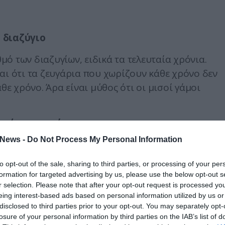
 διαζύγιο
ό των διαζυγίων, ειδικά τα τελευταία χρόνια.
αι ότι τα ζευγάρια που χωρίζουν κάθε χρόνο δεν
θε χρόνο. Άρα είναι μύθος ότι οι μισοί γάμοι
από τις γυναίκες
News -
Do Not Process My Personal Information
0-25% των ανδρών έχει απατήσει τη σύζυγό του, εν
ο 10-15%. Πρόσφατη έρευνα από το Πανεπιστήμιο τ
to opt-out of the sale, sharing to third parties, or processing of your per
τα νούμερα αυτά έχουν εξισωθεί για τα δύο φύλα.
formation for targeted advertising by us, please use the below opt-out s
r selection. Please note that after your opt-out request is processed y
eing interest-based ads based on personal information utilized by us or
disclosed to third parties prior to your opt-out. You may separately opt-
ύρεσης συντρόφου Match.com έδειξε ότι το 41% τ
losure of your personal information by third parties on the IAB’s list of