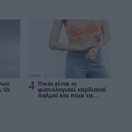
KΑΡΔΙΑ
4
νων
Ποιοι είναι οι
: Οι
φυσιολογικοί καρδιακοί
παλμοί και ποια τα
στις
επικίνδυνα όρια – Πότε
πρέπει να ανησυχήσετε