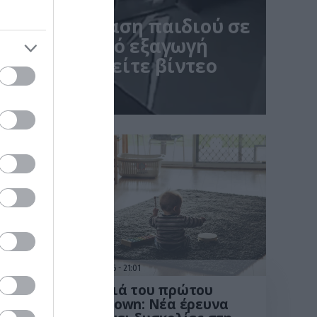
μενη αντίδραση παιδιού σε
λίγο πριν από εξαγωγή
ινε viral – Δείτε βίντεο
ους δρόμους του νοσοκομείου
15.07.2026
21:01
ύνη
Παιδιά του πρώτου
ι όχι
lockdown: Νέα έρευνα