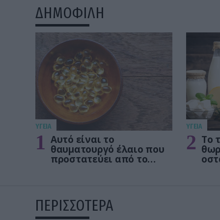
ΔΗΜΟΦΙΛΗ
ΥΓΕΙΑ
ΥΓΕΙΑ
1
2
Αυτό είναι το
Το 
θαυματουργό έλαιο που
θωρ
προστατεύει από το
οστ
Αλτχάιμερ
δεν
ΠΕΡΙΣΣΟΤΕΡΑ