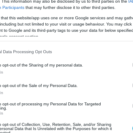
. This information may also be disclosed by us to third parties on the
IA
ιστον μία φορά την εβδομάδα, όπως δηλαδή
Participants
that may further disclose it to other third parties.
ουν παντρευτεί. Καμία ουσιαστική διαφορά λοιπόν.
 that this website/app uses one or more Google services and may gath
including but not limited to your visit or usage behaviour. You may click 
 to Google and its third-party tags to use your data for below specifi
ogle consent section.
l Data Processing Opt Outs
o opt-out of the Sharing of my personal data.
In
o opt-out of the Sale of my Personal Data.
In
to opt-out of processing my Personal Data for Targeted
ing.
In
o opt-out of Collection, Use, Retention, Sale, and/or Sharing
ersonal Data that Is Unrelated with the Purposes for which it
lected.