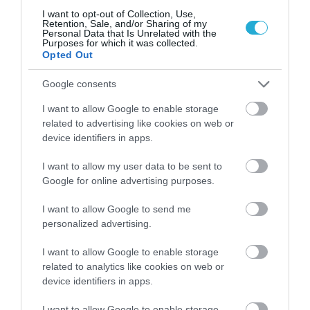
15.07.2026
21:01
I want to opt-out of Collection, Use,
Παιδιά του πρώτου lockdown: Νέα έρευνα
Retention, Sale, and/or Sharing of my
Personal Data that Is Unrelated with the
δείχνει δυσκολίες στη συγκέντρωση και τη
Purposes for which it was collected.
συναισθηματική διαχείριση
Opted Out
Google consents
I want to allow Google to enable storage
related to advertising like cookies on web or
device identifiers in apps.
I want to allow my user data to be sent to
Google for online advertising purposes.
I want to allow Google to send me
13.07.2026
12:01
personalized advertising.
Βίντεο: Όταν μια μητέρα σουτάρει σαν
σταρ του ποδοσφαίρου και πετυχαίνει με
I want to allow Google to enable storage
την πρώτη το οριζόντιο δοκάρι!
related to analytics like cookies on web or
device identifiers in apps.
I want to allow Google to enable storage