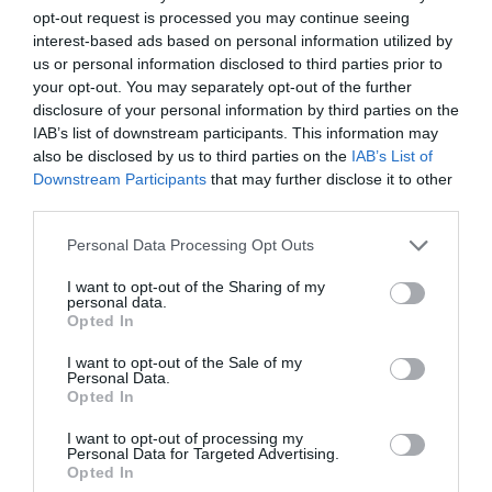
opt-out request is processed you may continue seeing
interest-based ads based on personal information utilized by
us or personal information disclosed to third parties prior to
your opt-out. You may separately opt-out of the further
disclosure of your personal information by third parties on the
IAB’s list of downstream participants. This information may
also be disclosed by us to third parties on the
IAB’s List of
18.07.2026
18:38
Downstream Participants
that may further disclose it to other
Γιατί στην εγκυμοσύνη γίνεται υπέρηχος
third parties.
και όχι μαγνητική – Η εξήγηση πίσω από
Please note that this website/app uses one or more Google
τις «τρομακτικές» εικόνες των εμβρύων
Personal Data Processing Opt Outs
services and may gather and store information including but
not limited to your visit or usage behaviour. You may click to
I want to opt-out of the Sharing of my
personal data.
grant or deny consent to Google and its third-party tags to
Opted In
use your data for below specified purposes in below Google
consent section.
I want to opt-out of the Sale of my
Personal Data.
Opted In
I want to opt-out of processing my
Personal Data for Targeted Advertising.
Opted In