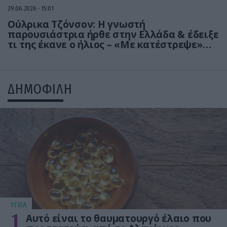
29.06.2026
15:01
Ούλρικα Τζόνσον: Η γνωστή
παρουσιάστρια ήρθε στην Ελλάδα & έδειξε
τι της έκανε ο ήλιος – «Με κατέστρεψε»
(βίντεο)
ΔΗΜΟΦΙΛΗ
ΥΓΕΙΑ
1
Αυτό είναι το θαυματουργό έλαιο που