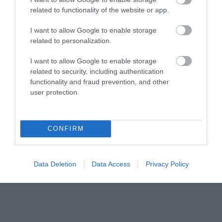
related to functionality of the website or app.
I want to allow Google to enable storage
related to personalization.
I want to allow Google to enable storage
related to security, including authentication
04.07.2026
12:01
functionality and fraud prevention, and other
user protection.
Φωτογραφία: Η αλλαγή στο look της Έμα
Στόουν δεν πέρασε απαρατήρητη –
«Δείχνει 10 χρόνια νεότερη» γράφουν στα
ΜΚΔ
CONFIRM
Data Deletion
Data Access
Privacy Policy