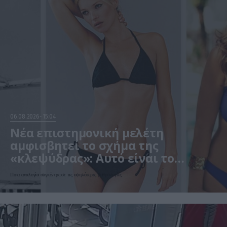
06.08.2026
15:04
Νέα επιστημονική μελέτη
αμφισβητεί το σχήμα της
«κλεψύδρας»: Αυτό είναι το
«ιδανικό» γυναικείο σώμα
Ποια αναλογία συγκέντρωσε τις υψηλότερες βαθμολογίες