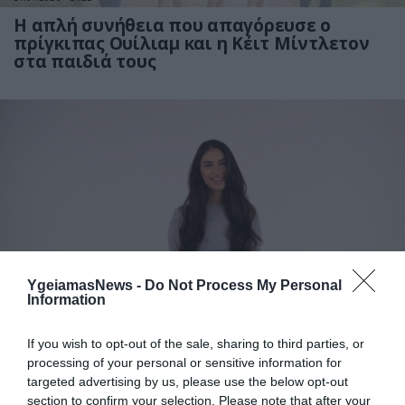
Η απλή συνήθεια που απαγόρευσε ο
πρίγκιπας Ουίλιαμ και η Κέιτ Μίντλετον
στα παιδιά τους
20.07.2026
12:34
YgeiamasNews -
Do Not Process My Personal
Ευτυχισμένη με τις δίδυμες κόρες της η
Information
Άννα Πρέλεβιτς: «Για πόσο ακόμη θα
χωράνε μαζί στην αγκαλιά μου;» (φωτο)
If you wish to opt-out of the sale, sharing to third parties, or
processing of your personal or sensitive information for
targeted advertising by us, please use the below opt-out
section to confirm your selection. Please note that after your