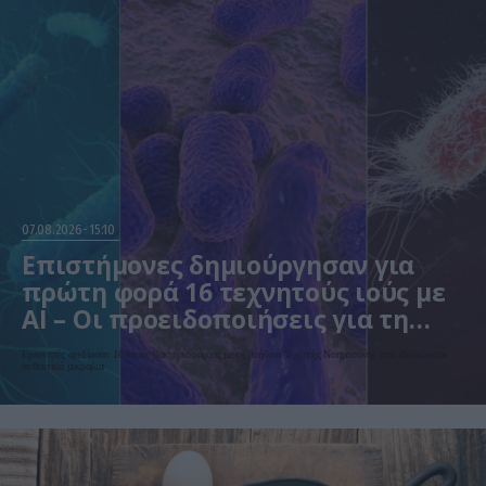
07.08.2026
15:10
Επιστήμονες δημιούργησαν για
πρώτη φορά 16 τεχνητούς ιούς με
AI – Οι προειδοποιήσεις για τη
βιοασφάλεια
Ερευνητές σχεδίασαν 16 νέους βακτηριοφάγους με τη βοήθεια Τεχνητής Νοημοσύνης που εξοντώνουν
ανθεκτικά μικρόβια