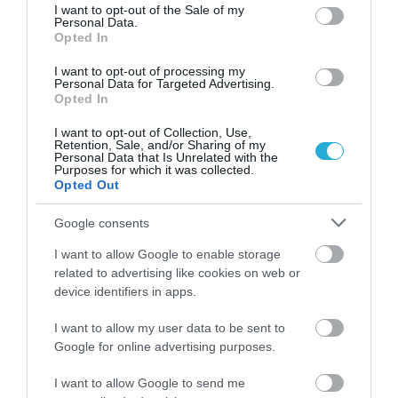
consent section.
I want to opt-out of the Sale of my
Personal Data.
Opted In
I want to opt-out of processing my
Personal Data for Targeted Advertising.
Opted In
11.02.2026
17:25
Support Immune Protein: Η φυτική λύση για
I want to opt-out of Collection, Use,
Retention, Sale, and/or Sharing of my
ενίσχυση του ανοσοποιητικού και τόνωση
Personal Data that Is Unrelated with the
του οργανισμού & των μυών
Purposes for which it was collected.
Opted Out
Google consents
I want to allow Google to enable storage
related to advertising like cookies on web or
device identifiers in apps.
I want to allow my user data to be sent to
Google for online advertising purposes.
24.01.2026
17:45
I want to allow Google to send me