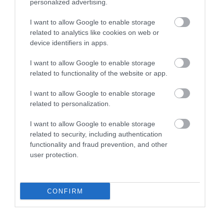
S-CURVE: Η «μαγική» κρέμα που
personalized advertising.
μεταμορφώνει τους γλουτούς σας –
Μεταμορφωθείτε και λάμψτε μέσα στις
I want to allow Google to enable storage
γιορτές!
related to analytics like cookies on web or
device identifiers in apps.
I want to allow Google to enable storage
related to functionality of the website or app.
I want to allow Google to enable storage
related to personalization.
I want to allow Google to enable storage
related to security, including authentication
24.01.2026
14:45
functionality and fraud prevention, and other
Ρυθμίστε φυσικά το σάκχαρο και
user protection.
προστατέψτε τον προστάτη σας με τα
απαραίτητα συμπληρώματα για την
ανδρική υγεία!
CONFIRM
ΔΗΜΟΦΙΛΗ