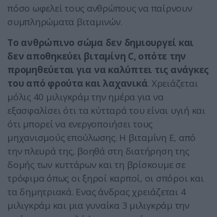
πόσο ωφελεί τους ανθρώπους να παίρνουν
συμπληρώματα βιταμινών.
Το ανθρώπινο σώμα δεν δημιουργεί και
δεν αποθηκεύει βιταμίνη C, οπότε την
προμηθεύεται για να καλύπτει τις ανάγκες
του από φρούτα και λαχανικά
. Χρειάζεται
μόλις 40 μιλιγκράμ την ημέρα για να
εξασφαλίσει ότι τα κύτταρά του είναι υγιή και
ότι μπορεί να ενεργοποιήσει τους
μηχανισμούς επούλωσης. Η βιταμίνη Ε, από
την πλευρά της, βοηθά στη διατήρηση της
δομής των κυττάρων και τη βρίσκουμε σε
τρόφιμα όπως οι ξηροί καρποί, οι σπόροι και
τα δημητριακά. Ενας άνδρας χρειάζεται 4
μιλιγκράμ και μια γυναίκα 3 μιλιγκράμ την