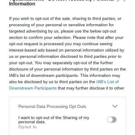
αλλάζει την επόμενη μέρα σου – Ξανά
Information
ενέργεια από το πρωί
If you wish to opt-out of the sale, sharing to third parties, or
processing of your personal or sensitive information for
targeted advertising by us, please use the below opt-out
section to confirm your selection. Please note that after your
opt-out request is processed you may continue seeing
interest-based ads based on personal information utilized by
us or personal information disclosed to third parties prior to
your opt-out. You may separately opt-out of the further
disclosure of your personal information by third parties on the
IAB’s list of downstream participants. This information may
11.02.2026
20:40
also be disclosed by us to third parties on the
IAB’s List of
Downstream Participants
that may further disclose it to other
VIP WITH CHOCOLATΕ: Η Premium επιλογή
για άντρες που θέλουν φυσική υπεροχή
third parties.
και ανεβασμένη λίμπιντο
Please note that this website/app uses one or more Google
Personal Data Processing Opt Outs
services and may gather and store information including but
not limited to your visit or usage behaviour. You may click to
I want to opt-out of the Sharing of my
personal data.
grant or deny consent to Google and its third-party tags to
Opted In
use your data for below specified purposes in below Google