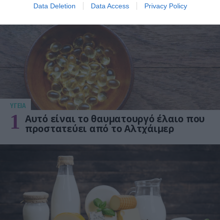
Data Deletion
Data Access
Privacy Policy
ΥΓΕΙΑ
1
Αυτό είναι το θαυματουργό έλαιο που
προστατεύει από το Αλτχάιμερ