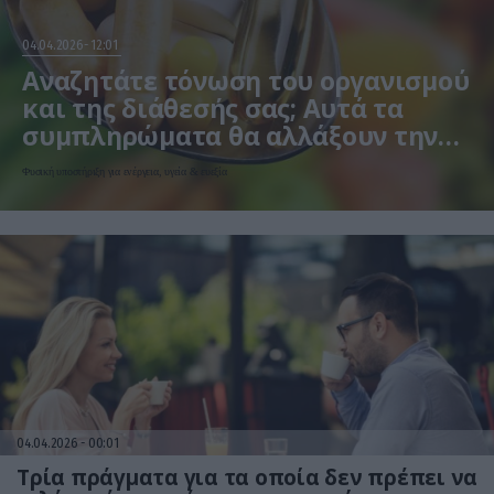
04.04.2026
12:01
Αναζητάτε τόνωση του οργανισμού
και της διάθεσής σας; Αυτά τα
συμπληρώματα θα αλλάξουν την
καθημερινότητά σας!
Φυσική υποστήριξη για ενέργεια, υγεία & ευεξία
04.04.2026
00:01
Τρία πράγματα για τα οποία δεν πρέπει να