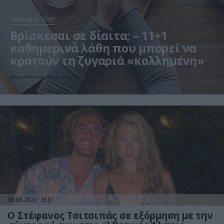
08.08.2026
21:05
Βρίσκεσαι σε δίαιτα; – 11+1
καθημερινά λάθη που μπορεί να
κρατούν τη ζυγαριά «κολλημένη»
Ποιες είναι οι συχνότερες «παγίδες»
08.08.2026
15:07
Ο Στέφανος Τσιτσιπάς σε εξόρμηση με την