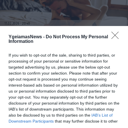
11.02.2026
20:40
VIP WITH CHOCOLATΕ: Η Premium επιλογή
YgeiamasNews -
Do Not Process My Personal
για άντρες που θέλουν φυσική υπεροχή
Information
και ανεβασμένη λίμπιντο
If you wish to opt-out of the sale, sharing to third parties, or
processing of your personal or sensitive information for
targeted advertising by us, please use the below opt-out
section to confirm your selection. Please note that after your
opt-out request is processed you may continue seeing
interest-based ads based on personal information utilized by
us or personal information disclosed to third parties prior to
your opt-out. You may separately opt-out of the further
disclosure of your personal information by third parties on the
IAB’s list of downstream participants. This information may
11.02.2026
17:25
also be disclosed by us to third parties on the
IAB’s List of
Support Immune Protein: Η φυτική λύση για
Downstream Participants
that may further disclose it to other
ενίσχυση του ανοσοποιητικού και τόνωση
third parties.