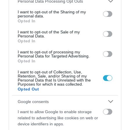
Personal Data Processing Opt Outs
services and may gather and store information including but
not limited to your visit or usage behaviour. You may click to
I want to opt-out of the Sharing of my
personal data.
grant or deny consent to Google and its third-party tags to
Opted In
use your data for below specified purposes in below Google
consent section.
I want to opt-out of the Sale of my
Personal Data.
Opted In
13.06.2026
18:01
I want to opt-out of processing my
Personal Data for Targeted Advertising.
Vepdegestrant: Το νέο φάρμακο για τον
Opted In
καρκίνο του μαστού που «αναγκάζει» τα
καρκινικά κύτταρα να αυτοκαταστραφούν
I want to opt-out of Collection, Use,
Retention, Sale, and/or Sharing of my
Personal Data that Is Unrelated with the
Purposes for which it was collected.
Opted Out
Google consents
I want to allow Google to enable storage
related to advertising like cookies on web or
device identifiers in apps.