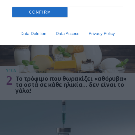
προστατεύει από το Αλτχάιμερ
CONFIRM
Data Deletion
Data Access
Privacy Policy
ΥΓΕΙΑ
2
Το τρόφιμο που θωρακίζει «αθόρυβα»
τα οστά σε κάθε ηλικία… δεν είναι το
γάλα!