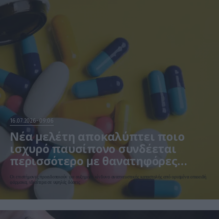
16.07.2026
09:06
Νέα μελέτη αποκαλύπτει ποιο
ισχυρό παυσίπονο συνδέεται
περισσότερο με θανατηφόρες
επιπλοκές
Οι επιστήμονες προειδοποιούν για αυξημένο κίνδυνο αναπνευστικής καταστολής από ορισμένα οπιοειδή
φάρμακα, ιδιαίτερα σε υψηλές δόσεις