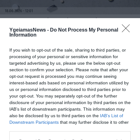
18.06.2026
12:01
ΕΟΦ: Ανακαλεί παρτίδα φαρμάκου για τη
λευχαιμία λόγω απόκλισης στους
YgeiamasNews -
Do Not Process My Personal
ποιοτικούς ελέγχους
Information
If you wish to opt-out of the sale, sharing to third parties, or
processing of your personal or sensitive information for
targeted advertising by us, please use the below opt-out
section to confirm your selection. Please note that after your
opt-out request is processed you may continue seeing
interest-based ads based on personal information utilized by
us or personal information disclosed to third parties prior to
your opt-out. You may separately opt-out of the further
disclosure of your personal information by third parties on the
17.06.2026
12:01
IAB’s list of downstream participants. This information may
104 νέα φάρμακα έλαβαν έγκριση από τον
also be disclosed by us to third parties on the
IAB’s List of
EMA το 2025 – Ποιες ασθένειες αφορούν
Downstream Participants
that may further disclose it to other
third parties.
Please note that this website/app uses one or more Google