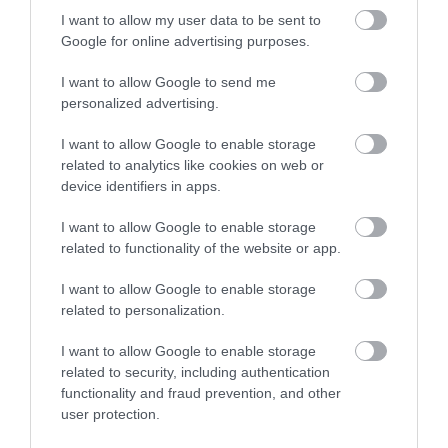
I want to allow my user data to be sent to
07.06.2026
12:01
Google for online advertising purposes.
Σπουδαίο ιατρικό επίτευγμα: Σχεδιάστηκε
το πρώτο εμβόλιο με Αl – Σε ποια άτομα
I want to allow Google to send me
χορηγήθηκε
personalized advertising.
I want to allow Google to enable storage
related to analytics like cookies on web or
ΔΗΜΟΦΙΛΗ
device identifiers in apps.
I want to allow Google to enable storage
related to functionality of the website or app.
I want to allow Google to enable storage
related to personalization.
I want to allow Google to enable storage
related to security, including authentication
functionality and fraud prevention, and other
ΥΓΕΙΑ
user protection.
1
Αυτό είναι το θαυματουργό έλαιο που