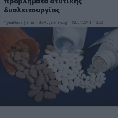
προβλήματα στυτικής
δυσλειτουργίας
YgeiaNews
|
email:
info@ygeianews.gr
| 02/04/2014 - 12:52