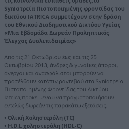
τις κοινωνικά ευπαθείς ομάδες,τα
SynΙατρεία Πιστοποιημένης φροντίδας του
δικτύου IATRICA συμμετέχουν στην δράση
του Εθνικού Διαδημοτικού Δικτύου Υγείας
«Μια Εβδομάδα Δωρεάν Προληπτικός
Έλεγχος Δυσλιπιδαιμίας»
Από τις 21 Οκτωβρίου έως και τις 25
Οκτωβρίου 2013, άνδρες & γυναίκες άποροι,
άνεργοι και ανασφάλιστοι μπορούν να
προσέλθουν κατόπιν ραντεβού στα SynIατρεία
Πιστοποιημένης Φροντίδας του Δικτύου
Iatrica,προκειμένου να πραγματοποιήσουν
εντελώς δωρεάν τις παρακάτω εξετάσεις.
•
Ολική Χοληστερόλη (TC)
•
H.D.L χοληστερόλη (HDL-C)