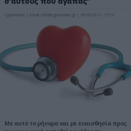
σ’αυτούς που αγαπάς”
YgeiaNews
|
email:
info@ygeianews.gr
| 18/10/2013 - 15:10
Με αυτό το μήνυμα και με ευαισθησία προς