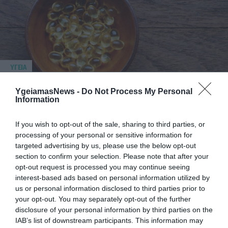
ΥΓΕΙΑ
1
Αυτό είναι το θαυματουργό έλαιο που
προστατεύει από το Αλτχάιμερ
YgeiamasNews -
Do Not Process My Personal
Information
If you wish to opt-out of the sale, sharing to third parties, or
processing of your personal or sensitive information for
targeted advertising by us, please use the below opt-out
section to confirm your selection. Please note that after your
opt-out request is processed you may continue seeing
interest-based ads based on personal information utilized by
us or personal information disclosed to third parties prior to
your opt-out. You may separately opt-out of the further
ΥΓΕΙΑ
disclosure of your personal information by third parties on the
2
Το τρόφιμο που θωρακίζει «αθόρυβα»
IAB’s list of downstream participants. This information may