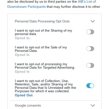
τα οστά σε κάθε ηλικία… δεν είναι το
also be disclosed by us to third parties on the
IAB’s List of
γάλα!
Downstream Participants
that may further disclose it to other
third parties.
Please note that this website/app uses one or more Google
Personal Data Processing Opt Outs
services and may gather and store information including but
not limited to your visit or usage behaviour. You may click to
I want to opt-out of the Sharing of my
personal data.
grant or deny consent to Google and its third-party tags to
Opted In
use your data for below specified purposes in below Google
consent section.
I want to opt-out of the Sale of my
Personal Data.
Opted In
ΦΑΡΜΑΚΑ
3
I want to opt-out of processing my
Ανατροπή δεδομένων στα εμβόλια
Personal Data for Targeted Advertising.
mRNA: Οι εμβολιασμένοι πεθαίνουν
Opted In
πλέον στις ΗΠΑ από COVID-19
I want to opt-out of Collection, Use,
Retention, Sale, and/or Sharing of my
Personal Data that Is Unrelated with the
Purposes for which it was collected.
Opted Out
Google consents