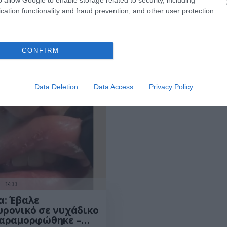
Αλίκη Βουγιου
cation functionality and fraud prevention, and other user protection.
uty brand
και φυσικό κ
αλονίκη
λαμπερό το δέ
CONFIRM
«Όταν μιλούσε, μοσχομύριζε το στόμα της», είχ
Data Deletion
Data Access
Privacy Policy
6
14:33
α: Έβαλε
ρονικό σε νυχάδικο
παραμορφώθηκε –