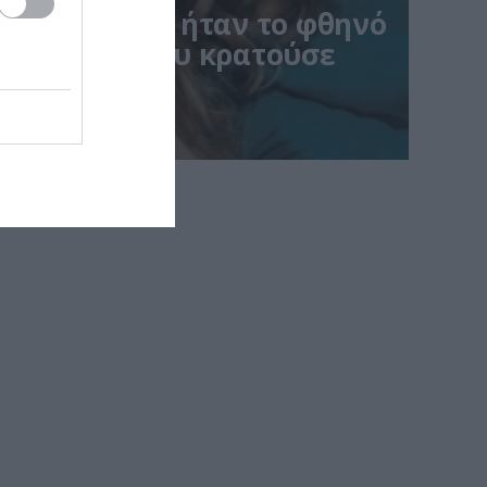
κλάκη: Αυτό ήταν το φθηνό
αλλυντικό που κρατούσε
ρμα της
ε αποκαλύψει ο Μάκης Δελαπόρτας