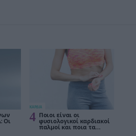
KΑΡΔΙΑ
4
νων
Ποιοι είναι οι
: Οι
φυσιολογικοί καρδιακοί
παλμοί και ποια τα
στις
επικίνδυνα όρια – Πότε