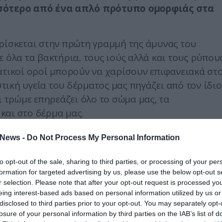
ισσότερο από ένα απλό πρότυπο ομορφιάς στα
βρίσκεται στην πρώτη γραμμή της άμυνας του
ε όλα τα βακτήρια, τους ιούς αλλά και τους ρύπου
ατικοί οροί μπορούν να χαρίσουν επιφανειακά στ
ική υγεία του δέρματος μας πηγάζει από τον ίδιο
ι τρώμε επηρεάζει όλο το σώμα μας, τα
και στο δέρμα μας.
συγκεκριμένα τρόφιμα για την υγεία της επιδερμίδα
News -
Do Not Process My Personal Information
νικό που πραγματικά κάνει θαύματα. Μιλάμε για τ
τους επιστήμονες- κρύβουν μέσα τους τα κατάλληλ
to opt-out of the sale, sharing to third parties, or processing of your per
formation for targeted advertising by us, please use the below opt-out s
 μόνο για την πρόληψη εμφάνισης των ρυτίδων,
r selection. Please note that after your opt-out request is processed y
ολλαγόνου, που μειώνεται καθώς μεγαλώνουμε.
eing interest-based ads based on personal information utilized by us or
disclosed to third parties prior to your opt-out. You may separately opt-
ς, παίρνουμε μια ώθηση αντιοξειδωτικών που
losure of your personal information by third parties on the IAB’s list of