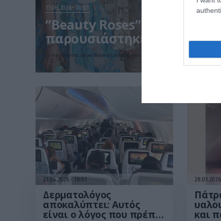
17.06.2026
00:01
authenti
”Beauty Roses”: Το νέο bea
παρουσιάστηκε στην Θεσσ
Σε ένα ξεχωριστό private dinner για εκλεκτές κυρίες της πόλης
21.04.2026
18:01
28.01.202
Δερματολόγος
Πάτρ
αποκαλύπτει: Αυτός
υαλου
είναι ο λόγος που πρέπει
και 