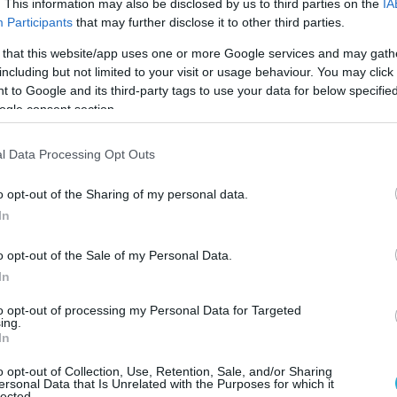
ν ριζών, οι οποίες προέρχονται από τους ρύπους
. This information may also be disclosed by us to third parties on the
IA
Participants
that may further disclose it to other third parties.
όωρη γήρανση ή ακόμα και καρκίνο.
 that this website/app uses one or more Google services and may gath
νει τη Β καροτίνη και τη βιταμίνη C
including but not limited to your visit or usage behaviour. You may click 
 to Google and its third-party tags to use your data for below specifi
εριές και -σε μικρότερο βαθμό- οι κίτρινες πιπεριέ
ogle consent section.
με βιταμίνη C. Η β-καροτίνη μοιάζει με το φυσικό
ψη της υποβάθμισης των κυττάρων και των ζημιών
l Data Processing Opt Outs
αι UVB, ενώ ταυτόχρονα βοηθά στην πρόληψη των
o opt-out of the Sharing of my personal data.
ωστόσο, ότι η απλή κατανάλωση τροφίμων με υψηλ
In
ης δεν αρκεί για να προστατεύσει το δέρμα μας απ
α φοράμε απαραίτητα ένα καθημερινό αντηλιακό τ
o opt-out of the Sale of my Personal Data.
 πλήρως.
In
to opt-out of processing my Personal Data for Targeted
 σώμα μας σε βιταμίνη A. Η εκπληκτική αυτή
ing.
In
τας την παραγωγή κολλαγόνου και ελαστίνης. Οι
 C, μια βιταμίνη που αποτελεί ζωτικής σημασίας γι
o opt-out of Collection, Use, Retention, Sale, and/or Sharing
ersonal Data that Is Unrelated with the Purposes for which it
ιλαμβάνεσαι οι πιπεριές κάνουν θαύματα σε διπλό
lected.