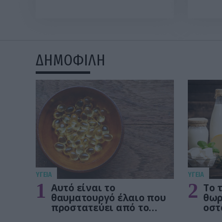
να αποφεύγετε να
«Χρη
φοράτε μακιγιάζ στο
κινέζ
αεροπλάνο
ΔΗΜΟΦΙΛΗ
ΥΓΕΙΑ
ΥΓΕΙΑ
1
2
Αυτό είναι το
Το 
θαυματουργό έλαιο που
θωρ
προστατεύει από το
οστ
Αλτχάιμερ
δεν