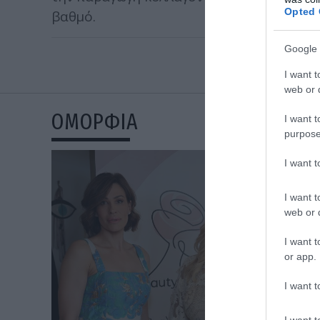
Opted 
βαθμό.
Google 
I want t
web or d
ΟΜΟΡΦΙΑ
I want t
purpose
I want 
I want t
web or d
I want t
or app.
I want t
I want t