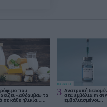
σιμοποιούν
ικα υλικά»
ΦΑΡΜΑΚΑ
3
τρόφιμο που
Ανατροπή δεδομέ
ακίζει «αθόρυβα» τα
στα εμβόλια mRNA
ά σε κάθε ηλικία…
εμβολιασμένοι
 είναι το γάλα!
πεθαίνουν πλέον 