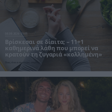
08.08.2026
21:05
Βρίσκεσαι σε δίαιτα; – 11+1
καθημερινά λάθη που μπορεί να
κρατούν τη ζυγαριά «κολλημένη»
Ποιες είναι οι συχνότερες «παγίδες»