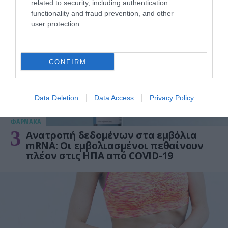
related to security, including authentication
γάλα!
functionality and fraud prevention, and other
user protection.
CONFIRM
Data Deletion
Data Access
Privacy Policy
ΦΑΡΜΑΚΑ
3
Ανατροπή δεδομένων στα εμβόλια
mRNA: Οι εμβολιασμένοι πεθαίνουν
πλέον στις ΗΠΑ από COVID-19