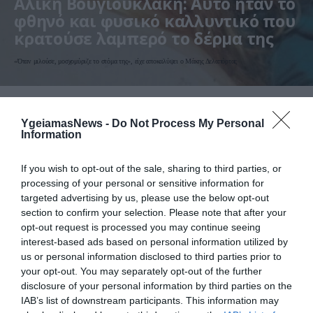
Αλίκη Βουγιουκλάκη: Αυτό ήταν το
φθηνό και φυσικό καλλυντικό που
κρατούσε λαμπερό το δέρμα της
«Όταν μιλούσε, μοσχομύριζε το στόμα της», είχε αποκαλύψει ο Μάκης Δελαπόρτας
YgeiamasNews -
Do Not Process My Personal
Information
If you wish to opt-out of the sale, sharing to third parties, or
processing of your personal or sensitive information for
targeted advertising by us, please use the below opt-out
section to confirm your selection. Please note that after your
opt-out request is processed you may continue seeing
21.04.2026
18:01
interest-based ads based on personal information utilized by
Δερματολόγος αποκαλύπτει: Αυτός είναι ο
us or personal information disclosed to third parties prior to
λόγος που πρέπει να αποφεύγετε να
your opt-out. You may separately opt-out of the further
φοράτε μακιγιάζ στο αεροπλάνο
disclosure of your personal information by third parties on the
IAB’s list of downstream participants. This information may