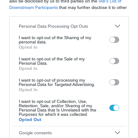
also be disclosed by us to third parties on the
IAB’s List of
Downstream Participants
that may further disclose it to other
third parties.
Please note that this website/app uses one or more Google
Personal Data Processing Opt Outs
services and may gather and store information including but
not limited to your visit or usage behaviour. You may click to
I want to opt-out of the Sharing of my
personal data.
grant or deny consent to Google and its third-party tags to
Opted In
use your data for below specified purposes in below Google
consent section.
28.01.2026
14:33
I want to opt-out of the Sale of my
Personal Data.
Πάτρα: Έβαλε υαλουρονικό σε νυχάδικο
Opted In
και παραμορφώθηκε – «Χρησιμοποιούν
κινέζικα υλικά»
I want to opt-out of processing my
Personal Data for Targeted Advertising.
Opted In
I want to opt-out of Collection, Use,
ΔΗΜΟΦΙΛΗ
Retention, Sale, and/or Sharing of my
Personal Data that Is Unrelated with the
Purposes for which it was collected.
Opted Out
Google consents