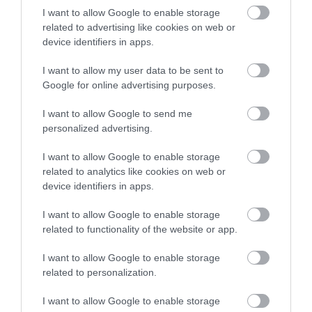
I want to allow Google to enable storage
related to advertising like cookies on web or
device identifiers in apps.
I want to allow my user data to be sent to
Google for online advertising purposes.
ΥΓΕΙΑ
1
Αυτό είναι το θαυματουργό έλαιο που
I want to allow Google to send me
προστατεύει από το Αλτχάιμερ
personalized advertising.
I want to allow Google to enable storage
related to analytics like cookies on web or
device identifiers in apps.
I want to allow Google to enable storage
related to functionality of the website or app.
I want to allow Google to enable storage
related to personalization.
ΥΓΕΙΑ
2
Το τρόφιμο που θωρακίζει «αθόρυβα»
I want to allow Google to enable storage
τα οστά σε κάθε ηλικία… δεν είναι το